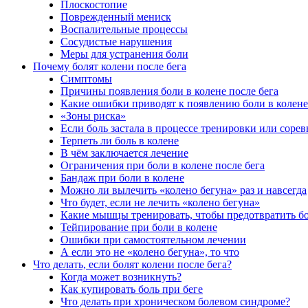
Плоскостопие
Поврежденный мениск
Воспалительные процессы
Сосудистые нарушения
Меры для устранения боли
Почему болят колени после бега
Симптомы
Причины появления боли в колене после бега
Какие ошибки приводят к появлению боли в колене
«Зоны риска»
Если боль застала в процессе тренировки или соре
Терпеть ли боль в колене
В чём заключается лечение
Ограничения при боли в колене после бега
Бандаж при боли в колене
Можно ли вылечить «колено бегуна» раз и навсегда
Что будет, если не лечить «колено бегуна»
Какие мышцы тренировать, чтобы предотвратить бол
Тейпирование при боли в колене
Ошибки при самостоятельном лечении
А если это не «колено бегуна», то что
Что делать, если болят колени после бега?
Когда может возникнуть?
Как купировать боль при беге
Что делать при хроническом болевом синдроме?