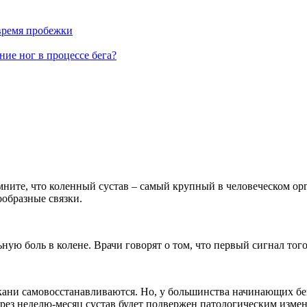
 время пробежки
ие ног в процессе бега?
мните, что коленный сустав – самый крупный в человеческом ор
ообразные связки.
ную боль в колене. Врачи говорят о том, что первый сигнал то
ткани самовосстанавливаются. Но, у большинства начинающих б
через неделю-месяц сустав будет подвержен патологическим изме