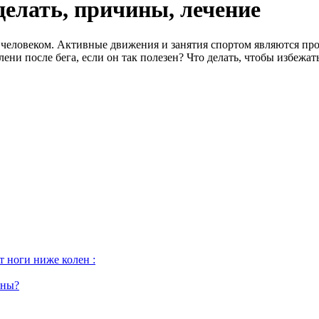
 делать, причины, лечение
м человеком. Активные движения и занятия спортом являются пр
лени после бега, если он так полезен? Что делать, чтобы избеж
т ноги ниже колен :
ины?