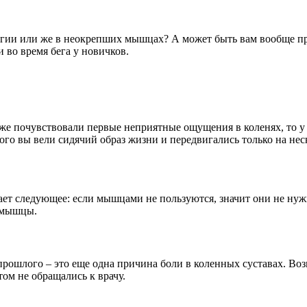
огии или же в неокрепших мышцах? А может быть вам вообще пр
во время бега у новичков.
уже почувствовали первые неприятные ощущения в коленях, то 
го вы вели сидячий образ жизни и передвигались только на неск
ает следующее: если мышцами не пользуются, значит они не ну
 мышцы.
прошлого – это еще одна причина боли в коленных суставах. Воз
том не обращались к врачу.