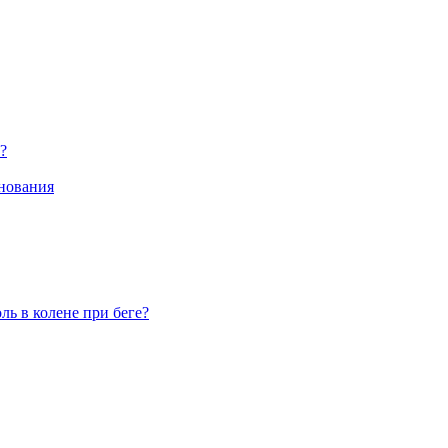
?
внования
ь в колене при беге?