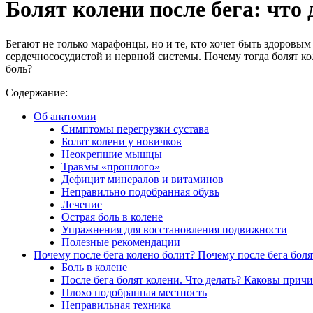
Болят колени после бега: что
Бегают не только марафонцы, но и те, кто хочет быть здоровы
сердечнососудистой и нервной системы. Почему тогда болят ко
боль?
Содержание:
Об анатомии
Симптомы перегрузки сустава
Болят колени у новичков
Неокрепшие мышцы
Травмы «прошлого»
Дефицит минералов и витаминов
Неправильно подобранная обувь
Лечение
Острая боль в колене
Упражнения для восстановления подвижности
Полезные рекомендации
Почему после бега колено болит? Почему после бега боля
Боль в колене
После бега болят колени. Что делать? Каковы прич
Плохо подобранная местность
Неправильная техника