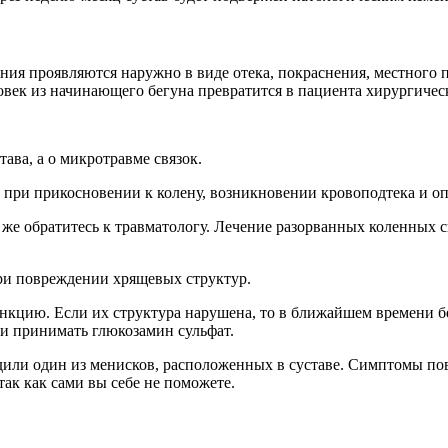
ния проявляются наружно в виде отека, покраснения, местного 
овек из начинающего бегуна превратится в пациента хирургичес
тава, а о микротравме связок.
при прикосновении к колену, возникновении кровоподтека и оп
у же обратитесь к травматологу. Лечение разорванных коленных
при повреждении хрящевых структур.
ию. Если их структура нарушена, то в ближайшем времени бег
 и принимать глюкозамин сульфат.
или один из менисков, расположенных в суставе. Симптомы повр
так как сами вы себе не поможете.