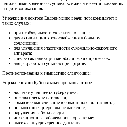
патологиями коленного сустава, все же он имеет и показания,
и противопоказания.
Упражнения доктора Евдокименко врачи порекомендуют в
таких случаях:
при необходимости укреплять мышцы;
для активизации кровоснабжения в больном
сочленении;
для улучшения эластичности сухожильно-связочного
аппарата;
с целью активизации метаболических процессов;
для разработки суставов при артрозе.
Противопоказания к гимнастике следующие:
Упражнения по Бубновскому при коксартрозе
наличие у пациента туберкулеза;
онкологические патологии;
грыжевое выпячивание в области паха или живота;
повышенное артериальное давление;
нарушения работы сердца;
инфекционные заболевания в организме;
высокое внутричерепное давление;