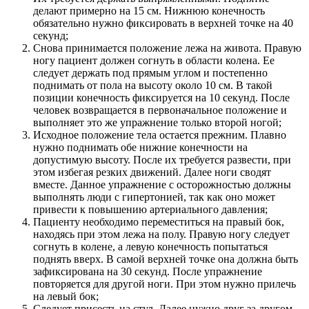
делают примерно на 15 см. Нижнюю конечность
обязательно нужно фиксировать в верхней точке на 40
секунд;
Снова принимается положение лежа на живота. Правую
ногу пациент должен согнуть в области колена. Ее
следует держать под прямым углом и постепенно
поднимать от пола на высоту около 10 см. В такой
позиции конечность фиксируется на 10 секунд. После
человек возвращается в первоначальное положение и
выполняет это же упражнение только второй ногой;
Исходное положение тела остается прежним. Плавно
нужно поднимать обе нижние конечности на
допустимую высоту. После их требуется развести, при
этом избегая резких движений. Далее ноги сводят
вместе. Данное упражнение с осторожностью должны
выполнять люди с гипертонией, так как оно может
привести к повышению артериального давления;
Пациенту необходимо переместиться на правый бок,
находясь при этом лежа на полу. Правую ногу следует
согнуть в колене, а левую конечность попытаться
поднять вверх. В самой верхней точке она должна быть
зафиксирована на 30 секунд. После упражнение
повторяется для другой ноги. При этом нужно прилечь
на левый бок;
Следует присесть на стул. Далее нужно друг за другом