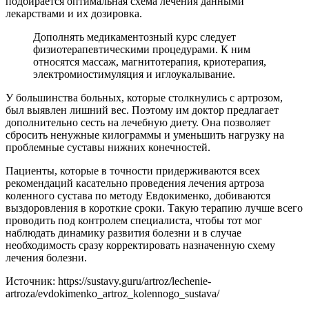
подбирается оптимальная схема лечения данными
лекарствами и их дозировка.
Дополнять медикаментозный курс следует
физиотерапевтическими процедурами. К ним
относятся массаж, магнитотерапия, криотерапия,
электромиостимуляция и иглоукалывание.
У большинства больных, которые столкнулись с артрозом,
был выявлен лишний вес. Поэтому им доктор предлагает
дополнительно сесть на лечебную диету. Она позволяет
сбросить ненужные килограммы и уменьшить нагрузку на
проблемные суставы нижних конечностей.
Пациенты, которые в точности придерживаются всех
рекомендаций касательно проведения лечения артроза
коленного сустава по методу Евдокименко, добиваются
выздоровления в короткие сроки. Такую терапию лучше всего
проводить под контролем специалиста, чтобы тот мог
наблюдать динамику развития болезни и в случае
необходимость сразу корректировать назначенную схему
лечения болезни.
Источник:
https://sustavy.guru/artroz/lechenie-
artroza/evdokimenko_artroz_kolennogo_sustava/