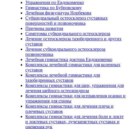
Упражнения по Евдокименко
Гимнастика по Бубновскому
Лечебная физкультура Норбекова
Субхондральный остеосклероз суставных
поверхностей и позвоночника
Причины развития
Симптомы субхондрального остеосклероза
Лечение остеосклероза тазобедренного и других
суставов
Лечение субхондрального остеосклероза
позвоночника
Лечебная гимнастика доктора Евдокименко
Комплексы лечебной гимнастики для коленных
суставов
Комплексы лечебной гимнастики для
тазобедренных суставов
Комплексы гимнастики для шеи, упражнения для
лечения шейного остеохондроза
Комплексы гимнастики для исправления осанки и
упражнения для спины
Комплексы гимнастики для лечения плеча и
плечевых суставов
Комплексы гимнастики для лечения боли в локте
и локтевых суставах, лучезапястных суставах и
онемения рук