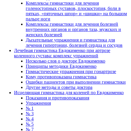
Комплексы гимнастики для лечения
голеностопных суставов, плоскостопия, боли в
пятках, «пяточных шпор» и «шишки» на большом
пальце ноги
Комплексы гимнастики для лечения болезней
внутренних органов и органов таза, мужских и
женских болезней
Дыхательные упражнения и гимнастика для
лечения гипертонии, болезней сердца и сосудов
Лечебная гимнастика Евдокименко при артрозе
коленного сустава: комплекс упражнений
Несколько слов о докторе Евдокименко
Принципы методики Евдокименко
Гимнастические упражнения при гонартрозе
Кому противопоказана гимнастика
Ошибки пациентов при выполнении гимнастики
Другие методы и советы доктора
Исцеляющая гимнастика для коленей по Евдокименко
Показания и противопоказания
Упражнения
№ 1
№ 3
№ 4
№ 5
№ 7