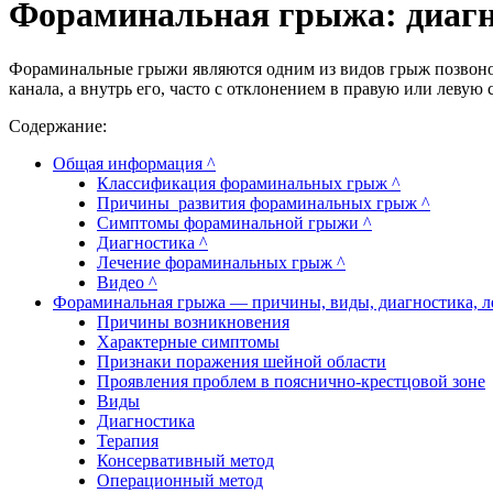
Фораминальная грыжа: диагно
Фораминальные грыжи являются одним из видов грыж позвоноч
канала, а внутрь его, часто с отклонением в правую или левую 
Содержание:
Общая информация ^
Классификация фораминальных грыж ^
Причины развития фораминальных грыж ^
Симптомы фораминальной грыжи ^
Диагностика ^
Лечение фораминальных грыж ^
Видео ^
Фораминальная грыжа — причины, виды, диагностика, л
Причины возникновения
Характерные симптомы
Признаки поражения шейной области
Проявления проблем в пояснично-крестцовой зоне
Виды
Диагностика
Терапия
Консервативный метод
Операционный метод