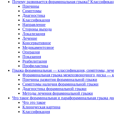
Почему развивается фораминальная грыжа? Классификац
Причины
Симптомы
Диагностика
Классификация
Направление
Стороны выхода
Локализация
Лечение
Консервативное
Медикаментозное
Операция
Показания
Реабилитация
Профилактика
Грыжа фораминальная — классификация, симптомы, леч
Фораминальная грыжа межпозвоночного диска — 
Причины развития фораминальной грыжи
Симптомы наличия фораминальной грыжи
Диагностика фораминальной грыжи
Методы лечения фораминальной грыжи
Что такое фораминальная и парафораминальная грыжа ди
Что это такое
Клиническая картина
Классификация