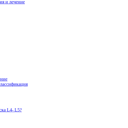
ия и лечение
ение
классификация
ска L4- L5?