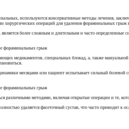
нальных, используются консервативные методы лечения, заклю
ии хирургических операций для удаления фораминальных грыж в
, является более сложным и длительным и часто определенные 
е фораминальных грыж
щих медикаментов, специальных блокад, а, также мануальной т
тановиться.
динамики месяцами или пациент испытывает сильный болевой си
е фораминальных грыж
я различными методами, включая открытые операции и те, кот
олностью удаляется фасеточный сустав, что часто приводит к о