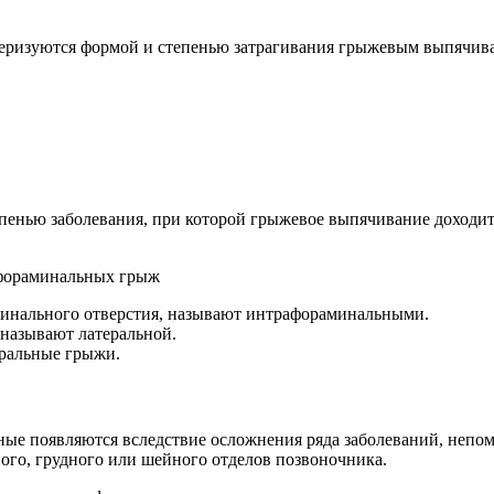
теризуются формой и степенью затрагивания грыжевым выпячив
енью заболевания, при которой грыжевое выпячивание доходит 
ораминальных грыж
минального отверстия, называют интрафораминальными.
 называют латеральной.
ральные грыжи.
ые появляются вследствие осложнения ряда заболеваний, непом
го, грудного или шейного отделов позвоночника.