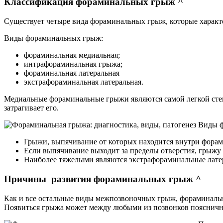
Классификация фораминальных грыж ^
Существует четыре вида фораминальных грыж, которые харак
Виды фораминальных грыж:
фораминальная медиальная;
интрафораминальная грыжа;
фораминальная латеральная
экстрафораминальная латеральная.
Медиальные фораминальные грыжи являются самой легкой степ
затрагивает его.
Виды ф
Грыжи, выпячивание от которых находится внутри фора
Если выпячивание выходит за пределы отверстия, грыжу
Наиболее тяжелыми являются экстрафораминальные лате
Причины развития фораминальных грыж ^
Как и все остальные виды межпозвоночных грыж, фораминальн
Появиться грыжа может между любыми из позвонков пояснично