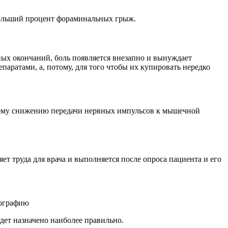
ибольший процент фораминальных грыж.
х окончаний, боль появляется внезапно и вынуждает
аратами, а, потому, для того чтобы их купировать нередко
зкому снижению передачи нервных импульсов к мышечной
т труда для врача и выполняется после опроса пациента и его
мографию
удет назначено наиболее правильно.