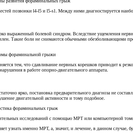
ы развития фораминальных грыж
естей позвонки l4-l5 и l5-s1. Между ними диагностируется на
ко выраженный болевой синдром. Вследствие ущемления нервны
силен. Такие боли не снимаются обычными обезболивающими преп
мы фораминальной грыжи
няется тем, что сдавливание нервных корешков приводит к ре
нарушения в работе опорно-двигательного аппарата.
очно ярко, постановка предварительного диагноза не составляе
рушение двигательной активности и тому подобное.
стика фораминальных грыж
лнительных исследований с помощью МРТ или компьютерной то
ет узнать именно МРТ, а, значит, и лечение, в данном случае, б