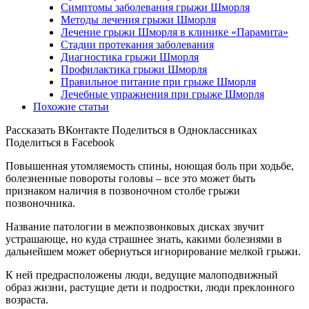
Симптомы заболевания грыжи Шморля
Методы лечения грыжи Шморля
Лечение грыжи Шморля в клинике «Парамита»
Стадии протекания заболевания
Диагностика грыжи Шморля
Профилактика грыжи Шморля
Правильное питание при грыже Шморля
Лечебные упражнения при грыже Шморля
Похожие статьи
Рассказать ВКонтакте Поделиться в Одноклассниках
Поделиться в Facebook
Повышенная утомляемость спины, ноющая боль при ходьбе,
болезненные повороты головы – все это может быть
признаком наличия в позвоночном столбе грыжи
позвоночника.
Название патологии в межпозвонковых дисках звучит
устрашающе, но куда страшнее знать, какими болезнями в
дальнейшем может обернуться игнорирование мелкой грыжи.
К ней предрасположены люди, ведущие малоподвижный
образ жизни, растущие дети и подростки, люди преклонного
возраста.