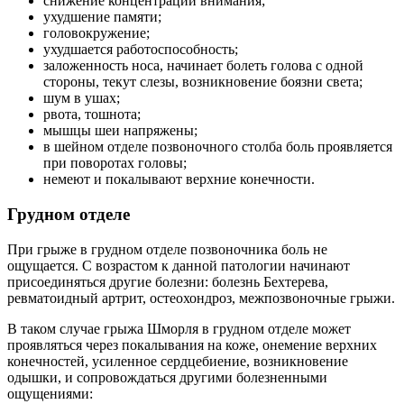
снижение концентрации внимания;
ухудшение памяти;
головокружение;
ухудшается работоспособность;
заложенность носа, начинает болеть голова с одной
стороны, текут слезы, возникновение боязни света;
шум в ушах;
рвота, тошнота;
мышцы шеи напряжены;
в шейном отделе позвоночного столба боль проявляется
при поворотах головы;
немеют и покалывают верхние конечности.
Грудном отделе
При грыже в грудном отделе позвоночника боль не
ощущается. С возрастом к данной патологии начинают
присоединяться другие болезни: болезнь Бехтерева,
ревматоидный артрит, остеохондроз, межпозвоночные грыжи.
В таком случае грыжа Шморля в грудном отделе может
проявляться через покалывания на коже, онемение верхних
конечностей, усиленное сердцебиение, возникновение
одышки, и сопровождаться другими болезненными
ощущениями: