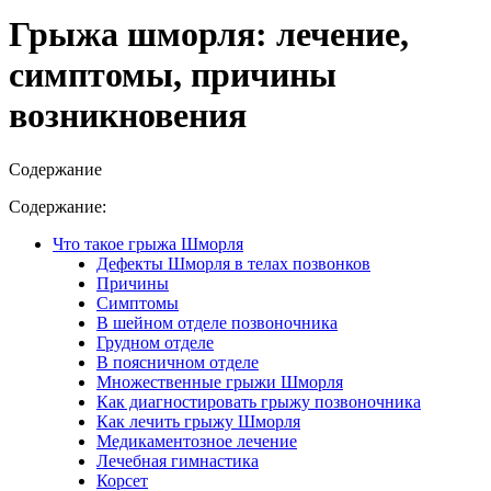
Грыжа шморля: лечение,
симптомы, причины
возникновения
Содержание
Содержание:
Что такое грыжа Шморля
Дефекты Шморля в телах позвонков
Причины
Симптомы
В шейном отделе позвоночника
Грудном отделе
В поясничном отделе
Множественные грыжи Шморля
Как диагностировать грыжу позвоночника
Как лечить грыжу Шморля
Медикаментозное лечение­
Лечебная гимнастика
Корсет­