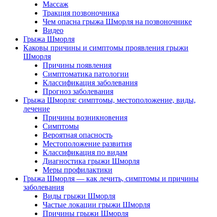
Массаж­
Тракция позвоночника
Чем опасна грыжа Шморля на позвоночнике
Видео
Грыжа Шморля
Каковы причины и симптомы проявления грыжи
Шморля
Причины появления
Симптоматика патологии
Классификация заболевания
Прогноз заболевания
Грыжа Шморля: симптомы, местоположение, виды,
лечение
Причины возникновения
Симптомы
Вероятная опасность
Местоположение развития
Классификация по видам
Диагностика грыжи Шморля
Меры профилактики
Грыжа Шморля — как лечить, симптомы и причины
заболевания
Виды грыжи Шморля
Частые локации грыжи Шморля
Причины грыжи Шморля