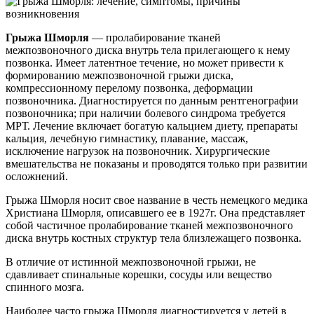
Грыжа Шморля
— пролабирование тканей
межпозвоночного диска внутрь тела прилегающего к нему
позвонка. Имеет латентное течение, но может привести к
формированию межпозвоночной грыжи диска,
компрессионному перелому позвонка, деформации
позвоночника. Диагностируется по данным рентгенографии
позвоночника; при наличии болевого синдрома требуется
МРТ. Лечение включает богатую кальцием диету, препараты
кальция, лечебную гимнастику, плавание, массаж,
исключение нагрузок на позвоночник. Хирургические
вмешательства не показаны и проводятся только при развитии
осложнений.
Грыжа Шморля носит свое название в честь немецкого медика
Христиана Шморля, описавшего ее в 1927г. Она представляет
собой частичное пролабирование тканей межпозвоночного
диска внутрь костных структур тела близлежащего позвонка.
В отличие от истинной межпозвоночной грыжи, не
сдавливает спинальные корешки, сосуды или вещество
спинного мозга.
Наиболее часто грыжа Шморля диагностируется у детей в