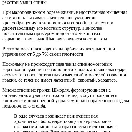
работой мышц спины.
При малоподвижном образе жизни, недостаточная мышечная
активность вызывает значительное ухудшение
кровообращения позвоночника и способна привести к
дисметаболизму его костных структур. Наиболее
показательным примером подобного механизма
формирования грыж Шморля являются космонавты.
Всего за месяц нахождения на орбите их костные ткани
утрачивают от 5 до 7% своей плотности.
Поскольку не происходит сдавления спинномозговых
корешков и сужения позвоночного канала, а также благодаря
отсутствию воспалительных изменений в месте образования
грыжи, ее течение имеет латентный, скрытый, характер.
Множественные грыжи Шморля, формирующиеся на
определенном участке позвоночника, могут проявляться
клинически повышенной утомляемостью пораженного отдела
позвоночного столба.
В ряде случаев возникает неинтенсивная
хроническая боль, нарастающая в вертикальном
положении пациента и практически исчезающая в
положении лежа. Возможно нарушение осанки.