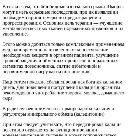
В связи с тем, что безобидные изначально грыжи Шморля
могут иметь серьезные последствия, при их выявлении
необходимо принять меры по предотвращению
прогрессирования. Основная цель терапии — улучшение
метаболизма костных тканей пораженных позвонков и их
укрепление.
Этого можно добиться только комплексным применением
мер, одновременно направленных на поступление
необходимых веществ в организм пациента, улучшение
кровообращения и обменных процессов в пораженных
сегментах позвоночника, снятие избыточной и
неравномерной нагрузки на позвоночник.
Пациентам показана сбалансированная богатая кальцием
диета. Для повышения поступления кальция в организм
рекомендовано употребление творога, молока, домашнего
сыра.
В ряде случаев применяют фармпрепараты кальция и
регуляторы минерального обмена (кальцитонин).
При этом следует учитывать, что передозировка кальция
негативно отражается на функционировании
мочевыделительной системы и может сопровождаться