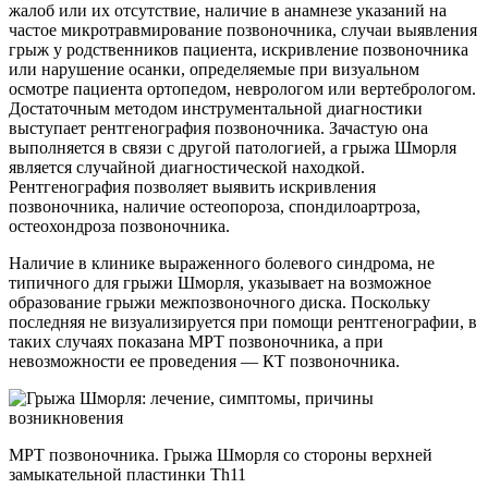
жалоб или их отсутствие, наличие в анамнезе указаний на
частое микротравмирование позвоночника, случаи выявления
грыж у родственников пациента, искривление позвоночника
или нарушение осанки, определяемые при визуальном
осмотре пациента ортопедом, неврологом или вертебрологом.
Достаточным методом инструментальной диагностики
выступает рентгенография позвоночника. Зачастую она
выполняется в связи с другой патологией, а грыжа Шморля
является случайной диагностической находкой.
Рентгенография позволяет выявить искривления
позвоночника, наличие остеопороза, спондилоартроза,
остеохондроза позвоночника.
Наличие в клинике выраженного болевого синдрома, не
типичного для грыжи Шморля, указывает на возможное
образование грыжи межпозвоночного диска. Поскольку
последняя не визуализируется при помощи рентгенографии, в
таких случаях показана МРТ позвоночника, а при
невозможности ее проведения — КТ позвоночника.
МРТ позвоночника. Грыжа Шморля со стороны верхней
замыкательной пластинки Th11