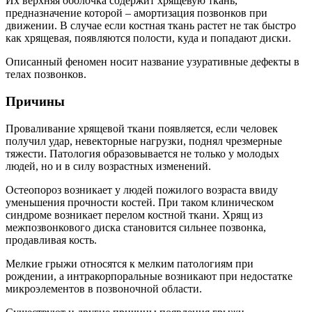
Их верхняя оболочка содержит хрящевую ткань,
предназначение которой – амортизация позвонков при
движении. В случае если костная ткань растет не так быстро
как хрящевая, появляются полости, куда и попадают диски.
Описанный феномен носит название узуративные дефекты в
телах позвонков.
Причины
Проваливание хрящевой ткани появляется, если человек
получил удар, невекторные нагрузки, поднял чрезмерные
тяжести. Патология образовывается не только у молодых
людей, но и в силу возрастных изменений.
Остеопороз возникает у людей пожилого возраста ввиду
уменьшения прочности костей. При таком клиническом
синдроме возникает перелом костной ткани. Хрящ из
межпозвонкового диска становится сильнее позвонка,
продавливая кость.
Мелкие грыжи относятся к мелким патологиям при
рождении, а интракорпоральные возникают при недостатке
микроэлементов в позвоночной области.