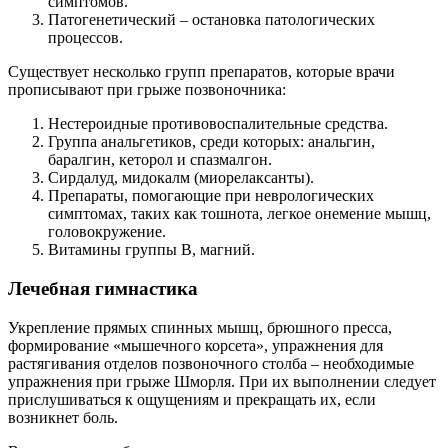
симптомов.
Патогенетический – остановка патологических
процессов.
Существует несколько групп препаратов, которые врачи
прописывают при грыже позвоночника:
Нестероидные противовоспалительные средства.
Группа анальгетиков, среди которых: анальгин,
баралгин, кеторол и спазмалгон.
Сирдалуд, мидокалм (миорелаксанты).
Препараты, помогающие при неврологических
симптомах, таких как тошнота, легкое онемение мышц,
головокружение.
Витамины группы B, магний.
Лечебная гимнастика
Укрепление прямых спинных мышц, брюшного пресса,
формирование «мышечного корсета», упражнения для
растягивания отделов позвоночного столба – необходимые
упражнения при грыже Шморля. При их выполнении следует
прислушиваться к ощущениям и прекращать их, если
возникнет боль.