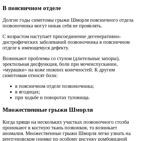
В поясничном отделе
Долгие годы симптомы грыжи Шморля поясничного отдела
позвоночника могут никак себя не проявлять.
С возрастом наступает присоединение дегенеративно-
дистрофических заболеваний позвоночника в поясничном
отделе к имеющемуся дефекту.
Возникают проблемы со стулом (длительные запоры),
эректильная дисфункция, боли при мочеиспускании,
«мурашки» на коже нижних конечностей. К другим
симптомам относят боли:
в поясничном отделе позвоночника;
в ягодицах;
при ходьбе и поворотах туловища.
Множественные грыжи Шморля
Когда хрящи на нескольких участках позвоночного столба
проникают в костную ткань позвонков, то возникает
аномалия. Множественные грыжи Шморля легко узнать на
рентгеновском снимке по особому рисунку ромбовидной