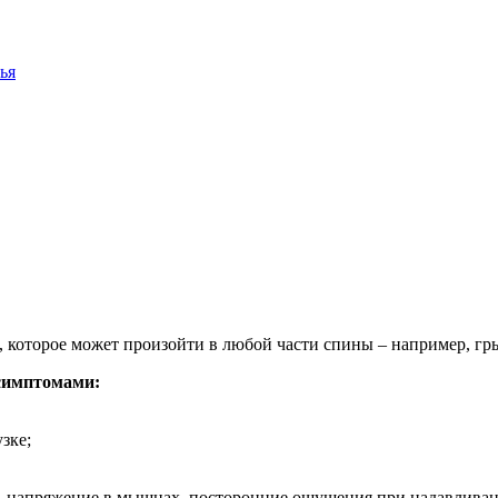
ья
 которое может произойти в любой части спины – например, гры
 симптомами:
зке;
, напряжение в мышцах, посторонние ощущения при надавливан