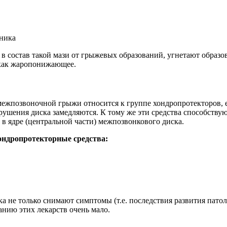
чника
 в состав такой мази от грыжевых образований, угнетают образ
 как жаропонижающее.
межпозвоночной грыжи относится к группе хондропротекторов, е
рушения диска замедляются. К тому же эти средства способству
 ядре (центральной части) межпозвонкового диска.
ондропротекторные средства:
только снимают симптомы (т.е. последствия развития патолог
анию этих лекарств очень мало.