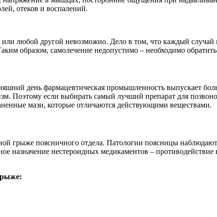
олей, отеков и воспалений.
или любой другой невозможно. Дело в том, что каждый случай им
аким образом, самолечение недопустимо – необходимо обратитьс
няшний день фармацевтическая промышленность выпускает боль
изм. Поэтому если выбирать самый лучший препарат для позвоно
раненные мази, которые отличаются действующими веществами.
ной грыже поясничного отдела. Патологии поясницы наблюдаютс
ное назначение нестероидных медикаментов – противодействие
грыже: