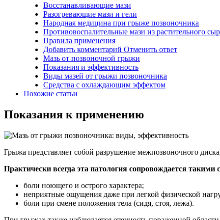
Восстанавливающие мази
Разогревающие мази и гели
Народная медицина при грыже позвоночника
Противовоспалительные мази из растительного сыр
Правила применения
Добавить комментарий Отменить ответ
Мазь от позвоночной грыжи
Показания и эффективность
Виды мазей от грыжи позвоночника
Средства с охлаждающим эффектом
Похожие статьи
Показания к применению
Грыжа представляет собой разрушение межпозвоночного диска,
Практически всегда эта патология сопровождается такими
боли ноющего и острого характера;
неприятные ощущения даже при легкой физической нагру
боли при смене положения тела (сидя, стоя, лежа).
При грыжах также наблюдается отечность пораженной области