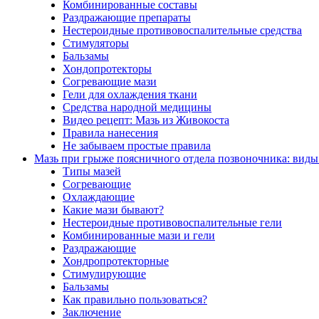
Комбинированные составы
Раздражающие препараты
Нестероидные противовоспалительные средства
Стимуляторы
Бальзамы
Хондопротекторы
Согревающие мази
Гели для охлаждения ткани
Средства народной медицины
Видео рецепт: Мазь из Живокоста
Правила нанесения
Не забываем простые правила
Мазь при грыже поясничного отдела позвоночника: виды
Типы мазей
Согревающие
Охлаждающие
Какие мази бывают?
Нестероидные противовоспалительные гели
Комбинированные мази и гели
Раздражающие
Хондропротекторные
Стимулирующие
Бальзамы
Как правильно пользоваться?
Заключение