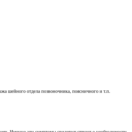
жа шейного отдела позвоночника, поясничного и т.п.
иях. Именно эти симптомы свидетельствуют о необходимости