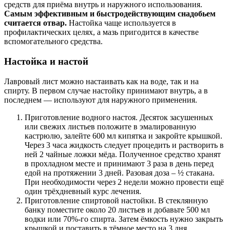
средств для приёма внутрь и наружного использования.
Самым эффективным и быстродействующим снадобьем
считается отвар.
Настойка чаще используется в
профилактических целях, а мазь пригодится в качестве
вспомогательного средства.
Настойка и настой
Лавровый лист можно настаивать как на воде, так и на
спирту. В первом случае настойку принимают внутрь, а в
последнем — используют для наружного применения.
Приготовление водного настоя. Десяток засушенных
или свежих листьев положите в эмалированную
кастрюлю, залейте 600 мл кипятка и закройте крышкой.
Через 3 часа жидкость следует процедить и растворить в
ней 2 чайные ложки мёда. Полученное средство хранят
в прохладном месте и принимают 3 раза в день перед
едой на протяжении 3 дней. Разовая доза – ½ стакана.
При необходимости через 2 недели можно провести ещё
один трёхдневный курс лечения.
Приготовление спиртовой настойки. В стеклянную
банку поместите около 20 листьев и добавьте 500 мл
водки или 70%-го спирта. Затем ёмкость нужно закрыть
крышкой и поставить в тёмное место на 3 дня.