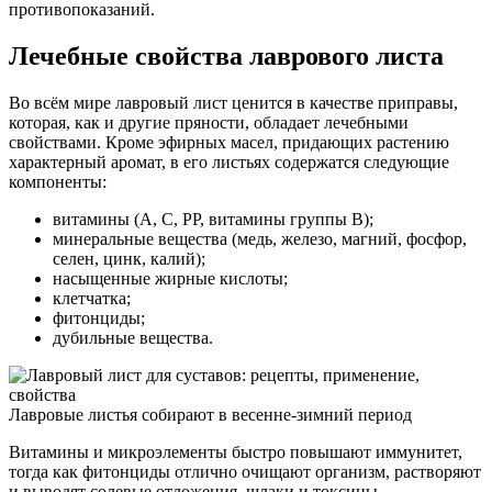
противопоказаний.
Лечебные свойства лаврового листа
Во всём мире лавровый лист ценится в качестве приправы,
которая, как и другие пряности, обладает лечебными
свойствами. Кроме эфирных масел, придающих растению
характерный аромат, в его листьях содержатся следующие
компоненты:
витамины (А, С, РР, витамины группы В);
минеральные вещества (медь, железо, магний, фосфор,
селен, цинк, калий);
насыщенные жирные кислоты;
клетчатка;
фитонциды;
дубильные вещества.
Лавровые листья собирают в весенне-зимний период
Витамины и микроэлементы быстро повышают иммунитет,
тогда как фитонциды отлично очищают организм, растворяют
и выводят солевые отложения, шлаки и токсины.