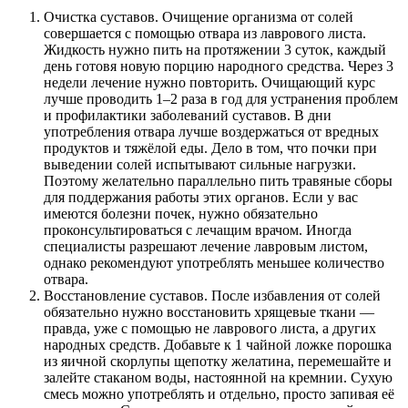
Очистка суставов. Очищение организма от солей
совершается с помощью отвара из лаврового листа.
Жидкость нужно пить на протяжении 3 суток, каждый
день готовя новую порцию народного средства. Через 3
недели лечение нужно повторить. Очищающий курс
лучше проводить 1–2 раза в год для устранения проблем
и профилактики заболеваний суставов. В дни
употребления отвара лучше воздержаться от вредных
продуктов и тяжёлой еды. Дело в том, что почки при
выведении солей испытывают сильные нагрузки.
Поэтому желательно параллельно пить травяные сборы
для поддержания работы этих органов. Если у вас
имеются болезни почек, нужно обязательно
проконсультироваться с лечащим врачом. Иногда
специалисты разрешают лечение лавровым листом,
однако рекомендуют употреблять меньшее количество
отвара.
Восстановление суставов. После избавления от солей
обязательно нужно восстановить хрящевые ткани —
правда, уже с помощью не лаврового листа, а других
народных средств. Добавьте к 1 чайной ложке порошка
из яичной скорлупы щепотку желатина, перемешайте и
залейте стаканом воды, настоянной на кремнии. Сухую
смесь можно употреблять и отдельно, просто запивая её