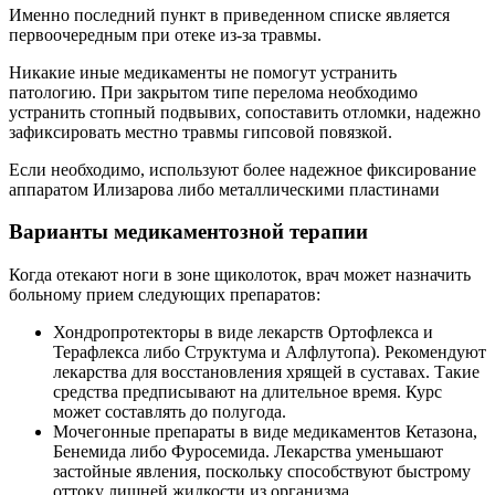
Именно последний пункт в приведенном списке является
первоочередным при отеке из-за травмы.
Никакие иные медикаменты не помогут устранить
патологию. При закрытом типе перелома необходимо
устранить стопный подвывих, сопоставить отломки, надежно
зафиксировать местно травмы гипсовой повязкой.
Если необходимо, используют более надежное фиксирование
аппаратом Илизарова либо металлическими пластинами
Варианты медикаментозной терапии
Когда отекают ноги в зоне щиколоток, врач может назначить
больному прием следующих препаратов:
Хондропротекторы в виде лекарств Ортофлекса и
Терафлекса либо Структума и Алфлутопа). Рекомендуют
лекарства для восстановления хрящей в суставах. Такие
средства предписывают на длительное время. Курс
может составлять до полугода.
Мочегонные препараты в виде медикаментов Кетазона,
Бенемида либо Фуросемида. Лекарства уменьшают
застойные явления, поскольку способствуют быстрому
оттоку лишней жидкости из организма.