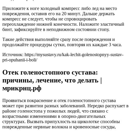
Приложите к ноге холодный компресс либо лед на место
повреждения, оставив его на 20 минут. Дальше держать
компресс не следует, чтобы не спровоцировать
переохлаждение нижней конечности. Наложите эластичный
бинт, зафиксируйте в неподвижном состоянии стопу.
Такие действия выполняйте сразу после повреждения и
продолжайте процедуры сутки, повторяя их каждые 3 часа.
Источник:
https://mysustavy.ru/kak-lechit-golenostopnyy-sustav-
pri-opuhanii-i-boli/
Отек голеностопного сустава:
причины, лечение, что делать |
мрикрнц.рф
Проявиться покраснение и отек голеностопного сустава
может при развитии разных заболеваний. Нередко распухает в
районе голеностопа у пожилых людей, что связано с
возрастными изменениями в опорно-двигательных
структурах. Вызвать припухлость на щиколотке способны
поврежденные нервные волокна и кровеносные сосуды,