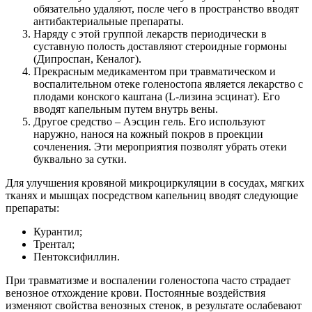
обязательно удаляют, после чего в пространство вводят
антибактериальные препараты.
Наряду с этой группой лекарств периодически в
суставную полость доставляют стероидные гормоны
(Дипроспан, Кеналог).
Прекрасным медикаментом при травматическом и
воспалительном отеке голеностопа является лекарство с
плодами конского каштана (L-лизина эсцинат). Его
вводят капельным путем внутрь вены.
Другое средство – Аэсцин гель. Его используют
наружно, нанося на кожный покров в проекции
сочленения. Эти мероприятия позволят убрать отеки
буквально за сутки.
Для улучшения кровяной микроциркуляции в сосудах, мягких
тканях и мышцах посредством капельниц вводят следующие
препараты:
Курантил;
Трентал;
Пентоксифиллин.
При травматизме и воспалении голеностопа часто страдает
венозное отхождение крови. Постоянные воздействия
изменяют свойства венозных стенок, в результате ослабевают