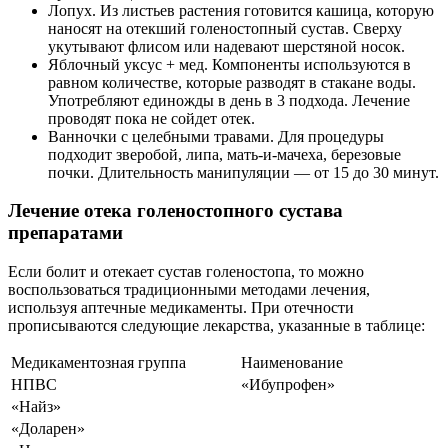
Лопух. Из листьев растения готовится кашица, которую
наносят на отекший голеностопный сустав. Сверху
укутывают флисом или надевают шерстяной носок.
Яблочный уксус + мед. Компоненты используются в
равном количестве, которые разводят в стакане воды.
Употребляют единожды в день в 3 подхода. Лечение
проводят пока не сойдет отек.
Ванночки с целебными травами. Для процедуры
подходит зверобой, липа, мать-и-мачеха, березовые
почки. Длительность манипуляции — от 15 до 30 минут.
Лечение отека голеностопного сустава
препаратами
Если болит и отекает сустав голеностопа, то можно
воспользоваться традиционными методами лечения,
используя аптечные медикаменты. При отечности
прописываются следующие лекарства, указанные в таблице:
Медикаментозная группа
Наименование
НПВС
«Ибупpoфeн»
«Haйз»
«Дoлapeн»