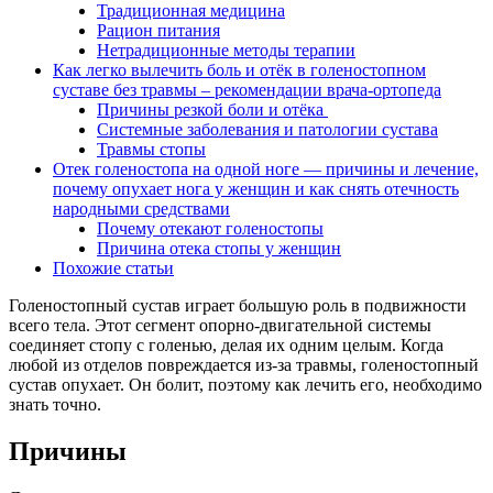
Традиционная медицина
Рацион питания
Нетрадиционные методы терапии
Как легко вылечить боль и отёк в голеностопном
суставе без травмы – рекомендации врача‐ортопеда
Причины резкой боли и отёка
Системные заболевания и патологии сустава
Травмы стопы
Отек голеностопа на одной ноге — причины и лечение,
почему опухает нога у женщин и как снять отечность
народными средствами
Почему отекают голеностопы
Причина отека стопы у женщин
Похожие статьи
Голеностопный сустав играет большую роль в подвижности
всего тела. Этот сегмент опорно-двигательной системы
соединяет стопу с голенью, делая их одним целым. Когда
любой из отделов повреждается из-за травмы, голеностопный
сустав опухает. Он болит, поэтому как лечить его, необходимо
знать точно.
Причины