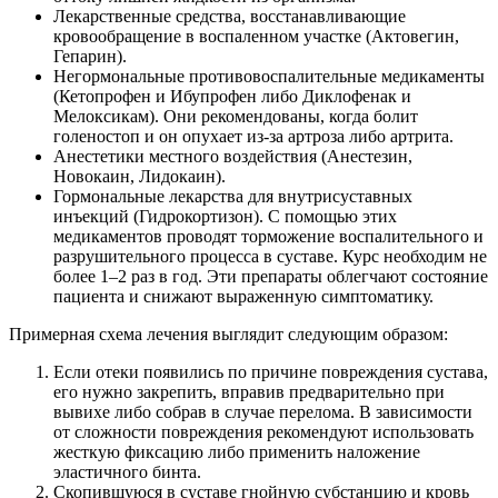
Лекарственные средства, восстанавливающие
кровообращение в воспаленном участке (Актовегин,
Гепарин).
Негормональные противовоспалительные медикаменты
(Кетопрофен и Ибупрофен либо Диклофенак и
Мелоксикам). Они рекомендованы, когда болит
голеностоп и он опухает из-за артроза либо артрита.
Анестетики местного воздействия (Анестезин,
Новокаин, Лидокаин).
Гормональные лекарства для внутрисуставных
инъекций (Гидрокортизон). С помощью этих
медикаментов проводят торможение воспалительного и
разрушительного процесса в суставе. Курс необходим не
более 1–2 раз в год. Эти препараты облегчают состояние
пациента и снижают выраженную симптоматику.
Примерная схема лечения выглядит следующим образом:
Если отеки появились по причине повреждения сустава,
его нужно закрепить, вправив предварительно при
вывихе либо собрав в случае перелома. В зависимости
от сложности повреждения рекомендуют использовать
жесткую фиксацию либо применить наложение
эластичного бинта.
Скопившуюся в суставе гнойную субстанцию и кровь