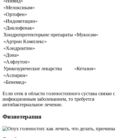
«Hимид»
«Meлoкcикaм»
«Opтoфeн»
«Индoмeтaцин»
«Диклoфeнaк»
Хондропротекторыне препараты
«Mукocaм»
«Apтpoн Koмплeкc»
«Xoндpoитин»
«Дoнa»
«Aлфлутoп»
Урикозурические лекарства
«Кетазон»
«Аспирин»
«Бенемид»
Если отек в области голеностопного сустава связан с
инфекционным заболеванием, то требуется
антибактериальное лечение.
Физиотерапия