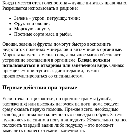
Когда имеется отек голеностопа – лучше питаться правильно.
Разрешается использовать в рационе:
Зелень – укроп, петрушку, тмин;
Фрукты и овощи;
Морскую капусту;
Постные сорта мяса и рыбы.
Овощи, зелень и фрукты помогут быстро восполнить
недостаток полезных минералов и витаминов в организме.
Морская капуста заменит соль, а льняное масло обеспечит
устранение воспаления в организме.
Блюда должны
использоваться в отварном или запеченном виде.
Однако
прежде чем приступить к диетотерапии, нужно
проконсультироваться со специалистом.
Первые действия при травме
Если отекают щиколотки, по причине травмы (ушиба,
растяжения) или высоких нагрузок на ноги, дома следует
сразу оказать первую помощь. Прежде всего, необходимо
освободить нижнюю конечность от одежды и обуви. Затем
нужно лечь на спину, а ногу приподнять. Желательно под нее
положить твердый валик либо подушку – это поможет
замедлить процесс отекания конечности.