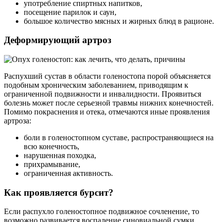
употребление спиртных напитков,
посещение парилок и саун,
большое количество мясных и жирных блюд в рационе.
Деформирующий артроз
Распухший сустав в области голеностопа порой объясняется
подобным хроническим заболеванием, приводящим к
ограниченной подвижности и инвалидности. Проявиться
болезнь может после серьезной травмы нижних конечностей.
Помимо покраснения и отека, отмечаются иные проявления
артроза:
боли в голеностопном суставе, распространяющиеся на
всю конечность,
нарушенная походка,
прихрамывание,
ограниченная активность.
Как проявляется бурсит?
Если распухло голеностопное подвижное сочленение, то
возможно развивается воспаление синовиальной сумки.