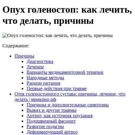
Опух голеностоп: как лечить,
что делать, причины
Содержание:
Причины
Диагностика
Лечение
Варианты медикаментозной терапии
Народные методы
Рацион питания
Первые действия при травме
Отек голеностопного сустава: причины, лечение, что
делать | мрикрнц.рф
Причины и дополнительные симптомы
Вывих и другие травмы
Артрит, как источник опухания
Подошвенный фасциит
Развитие подагры
Деформирующий артроз