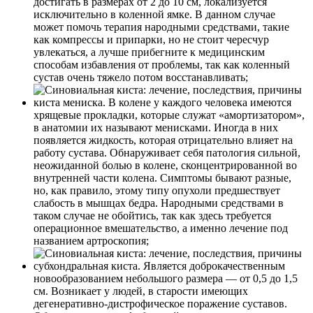
достигать в размерах от 2 до 10 см, локализуется
исключительно в коленной ямке. В данном случае
может помочь терапия народными средствами, такие
как компрессы и припарки, но не стоит чересчур
увлекаться, а лучше прибегните к медицинским
способам избавления от проблемы, так как коленный
сустав очень тяжело потом восстанавливать;
киста мениска. В колене у каждого человека имеются
хрящевые прокладки, которые служат «амортизатором»,
в анатомии их называют менисками. Иногда в них
появляется жидкость, которая отрицательно влияет на
работу сустава. Обнаруживает себя патология сильной,
неожиданной болью в колене, сконцентрированной во
внутренней части колена. Симптомы бывают разные,
но, как правило, этому типу опухоли предшествует
слабость в мышцах бедра. Народными средствами в
таком случае не обойтись, так как здесь требуется
операционное вмешательство, а именно лечение под
названием артроскопия;
субхондральная киста. Является доброкачественным
новообразованием небольшого размера — от 0,5 до 1,5
см. Возникает у людей, в старости имеющих
дегенеративно-дистрофическое поражение суставов.