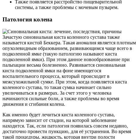
Также появляется расстройство пищеварительной
системы, а также проблемы с мочевым пузырем.
Патология колена
Зачастую синовиальная киста коленного сустава также
называется кистой Беккера. Такая аномалия является плотным
опухолевидным образованием, развивающимся чаще всего в
подколенной ямке (такую патологию называют киста
подколенной ямки). При этом данное новообразование при
пальпации весьма болезненно. Развивается синовиальная
киста подколенной ямки на фоне имеющегося
воспалительного процесса, который происходит в
межсухожильной сумке. При этом, когда появляется киста
коленного сустава, то такая сумка начинает сильно
увеличиваться в размерах. За счет этого у человека
начинаются сильные боли, а также проблемы во время
движения и сгибания колена.
Как именно будет лечиться киста коленного сустава,
напрямую зависит от стадии, на которой заболевание
находится. Так, если патология появилась совсем недавно,
достаточно провести пункцию, для её устранения. Во время
такой процедуры, жидкость, которая внутри полости