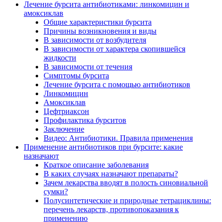
Лечение бурсита антибиотиками: линкомицин и
амоксиклав
Общие характеристики бурсита
Причины возникновения и виды
В зависимости от возбудителя
В зависимости от характера скопившейся
жидкости
В зависимости от течения
Симптомы бурсита
Лечение бурсита с помощью антибиотиков
Линкомицин
Амоксиклав
Цефтриаксон
Профилактика бурситов
Заключение
Видео: Антибиотики. Правила применения
Применение антибиотиков при бурсите: какие
назначают
Краткое описание заболевания
В каких случаях назначают препараты?
Зачем лекарства вводят в полость синовиальной
сумки?
Полусинтетические и природные тетрациклины:
перечень лекарств, противопоказания к
применению