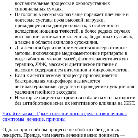
воспалительные процессы в околосуставных
синовиальных сумках.
Патология в несколько раз чаще поражает плечевые и
локтевые суставы из-за высокой нагрузки,
приходящейся на данную область, в особенности
вследствие ношения тяжестей, в более редких случаях
воспаление возникает в коленных, бедренных суставах,
а также в области ахиллово сухожилия.
Для лечения бурситов применяются консервативные
методы, включающие медикаментозные препараты в
виде таблеток, уколов, мазей, физиотерапевтическую
терапию, ЛФК, массаж и диетическое питание с
высоким содержанием витаминов и микроэлементов.
Если к асептическому процессу присоединяется
бактериальная микрофлора назначаются
антибактериальные средства и проведение пункции для
удаления гнойного экссудата.
Некоторые пациенты стремятся избавиться от патологии
без антибиотиков из-за их негативного влияния на ЖКТ.
Читайте также:
Грыжа поясничного отдела позвоночника:
симптомы, лечение, причины
Однако при гнойном процессе не обойтись без данных
лекарств. Прежде, чем начать лечение важно понимать —