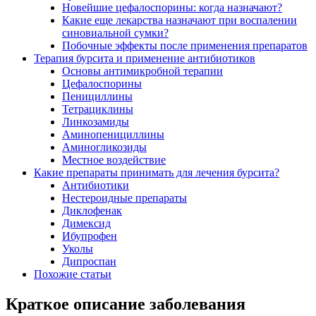
Новейшие цефалоспорины: когда назначают?
Какие еще лекарства назначают при воспалении
синовиальной сумки?
Побочные эффекты после применения препаратов
Терапия бурсита и применение антибиотиков
Основы антимикробной терапии
Цефалоспорины
Пенициллины
Тетрациклины
Линкозамиды
Аминопенициллины
Аминогликозиды
Местное воздействие
Какие препараты принимать для лечения бурсита?
Антибиотики
Нестероидные препараты
Диклофенак
Димексид
Ибупрофен
Уколы
Дипроспан
Похожие статьи
Краткое описание заболевания