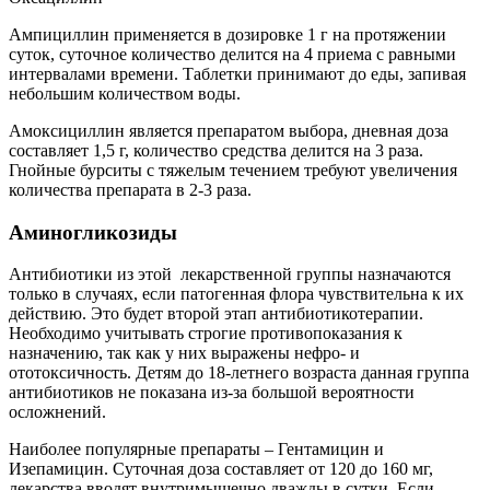
Ампициллин применяется в дозировке 1 г на протяжении
суток, суточное количество делится на 4 приема с равными
интервалами времени. Таблетки принимают до еды, запивая
небольшим количеством воды.
Амоксициллин является препаратом выбора, дневная доза
составляет 1,5 г, количество средства делится на 3 раза.
Гнойные бурситы с тяжелым течением требуют увеличения
количества препарата в 2-3 раза.
Аминогликозиды
Антибиотики из этой лекарственной группы назначаются
только в случаях, если патогенная флора чувствительна к их
действию. Это будет второй этап антибиотикотерапии.
Необходимо учитывать строгие противопоказания к
назначению, так как у них выражены нефро- и
ототоксичность. Детям до 18-летнего возраста данная группа
антибиотиков не показана из-за большой вероятности
осложнений.
Наиболее популярные препараты – Гентамицин и
Изепамицин. Суточная доза составляет от 120 до 160 мг,
лекарства вводят внутримышечно дважды в сутки. Если