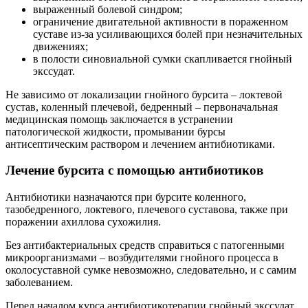
выраженный болевой синдром;
ограничение двигательной активности в пораженном
суставе из-за усиливающихся болей при незначительных
движениях;
в полости синовиальной сумки скапливается гнойный
экссудат.
Не зависимо от локализации гнойного бурсита – локтевой
сустав, коленный плечевой, бедренный – первоначальная
медицинская помощь заключается в устранении
патологической жидкости, промывании бурсы
антисептическим раствором и лечением антибиотиками.
Лечение бурсита с помощью антибиотиков
Антибиотики назначаются при бурсите коленного,
тазобедренного, локтевого, плечевого суставова, также при
поражении ахиллова сухожилия.
Без антибактериальных средств справиться с патогенными
микроорганизмами – возбудителями гнойного процесса в
околосуставной сумке невозможно, следовательно, и с самим
заболеванием.
Перед началом курса антибиотикотерапии гнойный экссудат