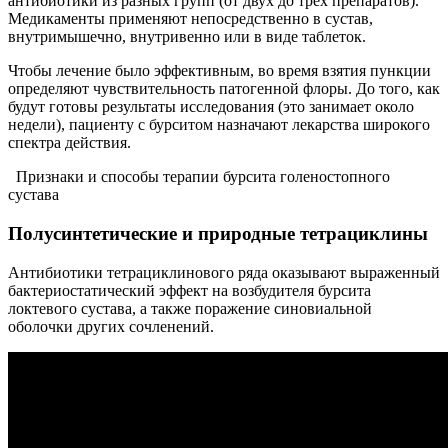
антибиотики из разных групп (от двух до трех препаратов).
Медикаменты применяют непосредственно в сустав,
внутримышечно, внутривенно или в виде таблеток.
Чтобы лечение было эффективным, во время взятия пункции
определяют чувствительность патогенной флоры. До того, как
будут готовы результаты исследования (это занимает около
недели), пациенту с бурситом назначают лекарства широкого
спектра действия.
Признаки и способы терапии бурсита голеностопного
сустава
Полусинтетические и природные тетрациклины
Антибиотики тетрациклинового ряда оказывают выраженный
бактериостатический эффект на возбудителя бурсита
локтевого сустава, а также поражение синовиальной
оболочки других сочленений.