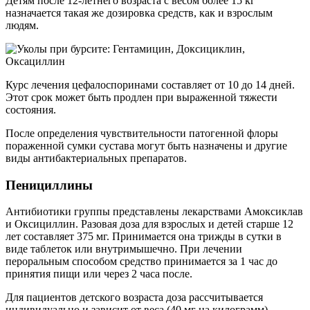
Детям после 12-летнего возраста с весом более 15 кг
назначается такая же дозировка средств, как и взрослым
людям.
Курс лечения цефалоспоринами составляет от 10 до 14 дней.
Этот срок может быть продлен при выраженной тяжести
состояния.
После определения чувствительности патогенной флоры
пораженной сумки сустава могут быть назначены и другие
виды антибактериальных препаратов.
Пенициллины
Антибиотики группы представлены лекарствами Амоксиклав
и Оксициллин. Разовая доза для взрослых и детей старше 12
лет составляет 375 мг. Принимается она трижды в сутки в
виде таблеток или внутримышечно. При лечении
пероральным способом средство принимается за 1 час до
принятия пищи или через 2 часа после.
Для пациентов детского возраста доза рассчитывается
индивидуально и зависит от веса (40 мг на килограмм).