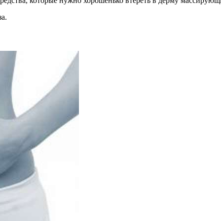
 средства, которые нужно хорошенько втереть в дерму массиру
а.