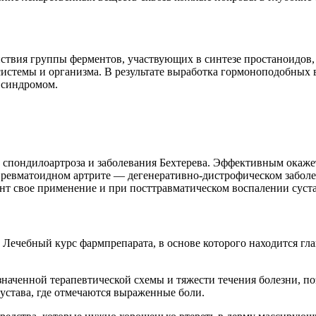
твия группы ферментов, участвующих в синтезе простаноидов, 
истемы и организма. В результате выработка гормоноподобных 
 синдромом.
 спондилоартроза и заболевания Бехтерева. Эффективным окажет
 ревматоидном артрите — дегенеративно-дистрофическом заболе
нт свое применение и при посттравматическом воспалении суста
и. Лечебный курс фармпрепарата, в основе которого находится 
наченной терапевтической схемы и тяжести течения болезни, по
устава, где отмечаются выраженные боли.