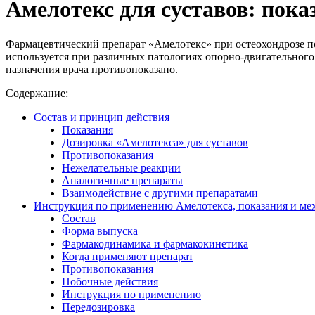
Амелотекс для суставов: пока
Фармацевтический препарат «Амелотекс» при остеохондрозе по
используется при различных патологиях опорно-двигательного а
назначения врача противопоказано.
Содержание:
Состав и принцип действия
Показания
Дозировка «Амелотекса» для суставов
Противопоказания
Нежелательные реакции
Аналогичные препараты
Взаимодействие с другими препаратами
Инструкция по применению Амелотекса, показания и ме
Состав
Форма выпуска
Фармакодинамика и фармакокинетика
Когда применяют препарат
Противопоказания
Побочные действия
Инструкция по применению
Передозировка