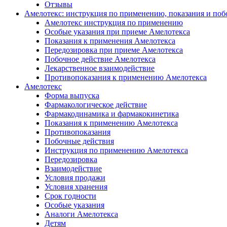
Отзывы
Амелотекс: инструкция по применению, показания и поб
Амелотекс инструкция по применению
Особые указания при приеме Амелотекса
Показания к применения Амелотекса
Передозировка при приеме Амелотекса
Побочное действие Амелотекса
Лекарственное взаимодействие
Противопоказания к применению Амелотекса
Амелотекс
Форма выпуска
Фармакологическое действие
Фармакодинамика и фармакокинетика
Показания к применению Амелотекса
Противопоказания
Побочные действия
Инструкция по применению Амелотекса
Передозировка
Взаимодействие
Условия продажи
Условия хранения
Срок годности
Особые указания
Аналоги Амелотекса
Детям