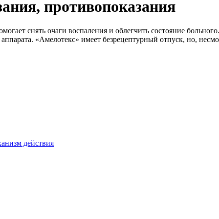
зания, противопоказания
могает снять очаги воспаления и облегчить состояние больног
ппарата. «Амелотекс» имеет безрецептурный отпуск, но, несмотр
ханизм действия