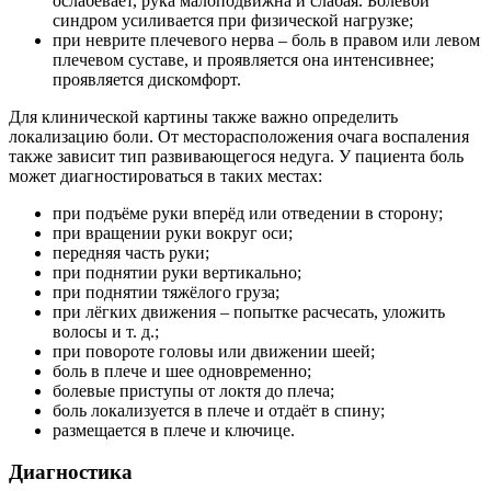
ослабевает, рука малоподвижна и слабая. Болевой
синдром усиливается при физической нагрузке;
при неврите плечевого нерва – боль в правом или левом
плечевом суставе, и проявляется она интенсивнее;
проявляется дискомфорт.
Для клинической картины также важно определить
локализацию боли. От месторасположения очага воспаления
также зависит тип развивающегося недуга. У пациента боль
может диагностироваться в таких местах:
при подъёме руки вперёд или отведении в сторону;
при вращении руки вокруг оси;
передняя часть руки;
при поднятии руки вертикально;
при поднятии тяжёлого груза;
при лёгких движения – попытке расчесать, уложить
волосы и т. д.;
при повороте головы или движении шеей;
боль в плече и шее одновременно;
болевые приступы от локтя до плеча;
боль локализуется в плече и отдаёт в спину;
размещается в плече и ключице.
Диагностика