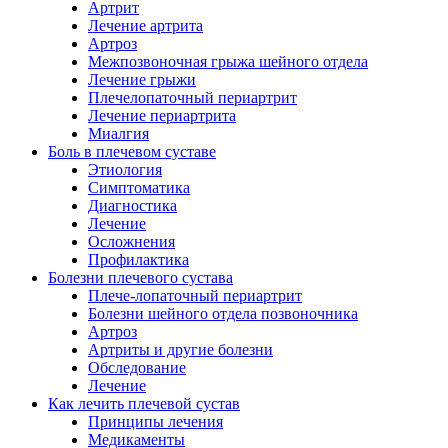
Артрит
Лечение артрита
Артроз
Межпозвоночная грыжа шейного отдела
Лечение грыжи
Плечелопаточный периартрит
Лечение периартрита
Миалгия
Боль в плечевом суставе
Этиология
Симптоматика
Диагностика
Лечение
Осложнения
Профилактика
Болезни плечевого сустава
Плече-лопаточный периартрит
Болезни шейного отдела позвоночника
Артроз
Артриты и другие болезни
Обследование
Лечение
Как лечить плечевой сустав
Принципы лечения
Медикаменты