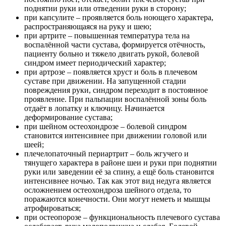
поднятии руки или отведении руки в сторону;
при капсулите – проявляется боль ноющего характера,
распространяющаяся на руку и шею;
при артрите – повышенная температура тела на
воспалённой части сустава, формируется отёчность,
пациенту больно и тяжело двигать рукой, болевой
синдром имеет периодический характер;
при артрозе – появляется хруст и боль в плечевом
суставе при движении. На запущенной стадии
повреждения руки, синдром переходит в постоянное
проявление. При пальпации воспалённой зоны боль
отдаёт в лопатку и ключицу. Начинается
деформирование сустава;
при шейном остеохондрозе – болевой синдром
становится интенсивнее при движении головой или
шеей;
плечелопаточный периартрит – боль жгучего и
тянущего характера в районе шеи и руки при поднятии
руки или заведении её за спину, а ещё боль становится
интенсивнее ночью. Так как этот вид недуга является
осложнением остеохондроза шейного отдела, то
поражаются конечности. Они могут неметь и мышцы
атрофироваться;
при остеопорозе – функциональность плечевого сустава