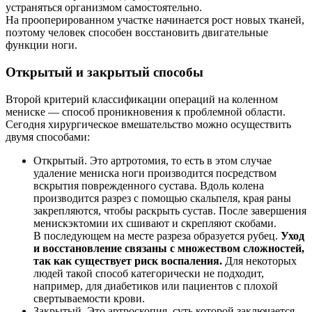
устраняться организмом самостоятельно.
На прооперированном участке начинается рост новых тканей,
поэтому человек способен восстановить двигательные
функции ноги.
Открытый и закрытый способы
Второй критерий классификации операций на коленном
мениске — способ проникновения к проблемной области.
Сегодня хирургическое вмешательство можно осуществить
двумя способами:
Открытый. Это артротомия, то есть в этом случае
удаление мениска ноги производится посредством
вскрытия поврежденного сустава. Вдоль колена
производится разрез с помощью скальпеля, края раны
закрепляются, чтобы раскрыть сустав. После завершения
менискэктомии их сшивают и скрепляют скобами.
В последующем на месте разреза образуется рубец.
Уход
и восстановление связаны с множеством сложностей,
так как существует риск воспаления.
Для некоторых
людей такой способ категорически не подходит,
например, для диабетиков или пациентов с плохой
свертываемости крови.
Закрытый. Это артроскопия, суть которой заключается