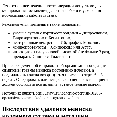
Лекарственное лечение после операции допустимо для
купирования воспаления, для снятия боли и ускорения
нормализации работы сустава.
Рекомендуется применять такие препараты:
уколы в сустав с кортикостероидами – Дипроспаном,
Гидрокортизоном и Кеналгоном;
нестероидные лекарства – Ибупрофен, Мовалис;
хондропротекторы – Хондроксид или Артру;
инъекции с гиалуроновой кислотой (не больше 3 раз),
препараты Синвикс, Гиастат и т. п.
При своевременной и правильной организации операции
симптомы травмы мениска постепенно исчезают, а
подвижность колена возвращается примерно через 6 – 8
недель. Оперировать или нет, решает специалист. Пациент
должен соблюдать все правила, установленные врачом.
Источник:
https://LechiSustavv.ru/lechenie/operatsii/10265-
operatsiyu-na-meniske-kolennogo-sustava.html
Последствия удаления мениска
коленного сустава и методики