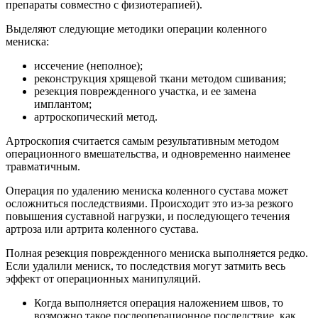
препараты совместно с физиотерапией).
Выделяют следующие методики операции коленного
мениска:
иссечение (неполное);
реконструкция хрящевой ткани методом сшивания;
резекция поврежденного участка, и ее замена
имплантом;
артроскопический метод.
Артроскопия считается самым результативным методом
операционного вмешательства, и одновременно наименее
травматичным.
Операция по удалению мениска коленного сустава может
осложниться последствиями. Происходит это из-за резкого
повышения суставной нагрузки, и последующего течения
артроза или артрита коленного сустава.
Полная резекция поврежденного мениска выполняется редко.
Если удалили мениск, то последствия могут затмить весь
эффект от операционных манипуляций.
Когда выполняется операция наложением швов, то
возможно такое послеоперационное последствие, как