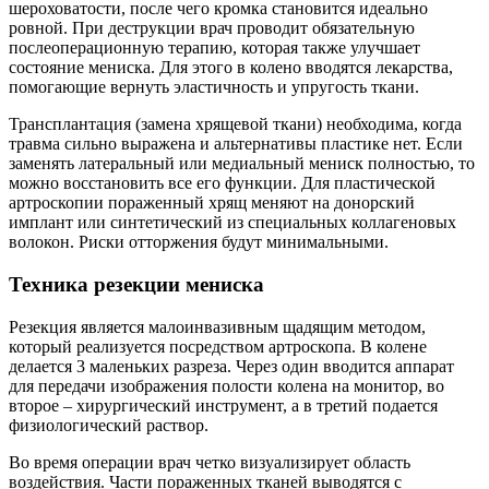
шероховатости, после чего кромка становится идеально
ровной. При деструкции врач проводит обязательную
послеоперационную терапию, которая также улучшает
состояние мениска. Для этого в колено вводятся лекарства,
помогающие вернуть эластичность и упругость ткани.
Трансплантация (замена хрящевой ткани) необходима, когда
травма сильно выражена и альтернативы пластике нет. Если
заменять латеральный или медиальный мениск полностью, то
можно восстановить все его функции. Для пластической
артроскопии пораженный хрящ меняют на донорский
имплант или синтетический из специальных коллагеновых
волокон. Риски отторжения будут минимальными.
Техника резекции мениска
Резекция является малоинвазивным щадящим методом,
который реализуется посредством артроскопа. В колене
делается 3 маленьких разреза. Через один вводится аппарат
для передачи изображения полости колена на монитор, во
второе – хирургический инструмент, а в третий подается
физиологический раствор.
Во время операции врач четко визуализирует область
воздействия. Части пораженных тканей выводятся с