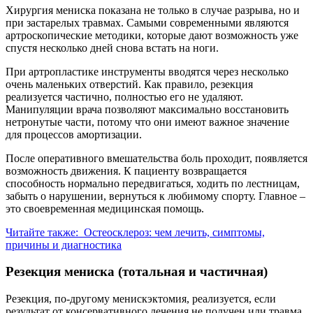
Хирургия мениска показана не только в случае разрыва, но и
при застарелых травмах. Самыми современными являются
артроскопические методики, которые дают возможность уже
спустя несколько дней снова встать на ноги.
При артропластике инструменты вводятся через несколько
очень маленьких отверстий. Как правило, резекция
реализуется частично, полностью его не удаляют.
Манипуляции врача позволяют максимально восстановить
нетронутые части, потому что они имеют важное значение
для процессов амортизации.
После оперативного вмешательства боль проходит, появляется
возможность движения. К пациенту возвращается
способность нормально передвигаться, ходить по лестницам,
забыть о нарушении, вернуться к любимому спорту. Главное –
это своевременная медицинская помощь.
Читайте также:
Остеосклероз: чем лечить, симптомы,
причины и диагностика
Резекция мениска (тотальная и частичная)
Резекция, по-другому менискэктомия, реализуется, если
результат от консервативного лечения не получен или травма