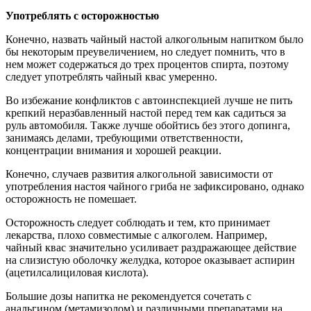
Употреблять с осторожностью
Конечно, назвать чайный настой алкогольным напитком было
бы некоторым преувеличением, но следует помнить, что в
нем может содержаться до трех процентов спирта, поэтому
следует употреблять чайный квас умеренно.
Во избежание конфликтов с автоинспекцией лучше не пить
крепкий неразбавленный настой перед тем как садиться за
руль автомобиля. Также лучше обойтись без этого допинга,
занимаясь делами, требующими ответственности,
концентрации внимания и хорошей реакции.
Конечно, случаев развития алкогольной зависимости от
употребления настоя чайного гриба не зафиксировано, однако
осторожность не помешает.
Осторожность следует соблюдать и тем, кто принимает
лекарства, плохо совместимые с алкоголем. Например,
чайный квас значительно усиливает раздражающее действие
на слизистую оболочку желудка, которое оказывает аспирин
(ацетилсалициловая кислота).
Большие дозы напитка не рекомендуется сочетать с
анальгином (метамизолом) и различными препаратами на