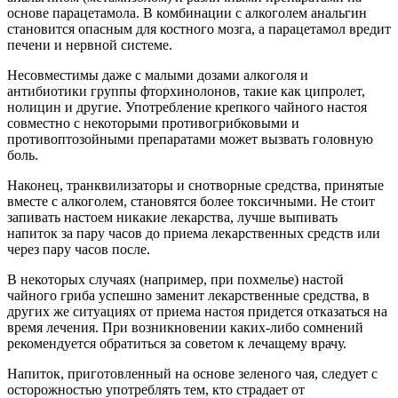
основе парацетамола. В комбинации с алкоголем анальгин
становится опасным для костного мозга, а парацетамол вредит
печени и нервной системе.
Несовместимы даже с малыми дозами алкоголя и
антибиотики группы фторхинолонов, такие как ципролет,
нолицин и другие. Употребление крепкого чайного настоя
совместно с некоторыми противогрибковыми и
противоптозойными препаратами может вызвать головную
боль.
Наконец, транквилизаторы и снотворные средства, принятые
вместе с алкоголем, становятся более токсичными. Не стоит
запивать настоем никакие лекарства, лучше выпивать
напиток за пару часов до приема лекарственных средств или
через пару часов после.
В некоторых случаях (например, при похмелье) настой
чайного гриба успешно заменит лекарственные средства, в
других же ситуациях от приема настоя придется отказаться на
время лечения. При возникновении каких-либо сомнений
рекомендуется обратиться за советом к лечащему врачу.
Напиток, приготовленный на основе зеленого чая, следует с
осторожностью употреблять тем, кто страдает от