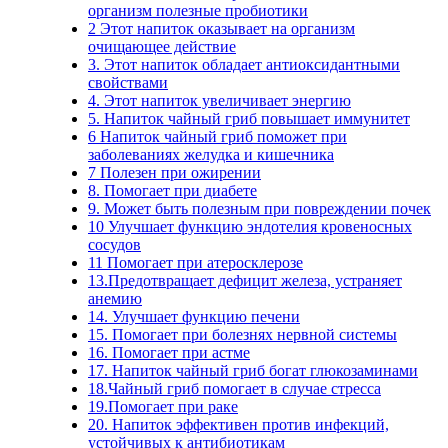
организм полезные пробиотики
2 Этот напиток оказывает на организм
очищающее действие
3. Этот напиток обладает антиоксидантными
свойствами
4. Этот напиток увеличивает энергию
5. Напиток чайный гриб повышает иммунитет
6 Напиток чайный гриб поможет при
заболеваниях желудка и кишечника
7 Полезен при ожирении
8. Помогает при диабете
9. Может быть полезным при повреждении почек
10 Улучшает функцию эндотелия кровеносных
сосудов
11 Помогает при атеросклерозе
13.Предотвращает дефицит железа, устраняет
анемию
14. Улучшает функцию печени
15. Помогает при болезнях нервной системы
16. Помогает при астме
17. Напиток чайный гриб богат глюкозаминами
18.Чайный гриб помогает в случае стресса
19.Помогает при раке
20. Напиток эффективен против инфекций,
устойчивых к антибиотикам