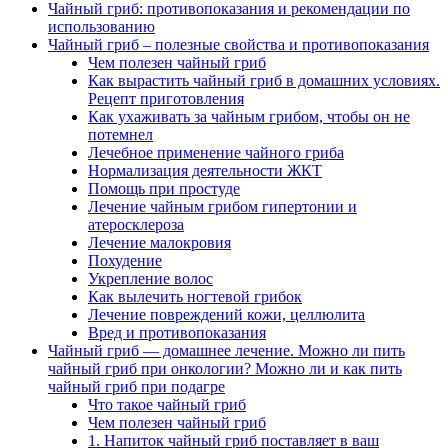
Чайный гриб: противопоказания и рекомендации по
использованию
Чайный гриб – полезные свойства и противопоказания
Чем полезен чайный гриб
Как вырастить чайный гриб в домашних условиях.
Рецепт приготовления
Как ухаживать за чайным грибом, чтобы он не
потемнел
Лечебное применение чайного гриба
Нормализация деятельности ЖКТ
Помощь при простуде
Лечение чайным грибом гипертонии и
атеросклероза
Лечение малокровия
Похудение
Укрепление волос
Как вылечить ногтевой грибок
Лечение повреждений кожи, целлюлита
Вред и противопоказания
Чайный гриб — домашнее лечение. Можно ли пить
чайный гриб при онкологии? Можно ли и как пить
чайный гриб при подагре
Что такое чайный гриб
Чем полезен чайный гриб
1. Напиток чайный гриб поставляет в ваш