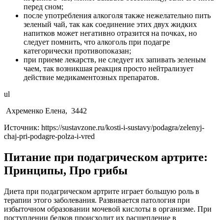
перед сном;
после употребления алкоголя также нежелательно пить
зеленый чай, так как соединение этих двух жидких
напитков может негативно отразится на почках, но
следует помнить, что алкоголь при подагре
категорически противопоказан;
при приеме лекарств, не следует их запивать зеленым
чаем, так возникшая реакция просто нейтрализует
действие медикаментозных препаратов.
ul
Ахременко Елена, 3442
Источник:
https://sustavzone.ru/kosti-i-sustavy/podagra/zelenyj-
chaj-pri-podagre-polza-i-vred
Питание при подагрическом артрите:
Принципы, Про грибы
Диета при подагрическом артрите играет большую роль в
терапии этого заболевания. Развивается патология при
избыточном образовании мочевой кислоты в организме. При
поступлении белков происходит их расщепление в