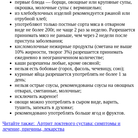
первые блюда — борщи, овощные или крупяные супы,
окрошка, молочные супы с вермишелью;
из хлебобулочных изделий рекомендуется ржаной или
отрубной хлеб;
употребляют только постные сорта мяса в отварном
виде не более 200г, не чаще 2 раз за неделю. Разрешается
принимать мясо не раньше, чем через 2 недели после
приступа заболевания;
кисломолочные нежирные продукты (сметана не выше
10% жирности, творог 3%) разрешается принимать
ежедневно в неограниченном количестве;
каши разрешены любые, кроме овсяной;
нельзя есть бобовые (горох, фасоль, чечевицу, сою);
куриные яйца разрешается употреблять не более 1 за
день;
нельзя острые соусы, рекомендованы соусы на овощных
отварах, сметанные, молочные;
исключить жареное!
овощи можно употреблять в сыром виде, варить,
тушить, запекать в духовке;
рекомендовано употреблять больше ягод и фруктов.
Читайте также:
Артрит локтевого сустава: симптомы и
лечение, причины, лекарства