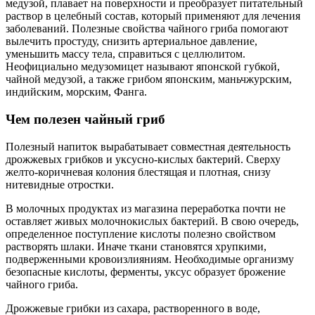
медузой, плавает на поверхности и преобразует питательный
раствор в целебный состав, который применяют для лечения
заболеваний. Полезные свойства чайного гриба помогают
вылечить простуду, снизить артериальное давление,
уменьшить массу тела, справиться с целлюлитом.
Неофициально медузомицет называют японской губкой,
чайной медузой, а также грибом японским, маньчжурским,
индийским, морским, Фанга.
Чем полезен чайный гриб
Полезный напиток вырабатывает совместная деятельность
дрожжевых грибков и уксусно-кислых бактерий. Сверху
желто-коричневая колония блестящая и плотная, снизу
нитевидные отростки.
В молочных продуктах из магазина переработка почти не
оставляет живых молочнокислых бактерий. В свою очередь,
определенное поступление кислоты полезно свойством
растворять шлаки. Иначе ткани становятся хрупкими,
подверженными кровоизлияниям. Необходимые организму
безопасные кислоты, ферменты, уксус образует брожение
чайного гриба.
Дрожжевые грибки из сахара, растворенного в воде,