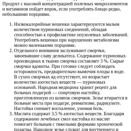
Продукт с высокой концентрацией полезных микроэлементов
и витаминов пойдет впрок, если употреблять блюдо редко,
небольшими порциями.
Низкокалорийные вешенки характеризуются малым
количеством пуриновых соединений, обладая
способностью к профилактике опухолевых заболеваний.
Употреблять вешенки при нарушениях метаболизма
можно маленькими порциями.
Отдельного внимания заслуживают сморчки,
завоевавшие славу деликатеса. Содержание пуриновых
производных в тканях сморчка составляет 3 %. Сырые
сморчки ядовиты. При готовке следует соблюдать
осторожность, предварительно вымочив плоды в воде.
В сухих сморчках яд отсутствует, но возрастает
количество азотистых веществ — пуриновых
оснований. Народная медицина хранит рецепт для
больных подагрой — спиртовую настойку,
приготовленную из шляпок сморчков. Зелье втирается в
больные места при подагре, ревматизме, радикулите.
Настойка снимает воспаление, унимая боль.
Маслята содержат 3,5 % азотистых веществ. Благодаря
содержанию лечебных смол настойка из маслят
помогает больным с тяжелыми формами хронической
подагры. Народное зелье служит для внутреннего и