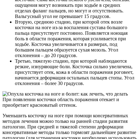
ощущения могут возникать при ходьбе в средних
отделах фаланг пальцев, но могут и отсутствовать.
Вальгусный угол не превышает 15 градусов.
Вторую, среднюю стадию, при которой отек возле
косточки на ноге из-за воспаления сустава большого
пальца присутствует постоянно. Появляется ноющая
боль в области поражения, которая усиливается при
ходьбе. Косточка увеличивается в размерах, под
большим пальцем образуется сухая мозоль. Угол
отклонения – до 20 градусов.
Третью, тяжелую стадию, при которой наблюдаются
резкие, изнуряющие боли. Косточка сильно увеличена,
присутствует отек, кожа в области поражения роговеет,
начинается деформация остальных пальцев стопы. Угол
отклонения – более 30 градусов.
При появлении косточки область поражения отекает и
приобретает красноватый оттенок.
Уменьшить косточку на ноге при помощи консервативных
методов лечения можно только на ранней стадии развития
патологии. При средней и тяжелой степени деформации
консервативные методы только тормозят дальнейшее развитие
патологии (для устранения косточки необходимо использовать