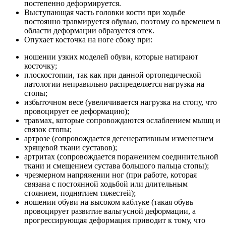
постепенно деформируется.
Выступающая часть головки кости при ходьбе
постоянно травмируется обувью, поэтому со временем в
области деформации образуется отек.
Опухает косточка на ноге сбоку при:
ношении узких моделей обуви, которые натирают
косточку;
плоскостопии, так как при данной ортопедической
патологии неправильно распределяется нагрузка на
стопы;
избыточном весе (увеличивается нагрузка на стопу, что
провоцирует ее деформацию);
травмах, которые сопровождаются ослаблением мышц и
связок стопы;
артрозе (сопровождается дегенеративным изменением
хрящевой ткани суставов);
артритах (сопровождается поражением соединительной
ткани и смещением сустава большого пальца стопы);
чрезмерном напряжении ног (при работе, которая
связана с постоянной ходьбой или длительным
стоянием, поднятием тяжестей);
ношении обуви на высоком каблуке (такая обувь
провоцирует развитие вальгусной деформации, а
прогрессирующая деформация приводит к тому, что