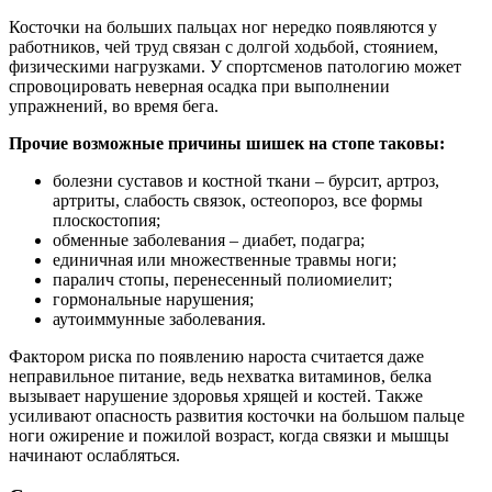
Косточки на больших пальцах ног нередко появляются у
работников, чей труд связан с долгой ходьбой, стоянием,
физическими нагрузками. У спортсменов патологию может
спровоцировать неверная осадка при выполнении
упражнений, во время бега.
Прочие возможные причины шишек на стопе таковы:
болезни суставов и костной ткани – бурсит, артроз,
артриты, слабость связок, остеопороз, все формы
плоскостопия;
обменные заболевания – диабет, подагра;
единичная или множественные травмы ноги;
паралич стопы, перенесенный полиомиелит;
гормональные нарушения;
аутоиммунные заболевания.
Фактором риска по появлению нароста считается даже
неправильное питание, ведь нехватка витаминов, белка
вызывает нарушение здоровья хрящей и костей. Также
усиливают опасность развития косточки на большом пальце
ноги ожирение и пожилой возраст, когда связки и мышцы
начинают ослабляться.