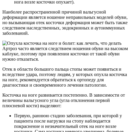
нога возле косточки опухает).
Наиболее распространенной причиной вальгусной
деформации является ношение неправильных моделей обуви,
но вызывающая отек косточки деформация может быть также
следствием наследственных, эндокринных и аутоиммунных
заболеваний.
Артроз часто является следствием ношения обуви на высоком
каблуке, поэтому при появлении косточки от такой обуви
нужно отказаться.
Отек в области большого пальца стопы может появиться и
вследствие удара, поэтому людям, у которых опухла косточка
на ноге, рекомендуется обратиться к ортопеду для
диагностики и своевременного лечения патологии.
Косточка на ноге развивается постепенно. В зависимости от
величины вальгусного угла (угла отклонения первой
плюсневой кости) выделяют:
Первую, раннюю стадию заболевания, при которой у
пациента после нагрузки на стопу наблюдается
покраснение и незначительный отек на ноге возле
косточки. Сама косточка немного увеличена, болевые