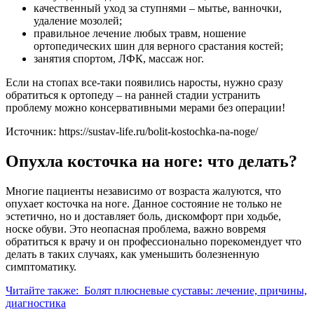
качественный уход за ступнями – мытье, ванночки,
удаление мозолей;
правильное лечение любых травм, ношение
ортопедических шин для верного срастания костей;
занятия спортом, ЛФК, массаж ног.
Если на стопах все-таки появились наросты, нужно сразу
обратиться к ортопеду – на ранней стадии устранить
проблему можно консервативными мерами без операции!
Источник:
https://sustav-life.ru/bolit-kostochka-na-noge/
Опухла косточка на ноге: что делать?
Многие пациенты независимо от возраста жалуются, что
опухает косточка на ноге. Данное состояние не только не
эстетично, но и доставляет боль, дискомфорт при ходьбе,
носке обуви. Это неопасная проблема, важно вовремя
обратиться к врачу и он профессионально порекомендует что
делать в таких случаях, как уменьшить болезненную
симптоматику.
Читайте также:
Болят плюсневые суставы: лечение, причины,
диагностика