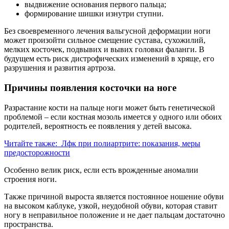
выдвижение основания первого пальца;
формирование шишки изнутри ступни.
Без своевременного лечения вальгусной деформации ноги
может произойти сильное смещение сустава, сухожилий,
мелких косточек, подвывих и вывих головки фаланги. В
будущем есть риск дистрофических изменений в хряще, его
разрушения и развития артроза.
Причины появления косточки на ноге
Разрастание кости на пальце ноги может быть генетической
проблемой – если костная мозоль имеется у одного или обоих
родителей, вероятность ее появления у детей высока.
Читайте также:
Лфк при полиартрите: показания, меры
предосторожности
Особенно велик риск, если есть врожденные аномалии
строения ноги.
Также причиной выроста является постоянное ношение обуви
на высоком каблуке, узкой, неудобной обуви, которая ставит
ногу в неправильное положение и не дает пальцам достаточно
пространства.