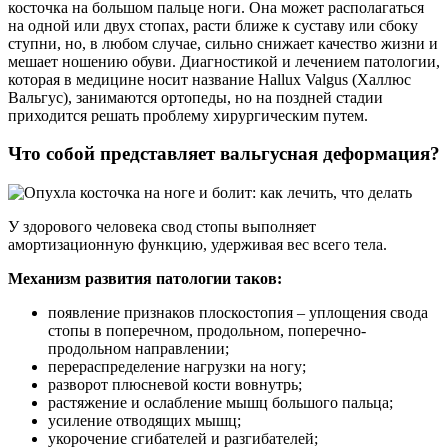
косточка на большом пальце ноги. Она может располагаться
на одной или двух стопах, расти ближе к суставу или сбоку
ступни, но, в любом случае, сильно снижает качество жизни и
мешает ношению обуви. Диагностикой и лечением патологии,
которая в медицине носит название Hallux Valgus (Халлюс
Вальгус), занимаются ортопеды, но на поздней стадии
приходится решать проблему хирургическим путем.
Что собой представляет вальгусная деформация?
У здорового человека свод стопы выполняет
амортизационную функцию, удерживая вес всего тела.
Механизм развития патологии таков:
появление признаков плоскостопия – уплощения свода
стопы в поперечном, продольном, поперечно-
продольном направлении;
перераспределение нагрузки на ногу;
разворот плюсневой кости вовнутрь;
растяжение и ослабление мышц большого пальца;
усиление отводящих мышц;
укорочение сгибателей и разгибателей;