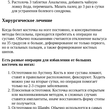
Растолочь 3 таблетки Анальгина, добавить чайную
ложку йода, перемешать. Мазать палец до 3 раз в сутки
для устранения болевого синдрома.
Хирургическое лечение
Когда болит косточка на ноге постоянно, и консервативные
методы бессильны, приходится прибегать к операции на
суставе. Обычно показаниями считаются отклонение вальгуса
на 35 градусов и больше, деформирование не только первого,
но и остальных пальцев, а также формирование костных
шипов.
Есть разные операции для избавления от больших
косточек на ногах:
Остеотомия по Аустину. Кость в зоне сустава ломают,
ставят в правильное расположение, фиксируют. Ходить
можно уже на вторые сутки, но операция помогает
только на 2-3 стадии заболевания.
Плюсневая остеотомия. Косточка иссекается открытым
или малоинвазивным методом, в сложных случаях
ставятся имплантаты, иначе восстановить форму стопы
не получается.
Остеотомия по Шарфу. Обычно используется в самых