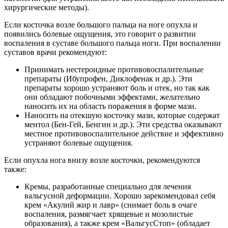
хирургические методы).
Если косточка возле большого пальца на ноге опухла и
появились болевые ощущения, это говорит о развитии
воспаления в суставе большого пальца ноги. При воспалении
суставов врачи рекомендуют:
Принимать нестероидные противовоспалительные
препараты (Ибупрофен, Диклофенак и др.). Эти
препараты хорошо устраняют боль и отек, но так как
они обладают побочными эффектами, желательно
наносить их на область поражения в форме мази.
Наносить на отекшую косточку мази, которые содержат
ментол (Бен-Гей, Бенгин и др.). Эти средства оказывают
местное противовоспалительное действие и эффективно
устраняют болевые ощущения.
Если опухла нога внизу возле косточки, рекомендуются
также:
Кремы, разработанные специально для лечения
вальгусной деформации. Хорошо зарекомендовал себя
крем «Акулий жир и лавр» (снимает боль в очаге
воспаления, размягчает хрящевые и мозолистые
образования), а также крем «ВальгусСтоп» (обладает