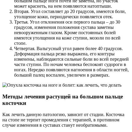
большом пальце ноги почти не заметна, но участок
может краснеть, на нем появляются натоптыши.
Вторая. Угол составляет до 20 градусов, имеются боли,
утолщение кожи, периодически появляется отек.
Третья. Угол отклонения оси первого пальца – до 30
градусов, изменения положения сустава заметны
невооруженным глазом. Кроме постоянных болей
имеются утолщения на коже ступни, мозоли по всей
стопе.
Четвертая. Вальгусный угол равен более 40 градусов.
Деформация пальца резко выражена, его контуры
изменены, наблюдаются сильные боли во всей передней
части ступни. По ночам человека беспокоят судороги в
ногах. Нередко появляются нагноения в области ногтей,
большой палец воспален, увеличен в размерах.
Методы лечения растущей на большом пальце
косточки
Как лечить данную патологию, зависит от стадии. Косточка
на стопе не терпит промедления с терапией, в противном
случае изменения в суставах станут необратимыми.