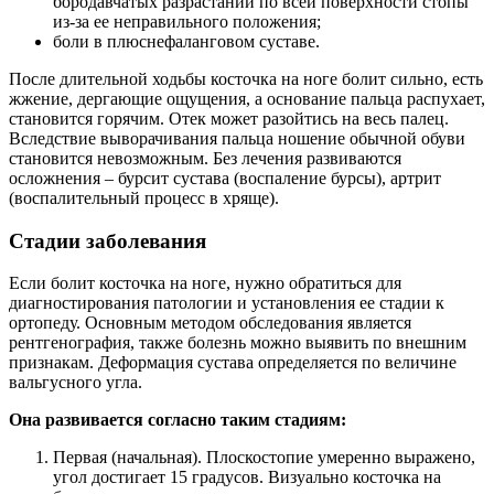
бородавчатых разрастаний по всей поверхности стопы
из-за ее неправильного положения;
боли в плюснефаланговом суставе.
После длительной ходьбы косточка на ноге болит сильно, есть
жжение, дергающие ощущения, а основание пальца распухает,
становится горячим. Отек может разойтись на весь палец.
Вследствие выворачивания пальца ношение обычной обуви
становится невозможным. Без лечения развиваются
осложнения – бурсит сустава (воспаление бурсы), артрит
(воспалительный процесс в хряще).
Стадии заболевания
Если болит косточка на ноге, нужно обратиться для
диагностирования патологии и установления ее стадии к
ортопеду. Основным методом обследования является
рентгенография, также болезнь можно выявить по внешним
признакам. Деформация сустава определяется по величине
вальгусного угла.
Она развивается согласно таким стадиям:
Первая (начальная). Плоскостопие умеренно выражено,
угол достигает 15 градусов. Визуально косточка на