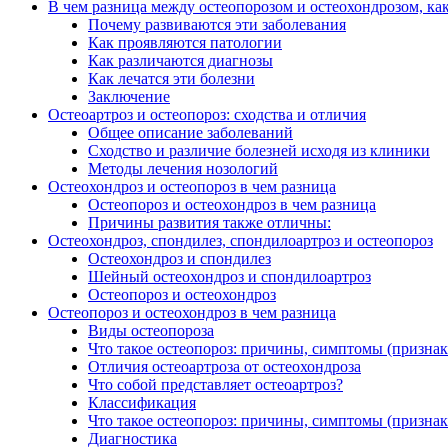
В чем разница между остеопорозом и остеохондрозом, как
Почему развиваются эти заболевания
Как проявляются патологии
Как различаются диагнозы
Как лечатся эти болезни
Заключение
Остеоартроз и остеопороз: сходства и отличия
Общее описание заболеваний
Сходство и различие болезней исходя из клиники
Методы лечения нозологий
Остеохондроз и остеопороз в чем разница
Остеопороз и остеохондроз в чем разница
Причины развития также отличны:
Остеохондроз, спондилез, спондилоартроз и остеопороз
Остеохондроз и спондилез
Шейный остеохондроз и спондилоартроз
Остеопороз и остеохондроз
Остеопороз и остеохондроз в чем разница
Виды остеопороза
Что такое остеопороз: причины, симптомы (признак
Отличия остеоартроза от остеохондроза
Что собой представляет остеоартроз?
Классификация
Что такое остеопороз: причины, симптомы (признак
Диагностика