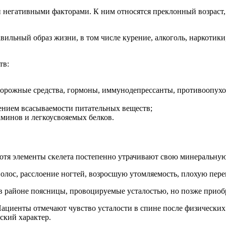
 негативными факторами. К ним относятся преклонный возраст,
ильный образ жизни, в том числе курение, алкоголь, наркотики
тв:
орожные средства, гормоны, иммунодепрессанты, противоопухо
ением всасываемости питательных веществ;
аминов и легкоусвояемых белков.
отя элементы скелета постепенно утрачивают свою минеральную
олос, расслоение ногтей, возросшую утомляемость, плохую пере
 районе поясницы, провоцируемые усталостью, но позже приоб
Пациенты отмечают чувство усталости в спине после физических 
ский характер.