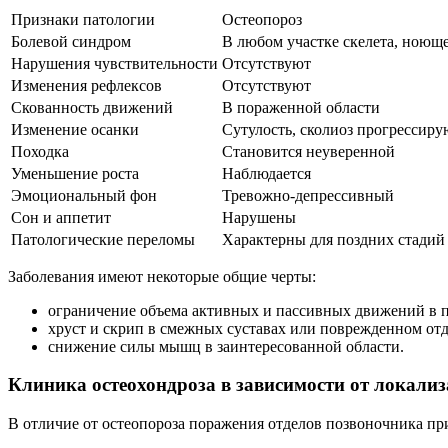
Признаки патологии
Остеопороз
Болевой синдром
В любом участке скелета, ноюще
Нарушения чувствительности
Отсутствуют
Изменения рефлексов
Отсутствуют
Скованность движений
В пораженной области
Изменение осанки
Сутулость, сколиоз прогрессиру
Походка
Становится неуверенной
Уменьшение роста
Наблюдается
Эмоциональный фон
Тревожно-депрессивный
Сон и аппетит
Нарушены
Патологические переломы
Характерны для поздних стадий
Заболевания имеют некоторые общие черты:
ограничение объема активных и пассивных движений в п
хруст и скрип в смежных суставах или поврежденном отд
снижение силы мышц в заинтересованной области.
Клиника остеохондроза в зависимости от локали
В отличие от остеопороза поражения отделов позвоночника пр