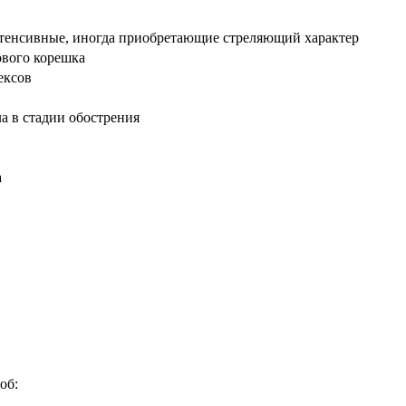
нтенсивные, иногда приобретающие стреляющий характер
ового корешка
ексов
а в стадии обострения
а
об: