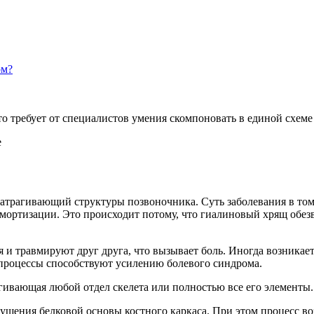
ом?
что требует от специалистов умения скомпоновать в единой схе
атрагивающий структуры позвоночника. Суть заболевания в том
 амортизации. Это происходит потому, что гиалиновый хрящ обе
 и травмируют друг друга, что вызывает боль. Иногда возника
процессы способствуют усилению болевого синдрома.
ивающая любой отдел скелета или полностью все его элементы.
ушения белковой основы костного каркаса. При этом процесс во