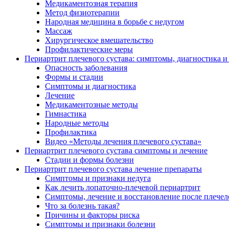
Медикаментозная терапия
Метод физиотерапии
Народная медицина в борьбе с недугом
Массаж
Хирургическое вмешательство
Профилактические меры
Периартрит плечевого сустава: симптомы, диагностика и
Опасность заболевания
Формы и стадии
Симптомы и диагностика
Лечение
Медикаментозные методы
Гимнастика
Народные методы
Профилактика
Видео «Методы лечения плечевого сустава»
Периартрит плечевого сустава симптомы и лечение
Стадии и формы болезни
Периартрит плечевого сустава лечение препараты
Симптомы и признаки недуга
Как лечить лопаточно-плечевой периартрит
Симптомы, лечение и восстановление после плечел
Что за болезнь такая?
Причины и факторы риска
Симптомы и признаки болезни