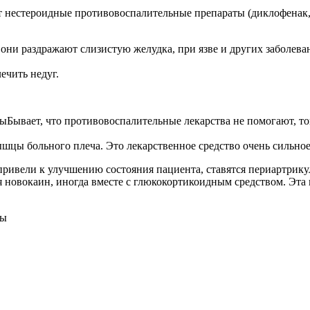
т нестероидные противовоспалительные препараты (диклофенак, бу
они раздражают слизистую желудка, при язве и других заболева
ечить недуг.
Бывает, что противовоспалительные лекарства не помогают, т
ышцы больного плеча. Это лекарственное средство очень сильное
е привели к улучшению состояния пациента, ставятся периартри
новокаин, иногда вместе с глюкокортикоидным средством. Эта п