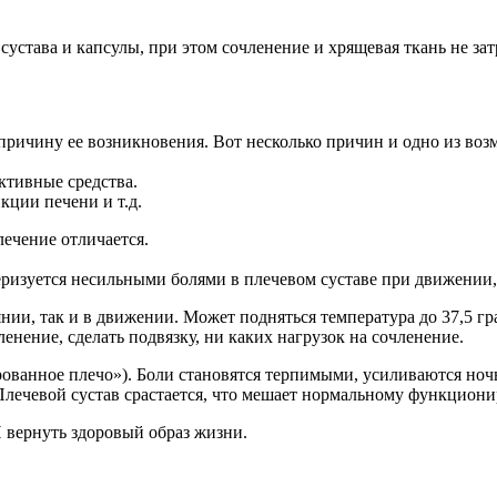
устава и капсулы, при этом сочленение и хрящевая ткань не зат
причину ее возникновения. Вот несколько причин и одно из во
ктивные средства.
кции печени и т.д.
лечение отличается.
еризуется несильными болями в плечевом суставе при движении, 
нии, так и в движении. Может подняться температура до 37,5 г
енение, сделать подвязку, ни каких нагрузок на сочленение.
ованное плечо»). Боли становятся терпимыми, усиливаются ночь
Плечевой сустав срастается, что мешает нормальному функцион
 вернуть здоровый образ жизни.