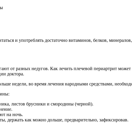
аться и употреблять достаточно витаминов, белков, минералов,
ают от разных недугов. Как лечить плечевой периартрит может 
ции доктора.
льше недели, во время лечения народными средствами, необходи
цины:
ника, листов брусники и смородины (черной).
нение.
ют на ночь.
ты, держать как можно дольше, предварительно, зафиксировав.