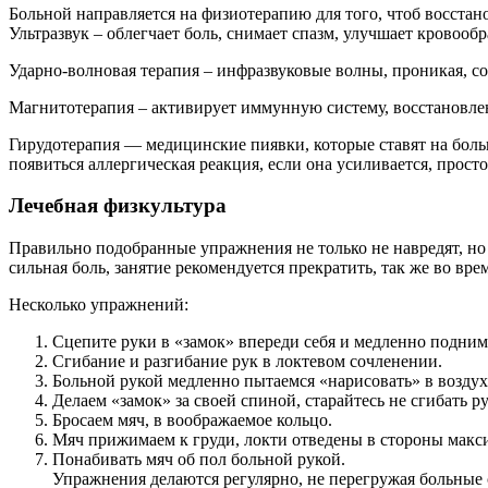
Больной направляется на физиотерапию для того, чтоб восста
Ультразвук – облегчает боль, снимает спазм, улучшает кровооб
Ударно-волновая терапия – инфразвуковые волны, проникая, с
Магнитотерапия – активирует иммунную систему, восстановле
Гирудотерапия — медицинские пиявки, которые ставят на боль
появиться аллергическая реакция, если она усиливается, просто
Лечебная физкультура
Правильно подобранные упражнения не только не навредят, но 
сильная боль, занятие рекомендуется прекратить, так же во вре
Несколько упражнений:
Сцепите руки в «замок» впереди себя и медленно подним
Сгибание и разгибание рук в локтевом сочленении.
Больной рукой медленно пытаемся «нарисовать» в воздухе
Делаем «замок» за своей спиной, старайтесь не сгибать р
Бросаем мяч, в воображаемое кольцо.
Мяч прижимаем к груди, локти отведены в стороны максим
Понабивать мяч об пол больной рукой.
Упражнения делаются регулярно, не перегружая больные 