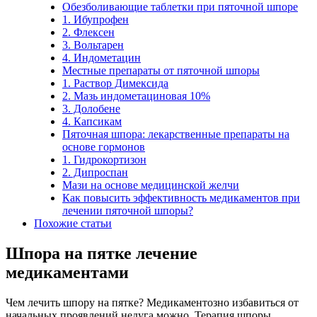
Обезболивающие таблетки при пяточной шпоре
1. Ибупpoфeн
2. Флексен
3. Вольтарен
4. Индометацин
Местные препараты от пяточной шпоры
1. Раствор Димексида
2. Мазь индометациновая 10%
3. Долобене
4. Капсикам
Пяточная шпора: лекарственные препараты на
основе гормонов
1. Гидрокортизон
2. Дипроспан
Мази на основе медицинской желчи
Как повысить эффективность медикаментов при
лечении пяточной шпоры?
Похожие статьи
Шпора на пятке лечение
медикаментами
Чем лечить шпору на пятке? Медикаментозно избавиться от
начальных проявлений недуга можно. Терапия шпоры