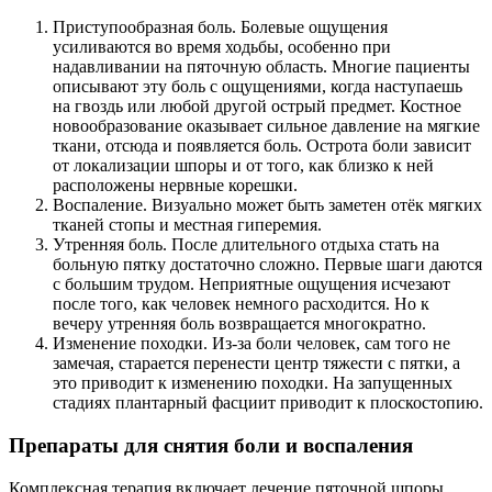
Приступообразная боль. Болевые ощущения
усиливаются во время ходьбы, особенно при
надавливании на пяточную область. Многие пациенты
описывают эту боль с ощущениями, когда наступаешь
на гвоздь или любой другой острый предмет. Костное
новообразование оказывает сильное давление на мягкие
ткани, отсюда и появляется боль. Острота боли зависит
от локализации шпоры и от того, как близко к ней
расположены нервные корешки.
Воспаление. Визуально может быть заметен отёк мягких
тканей стопы и местная гиперемия.
Утренняя боль. После длительного отдыха стать на
больную пятку достаточно сложно. Первые шаги даются
с большим трудом. Неприятные ощущения исчезают
после того, как человек немного расходится. Но к
вечеру утренняя боль возвращается многократно.
Изменение походки. Из-за боли человек, сам того не
замечая, старается перенести центр тяжести с пятки, а
это приводит к изменению походки. На запущенных
стадиях плантарный фасциит приводит к плоскостопию.
Препараты для снятия боли и воспаления
Комплексная терапия включает лечение пяточной шпоры