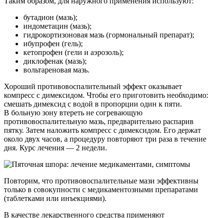
Таким образом, для наружного применения используют:
бутадион (мазь);
индометацин (мазь);
гидрокортизоновая мазь (гормональный препарат);
ибупрофен (гель);
кетопрофен (гели и аэрозоль);
диклофенак (мазь);
вольтареновая мазь.
Хороший противовоспалительный эффект оказывает
компресс с димексидом. Чтобы его приготовить необходимо:
смешать димексид с водой в пропорции один к пяти.
В больную зону втереть не согревающую
противовоспалительную мазь, предварительно распарив
пятку. Затем наложить компресс с димексидом. Его держат
около двух часов, а процедуру повторяют три раза в течение
дня. Курс лечения — 2 недели.
Повторим, что противовоспалительные мази эффективны
только в совокупности с медикаментозными препаратами
(таблетками или инъекциями).
В качестве лекарственного средства применяют