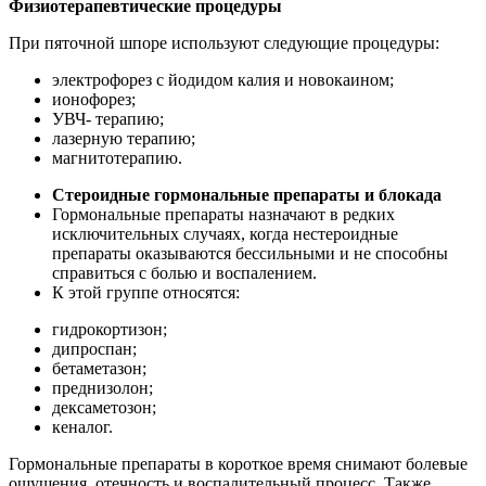
Физиотерапевтические процедуры
При пяточной шпоре используют следующие процедуры:
электрофорез с йодидом калия и новокаином;
ионофорез;
УВЧ- терапию;
лазерную терапию;
магнитотерапию.
Стероидные гормональные препараты и блокада
Гормональные препараты назначают в редких
исключительных случаях, когда нестероидные
препараты оказываются бессильными и не способны
справиться с болью и воспалением.
К этой группе относятся:
гидрокортизон;
дипроспан;
бетаметазон;
преднизолон;
дексаметозон;
кеналог.
Гормональные препараты в короткое время снимают болевые
ощущения, отечность и воспалительный процесс. Также