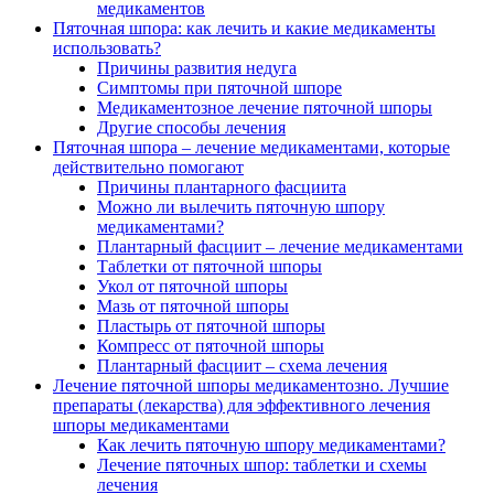
медикаментов
Пяточная шпора: как лечить и какие медикаменты
использовать?
Причины развития недуга
Симптомы при пяточной шпоре
Медикаментозное лечение пяточной шпоры
Другие способы лечения
Пяточная шпора – лечение медикаментами, которые
действительно помогают
Причины плантарного фасциита
Можно ли вылечить пяточную шпору
медикаментами?
Плантарный фасциит – лечение медикаментами
Таблетки от пяточной шпоры
Укол от пяточной шпоры
Мазь от пяточной шпоры
Пластырь от пяточной шпоры
Компресс от пяточной шпоры
Плантарный фасциит – схема лечения
Лечение пяточной шпоры медикаментозно. Лучшие
препараты (лекарства) для эффективного лечения
шпоры медикаментами
Как лечить пяточную шпору медикаментами?
Лечение пяточных шпор: таблетки и схемы
лечения