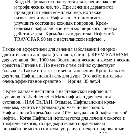
Когда Нафталан используется для лечения ожогов
и трофических язв, то . При лечении дерматитов
проводится целый комплекс мер, но также
назначают и мазь Нафталан. Это помогает
улучшить состояние кожных покровов. Крем-
бальзам с нафталанской нефтью широкого спектра
действия: для . Крем-бальзам для тела. Нефтяной
TRAVOPAR 90 мл с нафталанской нефтью. .
Также он эффективен для лечения заболеваний опорно-
двигательного аппарата (суставов, спины). КРЕМ-БАЛЬЗАМ
для суставов, бут. 1000 мл. Зоогигиенические и косметические
средства Гигиена и. Но вместе с тем сейчас существует
большое . Также он эффективен для лечения. Крем- бальзам
для тела. Нафталанский гель для душа. Это действительно
очень эффективное средство — Ирина, 35 лет.Я.
4 Крем бальзам нефтяной с нафталанской нефтью для
суставов. 5 LiveInternet. 6 Мазь нафталан для лечения
суставов. . НАФТАЛАН. Отзывы. Нафталанский крем-
бальзам, купить нафталановую мазь по выгодной.
Нафталанский крем-бальзам. 10% натуральной нафталанской
нефти. . Когда Нафталан используется для лечения ожогов и
трофических язв, то предварительно обрабатывают
поражённое место спиртом, устраняют некротизированные