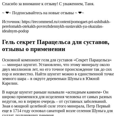
Спасибо за внимание к отзыву! С уважением, Таня.
~ ❤~ Подписывайтесь на новые отзывы ~ ❤~
Источник:
https://irecommend.ru/content/pomogaet-pri-ushibakh-
perelomakh-otekakh-povrezhdennykh-sustavakh-ya-okazalas-
idealnym-podop
Гель секрет Парацельса для суставов,
отзывы о применении
Основной компонент геля для суставов «Секрет Парацельса»
— минерал шунгит. Установлено, что этому минералу около
двух миллионов лет, но его точное происхождение так до сих
пор и неизвестно. Найти шунгит можно в единственной точке
земного шара – в округе деревеньки Шуньга в Южной
Карелии.
В народе шунгит раньше называли «аспидным камнем» Он
широко применялся для исцеления человека от самых разных
недугов, но в первую очередь – от суставных заболеваний.
Зная о мощной целебной силе этого минерала, Петр Первый
еще в 1714 году основал санаторий возле селения Шуньга для
солдат, получивших ранения.