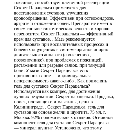
токсинов, способствует клеточной регенерации.
Секрет Парацельса применяется для
восстановления суставов, улучшения
кровообращения. Эффективен при остеохондрозе,
артрите и отложении солей. Препарат не имеет в
своем составе синтетических веществ и хорошо
переносится. Секрет Парацельса — эффективный
крем для суставов. . Мазь рекомендуется
использовать при воспалительных процессах и
болевых ощущениях в системе органов опорно–
двигательного аппарата (сочленениях,
позвоночнике), при проблемах с поясницей,
растяжении или разрыве связок, при тянущей
боли. У мази Секрет Парацельса есть
противопоказание — индивидуальная
непереносимость какого-либо . Как применять
гель для суставов Секрет Парацельса?
Используется как компрес, для достижения
лучших результатов. Секрет парацельса. Продажа,
поиск, поставщики и магазины, цены в
Калининграде. . Секрет Парацельса, гель для
суставов на основе желчи и шунгита, 75 мл. г.
Москва. 92% положительных отзывов. Основной
компонент геля для суставов Секрет Парацельса
— минерал шунгит. Установлено, что этому