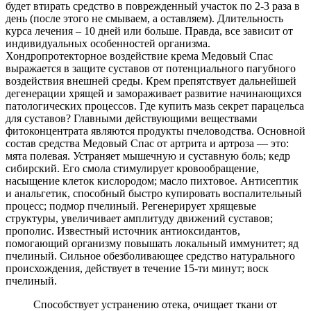
будет втирать средство в поврежденный участок по 2-3 раза в
день (после этого не смываем, а оставляем). Длительность
курса лечения – 10 дней или больше. Правда, все зависит от
индивидуальных особенностей организма.
Хондропротекторное воздействие крема Медовый Спас
выражается в защите суставов от потенциального пагубного
воздействия внешней среды. Крем препятствует дальнейшей
дегенерации хрящей и замораживает развитие начинающихся
патологических процессов. Где купить мазь секрет парацельса
для суставов? Главными действующими веществами
фитоконцентрата являются продукты пчеловодства. Основной
состав средства Медовый Спас от артрита и артроза — это:
мята полевая. Устраняет мышечную и суставную боль; кедр
сибирский. Его смола стимулирует кровообращение,
насыщение клеток кислородом; масло пихтовое. Антисептик
и анальгетик, способный быстро купировать воспалительный
процесс; подмор пчелиный. Регенерирует хрящевые
структуры, увеличивает амплитуду движений суставов;
прополис. Известный источник антиоксидантов,
помогающий организму повышать локальный иммунитет; яд
пчелиный. Сильное обезболивающее средство натурального
происхождения, действует в течение 15-ти минут; воск
пчелиный.
Способствует устранению отека, очищает ткани от