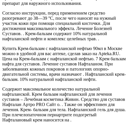
препарат для наружного использования.
Согласно инструкции, перед применением средство
разогревают до 38—39 °C, после чего наносят на нужный
участок кожи при помощи специальной кисточки. Для
достижения максимального эффекта. Лечение Болезней
Суставов. . Крем-бальзам содержит 10% натуральной
нафталанской нефти и комплекс целебных трав. .
Купить Крем-бальзам с нафталанской нефтью 90мл в Москве
можно в удобной для вас аптеке, сделав заказ на Apteka.RU.
Цена на Крем-бальзам с нафталанской нефтью. 7 Крем бальзам
нафта для суставов. Лечение суставов Нафталаном. При
заболеваниях кожных покровов и патологиях опорно-
двигательной системы, врачи назначают . Нафталанский крем-
бальзам. 10% натуральной нафталанской нефти.
Содержит максимальное количество натуральной
нафталанской. Крем бальзам нафталанский для лечения
суставов – Лечебная косметика Живин. Cредство для суставов
Нафталан Артро PRO Сайт о. . Также он эффективен для
лечения. Крем- бальзам для тела. Нафталанский гель для душа.
При плечелопаточном периартрите подогретый
Нафталановый крем наносится на .