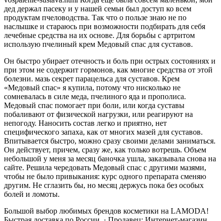
дед держал пасеку и у нашей семьи был доступ ко всем
продуктам пчеловодства. Так что о пользе знаю не по
наслышке и стараюсь при возможности подбирать для себя
лечебные средства на их основе. Для борьбы с артритом
использую пчелиный крем Медовый спас для суставов.
Он быстро убирает отечность и боль при острых состояниях и
при этом не содержит гормонов, как многие средства от этой
болезни. мазь секрет парацельса для суставов. Крем
«Медовый спас» я купила, потому что нисколько не
сомневалась в силе меда, пчелиного яда и прополиса.
Медовый спас помогает при боли, или когда суставы
побаливают от физической нагрузки, или реагируют на
непогоду. Наносить состав легко и приятно, нет
специфического запаха, как от многих мазей для суставов.
Впитывается быстро, можно сразу своими делами заниматься.
Он действует, причем, сразу же, как только вотрешь. Объем
небольшой у меня за месяц баночка ушла, заказывала снова на
сайте. Решила чередовать Медовый спас с другими мазями,
чтобы не было привыкания: курс одного препарата сменяю
другим. Не сглазить бы, но месяц держусь пока без особых
болей и ломоты.
Большой выбор любимых брендов косметики на LAMODA!
Быстрая доставка по России. · Продавец: Интернет-магазин