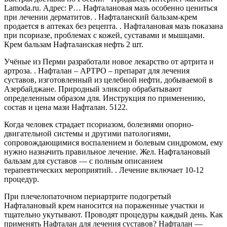
Lamoda.ru. Адрес: Р… Нафталановая мазь особенно цениться
при лечении дерматитов. . Нафталанский бальзам-крем
продается в аптеках без рецепта. . Нафталановая мазь показана
при псориазе, проблемах с кожей, суставами и мышцами.
Крем бальзам Нафталанская нефть 2 шт.
Учёные из Перми разработали новое лекарство от артрита и
артроза. . Нафталан – АРТРО – препарат для лечения
суставов, изготовленный из целебной нефти, добываемой в
Азербайджане. Природный эликсир обрабатывают
определенным образом для. Инструкция по применению,
состав и цена мази Нафталан. 5122.
Когда человек страдает псориазом, болезнями опорно-
двигательной системы и другими патологиями,
сопровождающимися воспалением и болевым синдромом, ему
нужно назначить правильное лечение. Жел. Нафталановый
бальзам для суставов — с полным описанием
терапевтических мероприятий. . Лечение включает 10-12
процедур.
При плечелопаточном периартрите подогретый
Нафталановый крем наносится на пораженные участки и
тщательно укутывают. Проводят процедуры каждый день. Как
применять Нафталан для лечения суставов? Нафталан —