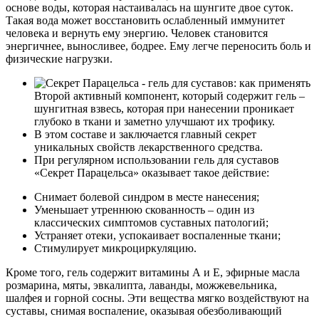
основе воды, которая настаивалась на шунгите двое суток.
Такая вода может восстановить ослабленный иммунитет
человека и вернуть ему энергию. Человек становится
энергичнее, выносливее, бодрее. Ему легче переносить боль и
физические нагрузки.
Второй активный компонент, который содержит гель –
шунгитная взвесь, которая при нанесении проникает
глубоко в ткани и заметно улучшают их трофику.
В этом составе и заключается главный секрет
уникальных свойств лекарственного средства.
При регулярном использовании гель для суставов
«Секрет Парацельса» оказывает такое действие:
Снимает болевой синдром в месте нанесения;
Уменьшает утреннюю скованность – один из
классических симптомов суставных патологий;
Устраняет отеки, успокаивает воспаленные ткани;
Стимулирует микроциркуляцию.
Кроме того, гель содержит витамины А и Е, эфирные масла
розмарина, мяты, эвкалипта, лаванды, можжевельника,
шалфея и горной сосны. Эти вещества мягко воздействуют на
суставы, снимая воспаление, оказывая обезболивающий