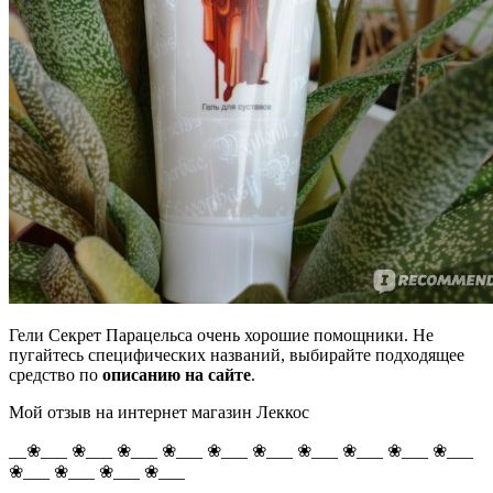
Гели Секрет Парацельса очень хорошие помощники. Не
пугайтесь специфических названий, выбирайте подходящее
средство по
описанию на сайте
.
Мой отзыв на интернет магазин Леккос
__❀___ ❀___ ❀___ ❀___ ❀___ ❀___ ❀___ ❀___ ❀___ ❀___
❀___ ❀___ ❀___ ❀___