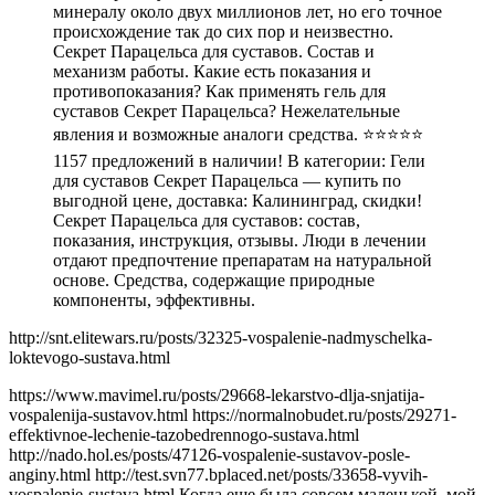
минералу около двух миллионов лет, но его точное
происхождение так до сих пор и неизвестно.
Секрет Парацельса для суставов. Состав и
механизм работы. Какие есть показания и
противопоказания? Как применять гель для
суставов Секрет Парацельса? Нежелательные
явления и возможные аналоги средства. ⭐⭐⭐⭐⭐
1157 предложений в наличии! В категории: Гели
для суставов Секрет Парацельса — купить по
выгодной цене, доставка: Калининград, скидки!
Секрет Парацельса для суставов: состав,
показания, инструкция, отзывы. Люди в лечении
отдают предпочтение препаратам на натуральной
основе. Средства, содержащие природные
компоненты, эффективны.
http://snt.elitewars.ru/posts/32325-vospalenie-nadmyschelka-
loktevogo-sustava.html
https://www.mavimel.ru/posts/29668-lekarstvo-dlja-snjatija-
vospalenija-sustavov.html https://normalnobudet.ru/posts/29271-
effektivnoe-lechenie-tazobedrennogo-sustava.html
http://nado.hol.es/posts/47126-vospalenie-sustavov-posle-
anginy.html http://test.svn77.bplaced.net/posts/33658-vyvih-
vospalenie-sustava.html Когда еще была совсем маленькой, мой