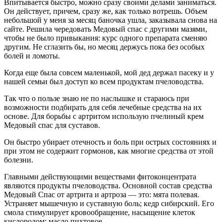
Впитывается быстро, можно сразу своими делами заниматься.
Он действует, причем, сразу же, как только вотрешь. Объем
небольшой у меня за месяц баночка ушла, заказывала снова на
сайте. Решила чередовать Медовый спас с другими мазями,
чтобы не было привыкания: курс одного препарата сменяю
другим. Не сглазить бы, но месяц держусь пока без особых
болей и ломоты.
Когда еще была совсем маленькой, мой дед держал пасеку и у
нашей семьи был доступ ко всем продуктам пчеловодства.
Так что о пользе знаю не по наслышке и стараюсь при
возможности подбирать для себя лечебные средства на их
основе. Для борьбы с артритом использую пчелиный крем
Медовый спас для суставов.
Он быстро убирает отечность и боль при острых состояниях и
при этом не содержит гормонов, как многие средства от этой
болезни.
Главными действующими веществами фитоконцентрата
являются продукты пчеловодства. Основной состав средства
Медовый Спас от артрита и артроза — это: мята полевая.
Устраняет мышечную и суставную боль; кедр сибирский. Его
смола стимулирует кровообращение, насыщение клеток
кислородом; масло пихтовое.