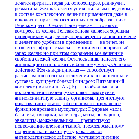
лечатся артриты, подагра, остеохондроз, радикулит,
ревматизм. Желчь является универсальным средством, а
в составе комплексного лечения применяется даже в
онкологии, при злокачественных новообразованиях.
Гель-компресс «Секрет Парацельса» — готовый
компресс из желчи. Гелевая основа является хорошим
проводником для действующих веществ, и при этом еще
и делает его удобным в применении — не течет, не
пачкается; эфирные масла — маскируют неприятный
запах желчи; но при этом сохранены все лечебные
свойства свежей желчи. Осталось лишь нанести его
аппликацию и приложить к больному месту. Основное
действие: Желчь медицинская — способствует
рассасыванию солевых отлoжений в позвоночнике и
суставах, купирует болевой синдром; Витаминный
комплекс ( витамины А,Д,Е) — необходимы для
востановления тканей; укрепляют иммуную и
антиоксидантную защиту организма, препятствуют
образованию тромбов, обеспечивают нормальное
функционирование мускулатуры; Эфирные масла
базилика, гвоздики, кориандра, мяты, розмарина,
эвкалипта, можжевельника — препятствуют
повреждению клеток и тканей, преждевременному
старению тканевых структур; оказывают
антиподагрическое действие, улучшают питание