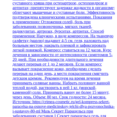
суставного хряща при остеоартрозе, остеохондрозе и
артритах; препятствуют задержке жидкости в организме;
облегчают мышечные и суставные боли. Эффективность
подтверждена клиническими испытаниями. Показания
к применению: Отложения солей, боль при
заболеваниях позвоночника, мягких тканей,
радикулитах, артрозах, бурситах, артритах. Способ
применения: Наружно, в виде компрессов. На тканевую
салфетку (марлю) выдавит 4-5 см. геля, наложить над
больным местом, накрыть пленкой и зафиксировать
легкой повязкой. Компресс ставиться на 12 часов. Курс
лечения в зависимости от интенсивности симптомов 5-
20 дней. При необходимости длительного лечения
делают перерыв от 1 до 2 месяцев. Если компресс
вызывает покраснение кожи, необходимо сделать
перерыв на один день, а место покраснения смягчить
детским кремом. Рекомендуем на время лечения
принимать соляные ванны. Набрать половину ванной
теплой водой, растворить в ней 1 кг. (морской,
каменной) соли. Принимать ванну не более 15 минут,
через день. ​Объем: 80 мл. Срок годности: 24 месяца.
Источник: https://crimea-cosmetic.ru/gel-kompress-sekret-
paracelsa-na-osnove-medicinskoy-jelchi-dlya-pozvonochnika-
i-sustavov-80-ml Мазь Секрет Парацельса при
заболеваниях суставов || Секрет парацельса гель для