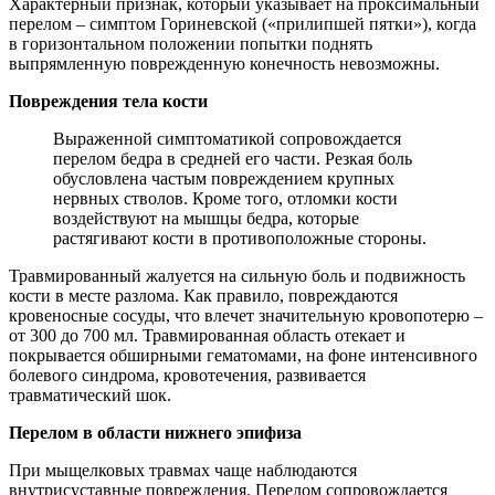
Характерный признак, который указывает на проксимальный
перелом – симптом Гориневской («прилипшей пятки»), когда
в горизонтальном положении попытки поднять
выпрямленную поврежденную конечность невозможны.
Повреждения тела кости
Выраженной симптоматикой сопровождается
перелом бедра в средней его части. Резкая боль
обусловлена частым повреждением крупных
нервных стволов. Кроме того, отломки кости
воздействуют на мышцы бедра, которые
растягивают кости в противоположные стороны.
Травмированный жалуется на сильную боль и подвижность
кости в месте разлома. Как правило, повреждаются
кровеносные сосуды, что влечет значительную кровопотерю –
от 300 до 700 мл. Травмированная область отекает и
покрывается обширными гематомами, на фоне интенсивного
болевого синдрома, кровотечения, развивается
травматический шок.
Перелом в области нижнего эпифиза
При мыщелковых травмах чаще наблюдаются
внутрисуставные повреждения. Перелом сопровождается