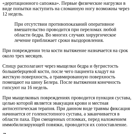
«деротационного сапожка». Первые физические нагрузки в
виде попытки наступить на сломанную ногу возможны через
12 недель.
При отсутствии противопоказаний оперативное
вмешательство проводится при переломах любой
области бедра. Во многих случаях хирургическое
лечение приближает сроки выздоровления.
При повреждении тела кости вытяжение назначается на срок
около трех месяцев.
Спицу располагают через мыщелки бедра и бугристость
большеберцевой кости, после чего пациента кладут на
жесткую поверхность, а травмированную поверхность
помещают на шину Белера. После вытяжения конечность
гипсуют на 16 недель.
При мыщелковых повреждениях проводится пункция сустава,
целью которой является эвакуация крови и местная
антисептическая терапия. При данном виде травмы фиксация
начинается от голеностопного сустава, а заканчивается в
области паха. При смещенных отломках, перед наложением
иммобилизирующей повязки, проводится их сопоставление.