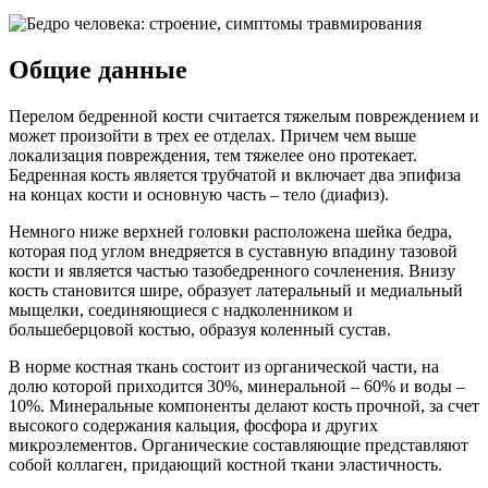
Общие данные
Перелом бедренной кости считается тяжелым повреждением и
может произойти в трех ее отделах. Причем чем выше
локализация повреждения, тем тяжелее оно протекает.
Бедренная кость является трубчатой и включает два эпифиза
на концах кости и основную часть – тело (диафиз).
Немного ниже верхней головки расположена шейка бедра,
которая под углом внедряется в суставную впадину тазовой
кости и является частью тазобедренного сочленения. Внизу
кость становится шире, образует латеральный и медиальный
мыщелки, соединяющиеся с надколенником и
большеберцовой костью, образуя коленный сустав.
В норме костная ткань состоит из органической части, на
долю которой приходится 30%, минеральной – 60% и воды –
10%. Минеральные компоненты делают кость прочной, за счет
высокого содержания кальция, фосфора и других
микроэлементов. Органические составляющие представляют
собой коллаген, придающий костной ткани эластичность.