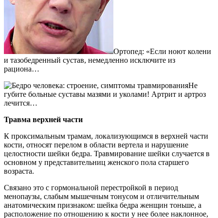
Ортопед: «Если ноют колени
и тазобедренный сустав, немедленно исключите из
рациона…
Не
губите больные суставы мазями и уколами! Артрит и артроз
лечится…
Травма верхней части
К проксимальным трамам, локализующимся в верхней части
кости, относят перелом в области вертела и нарушение
целостности шейки бедра. Травмирование шейки случается в
основном у представительниц женского пола старшего
возраста.
Связано это с гормональной перестройкой в период
менопаузы, слабым мышечным тонусом и отличительным
анатомическим признаком: шейка бедра женщин тоньше, а
расположение по отношению к кости у нее более наклонное,