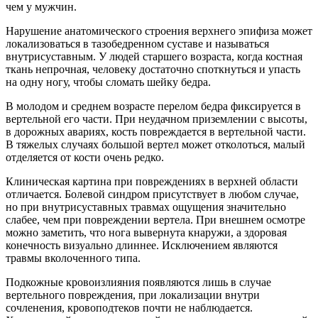
чем у мужчин.
Нарушение анатомического строения верхнего эпифиза может
локализоваться в тазобедренном суставе и называться
внутрисуставным. У людей старшего возраста, когда костная
ткань непрочная, человеку достаточно споткнуться и упасть
на одну ногу, чтобы сломать шейку бедра.
В молодом и среднем возрасте перелом бедра фиксируется в
вертельной его части. При неудачном приземлении с высоты,
в дорожных авариях, кость повреждается в вертельной части.
В тяжелых случаях большой вертел может отколоться, малый
отделяется от кости очень редко.
Клиническая картина при повреждениях в верхней области
отличается. Болевой синдром присутствует в любом случае,
но при внутрисуставных травмах ощущения значительно
слабее, чем при повреждении вертела. При внешнем осмотре
можно заметить, что нога вывернута кнаружи, а здоровая
конечность визуально длиннее. Исключением являются
травмы вколоченного типа.
Подкожные кровоизлияния появляются лишь в случае
вертельного повреждения, при локализации внутри
сочленения, кровоподтеков почти не наблюдается.