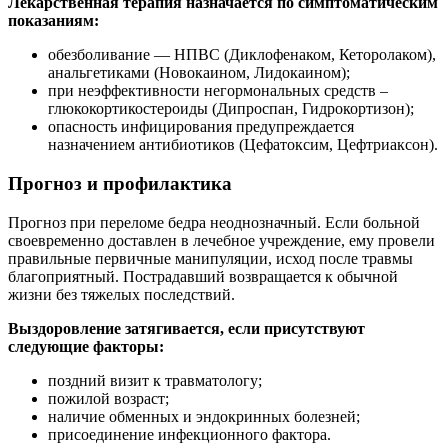
Лекарственная терапия назначается по симптоматическим
показаниям:
обезболивание — НПВС (Диклофенаком, Кеторолаком),
анальгетиками (Новокаином, Лидокаином);
при неэффективности негормональных средств –
глюкокортикостероиды (Дипроспан, Гидрокортизон);
опасность инфицирования предупреждается
назначением антибиотиков (Цефатоксим, Цефтриаксон).
Прогноз и профилактика
Прогноз при переломе бедра неоднозначный. Если больной
своевременно доставлен в лечебное учреждение, ему провели
правильные первичные манипуляции, исход после травмы
благоприятный. Пострадавший возвращается к обычной
жизни без тяжелых последствий.
Выздоровление затягивается, если присутствуют
следующие факторы:
поздний визит к травматологу;
пожилой возраст;
наличие обменных и эндокринных болезней;
присоединение инфекционного фактора.