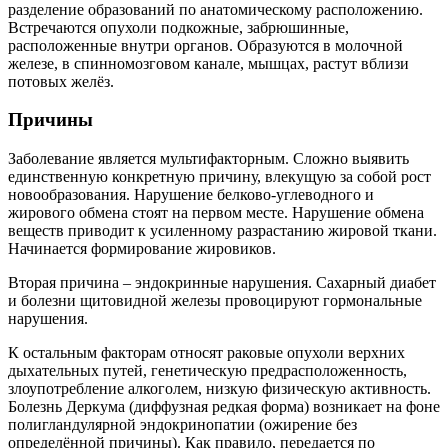
разделение образований по анатомическому расположению.
Встречаются опухоли подкожные, забрюшинные,
расположенные внутри органов. Образуются в молочной
железе, в спинномозговом канале, мышцах, растут вблизи
потовых желёз.
Причины
Заболевание является мультифакторным. Сложно выявить
единственную конкретную причину, влекущую за собой рост
новообразования. Нарушение белково-углеводного и
жирового обмена стоят на первом месте. Нарушение обмена
веществ приводит к усиленному разрастанию жировой ткани.
Начинается формирование жировиков.
Вторая причина – эндокринные нарушения. Сахарный диабет
и болезни щитовидной железы провоцируют гормональные
нарушения.
К остальным факторам относят раковые опухоли верхних
дыхательных путей, генетическую предрасположенность,
злоупотребление алкоголем, низкую физическую активность.
Болезнь Деркума (диффузная редкая форма) возникает на фоне
полигландулярной эндокринопатии (ожирение без
определённой причины). Как правило, передается по