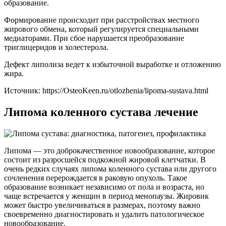
образование.
Формирование происходит при расстройствах местного
жирового обмена, который регулируется специальными
медиаторами. При сбое нарушается преобразование
триглицеридов и холестерола.
Дефект липолиза ведет к избыточной выработке и отложению
жира.
Источник:
https://OsteoKeen.ru/otlozhenia/lipoma-sustava.html
Липома коленного сустава лечение
Липома — это доброкачественное новообразование, которое
состоит из разросшейся подкожной жировой клетчатки. В
очень редких случаях липома коленного сустава или другого
сочленения перерождается в раковую опухоль. Такое
образование возникает независимо от пола и возраста, но
чаще встречается у женщин в период менопаузы. Жировик
может быстро увеличиваться в размерах, поэтому важно
своевременно диагностировать и удалить патологическое
новообразование.