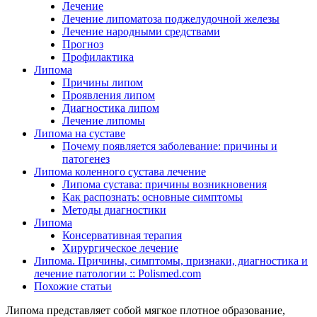
Лечение
Лечение липоматоза поджелудочной железы
Лечение народными средствами
Прогноз
Профилактика
Липома
Причины липом
Проявления липом
Диагностика липом
Лечение липомы
Липома на суставе
Почему появляется заболевание: причины и
патогенез
Липома коленного сустава лечение
Липома сустава: причины возникновения
Как распознать: основные симптомы
Методы диагностики
Липома
Консервативная терапия
Хирургическое лечение
Липома. Причины, симптомы, признаки, диагностика и
лечение патологии :: Polismed.com
Похожие статьи
Липома представляет собой мягкое плотное образование,