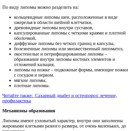
По виду липомы можно разделить на:
кольцевидные липомы шеи, расположенные в виде
ожерелья в области шейной клетчатки,
древовидные липомы внутри суставов,
капсулированные липомы с четкими краями и плотной
оболочкой,
диффузные липомы без четких границ и капсулы,
болезненные липомы или множественный липоматоз,
окостенелые и петрифицированные липомы –
образование внутри липомы костных элементов и
отложений кальция,
липомы на ножке – подкожные формы, имеющие ножки
с сосудом и нервом.
мягкие липомы,
плотные липомы.
Читайте также:
Сахарный диабет и остеопороз: лечение,
профилактика
Механизмы образования
Липомы имеют узловатый характер, внутри они заполнены
жировыми клетками разного размера, от очень маленьких, до