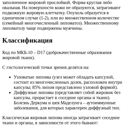
заполненное жировой прослойкой. Форма круглая либо
овальная. На поверхности кожи не образуются, затрагивают
подкожную жировую клетчатку. Опухоль образуется в
единичном случае (1-2), или во множественном количестве
(семейный многочисленный липоматоз). Множественному
липоматозу чаще подвержены мужчины.
Классификация
Код по МКБ-10 – D17 (доброкачественные образования
жировой ткани).
С гистологической точки зрения делятся на:
Узловатые липомы (узел может обладать капсулой,
состоит из многочисленных долек, расположен внутри
капсулы; 85% липом представлено узловой формой).
Диффузные липомы (представляет собой жировик без
капсулы, прорастает в соседние органы и ткани).
Болезнь Деркума и шея Маделунга – аутоиммунные
заболевания, для которых характерен диффузный тип.
Классическая жировая липома иногда затрагивает соседние
ткани и органы, в зависимости от этого бывают: