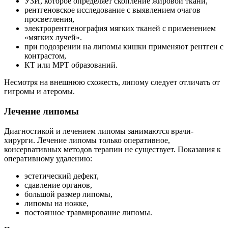
УЗИ, которое определяет скопление жировой ткани,
рентгеновское исследование с выявлением очагов
просветления,
электрорентгенография мягких тканей с применением
«мягких лучей».
при подозрении на липомы кишки применяют рентген с
контрастом,
КТ или МРТ образований.
Несмотря на внешнюю схожесть, липому следует отличать от
гигромы и атеромы.
Лечение липомы
Диагностикой и лечением липомы занимаются врачи-
хирурги. Лечение липомы только оперативное,
консервативных методов терапии не существует. Показания к
оперативному удалению:
эстетический дефект,
сдавление органов,
большой размер липомы,
липомы на ножке,
постоянное травмирование липомы.