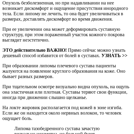
Опухоль безболезненная, но при надавливании на нее
возникает дискомфорт и ощущение присутствия инородного
тела. Если липому не лечить, то она будет увеличиваться в
размерах, доставлять дискомфорт во время движения.
При ее увеличении она может деформировать суставную
структуру, при этом пораженный участок кожного покрова
выглядит неэстетично.
ЭТО действительно ВАЖНО!
Прямо сейчас можно узнать
дешевый способ избавится от болей в суставах.
УЗНАТЬ >>
При образовании липомы плечевого сустава пациенты
жалуются на появление круглого образования на коже. Оно
бывает разных размеров.
При тщательном осмотре визуально видна опухоль, на ощупь
она эластичная или плотная. Суставы теряют свои функции,
иногда при движении слышно щелканье.
На локте жировик располагается под кожей в зоне изгиба.
Если же он находится около нервных волокон, то человек
ощущает боль.
Липома тазобедренного сустава зачастую
визуально незаметна, но больной будет