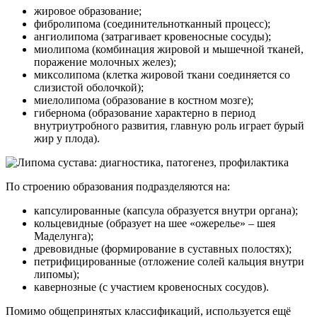
жировое образование;
фибролипома (соединительнотканный процесс);
ангиолипома (затрагивает кровеносные сосуды);
миолипома (комбинация жировой и мышечной тканей,
поражение молочных желез);
миксолипома (клетка жировой ткани соединяется со
слизистой оболочкой);
миелолипома (образование в костном мозге);
гибернома (образование характерно в период
внутриутробного развития, главную роль играет бурый
жир у плода).
По строению образования подразделяются на:
капсулированные (капсула образуется внутри органа);
кольцевидные (образует на шее «ожерелье» – шея
Маделунга);
древовидные (формирование в суставных полостях);
петрифицированные (отложение солей кальция внутри
липомы);
кавернозные (с участием кровеносных сосудов).
Помимо общепринятых классификаций, используется ещё