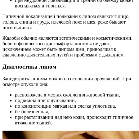
при неудобной локализации и трении об одежду может
воспаляться и гноиться.
Типичной локализацией подкожных липом являются лицо,
голова, спина и грудь, плечевой пояс и шея, реже бывают
ноги и живот.
Жалобы обычно являются эстетическими и косметическими,
боли и физического дискомфорта липомы не дают,
исключением может быть липома шеи, приводящая к
сдавлению дыхательных путей и проблемам с дыханием.
Диагностика липом
Заподозрить липомы можно на основании проявлений. При
осмотре опухоли она:
расположена в местах скопления жировой ткани,
подвижна при ощупывании,
по консистенции мягкая или слегка уплотнена,
безболезненная,
при растягивании над нею кожи, происходит типичное
втяжение тканей.