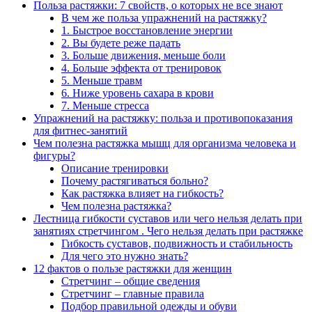
Польза растяжки: 7 свойств, о которых не все знают
В чем же польза упражнений на растяжку?
1. Быстрое восстановление энергии
2. Вы будете реже падать
3. Больше движения, меньше боли
4. Больше эффекта от тренировок
5. Меньше травм
6. Ниже уровень сахара в крови
7. Меньше стресса
Упражнений на растяжку: польза и противопоказания
для фитнес-занятий
Чем полезна растяжка мышц для организма человека и
фигуры?
Описание тренировки
Почему растягиваться больно?
Как растяжка влияет на гибкость?
Чем полезна растяжка?
Лестница гибкости суставов или чего нельзя делать при
занятиях стретчингом . Чего нельзя делать при растяжке
Гибкость суставов, подвижность и стабильность
Для чего это нужно знать?
12 фактов о пользе растяжки для женщин
Стретчинг – общие сведения
Стретчинг – главные правила
Подбор правильной одежды и обуви