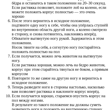
бёдра и останьтесь в таком положении на 20–30 секунд.
Если растяжка позволяет, положите лоб на колени, если
можете положить корпус полностью — это очень
хорошо
После этого вернитесь в исходное положение,
подтяните одну ногу к себе, чтобы она упёрлась ступнёй
во внутреннюю область другой ноги, а колено смотрело
в сторону, и снова потянитесь, наклоняясь вперёд.
Обхватите вытянутую ногу рукой. Задержитесь в этом
положении.
Носок тяните на себя, а согнутую ногу постарайтесь
положить полностью на пол
Если получается, можно лечь животом на вытянутую
ногу.
Если растяжка хорошая, можно лечь на бедро животом,
корпус при этом старайтесь тянуться не боком, а прямым
корпусом
Повторите то же самое на другую ногу и вернитесь в
исходное положение.
Теперь разведите ноги в стороны настолько, насколько
вам позволяет растяжка и наклоните корпус вперёд.
Если получается хорошо, стараемся опустить корпус на
пол между ногами.
В результате из такого положение вы должны суметь
развернуть ноги и положить на внутреннюю сторону