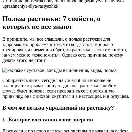
Источник:
https://rulebody.ru/trenirovki/nogi/samye-effektivnye-
uprazhneniya-dlya-rastyazhki/
Польза растяжки: 7 свойств, о
которых не все знают
В принципе, мы все слышали, о пользе растяжки для
здоровья. Но проблема в том, что когда стоит вопрос о
тренировке, а времени в обрез, то растяжка — это именно то,
на чем можно «сэкономить». Однако есть причины, почему
делать этого не стоит.
Собираетесь ли вы сегодня на CrossFit или вообще не
планируете отрывать попу от дивана, растяжка в любом
случае будет полезна; если превратить ее в постоянную
привычку, она с лихвой окупится и в настоящем, и в будущем.
В чем же польза упражнений на растяжку?
1. Быстрое восстановление энергии
Даже если к полудню вас уже основательно выжали на работе,