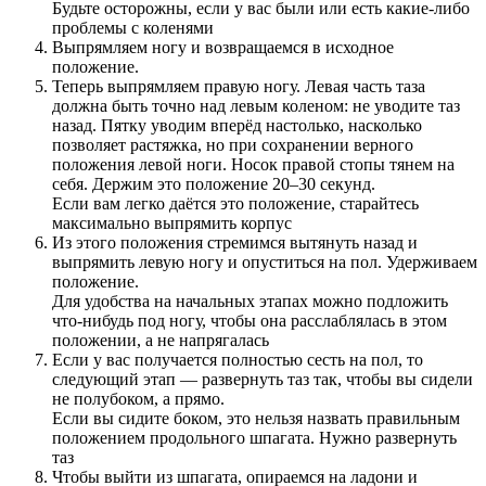
Будьте осторожны, если у вас были или есть какие-либо
проблемы с коленями
Выпрямляем ногу и возвращаемся в исходное
положение.
Теперь выпрямляем правую ногу. Левая часть таза
должна быть точно над левым коленом: не уводите таз
назад. Пятку уводим вперёд настолько, насколько
позволяет растяжка, но при сохранении верного
положения левой ноги. Носок правой стопы тянем на
себя. Держим это положение 20–30 секунд.
Если вам легко даётся это положение, старайтесь
максимально выпрямить корпус
Из этого положения стремимся вытянуть назад и
выпрямить левую ногу и опуститься на пол. Удерживаем
положение.
Для удобства на начальных этапах можно подложить
что-нибудь под ногу, чтобы она расслаблялась в этом
положении, а не напрягалась
Если у вас получается полностью сесть на пол, то
следующий этап — развернуть таз так, чтобы вы сидели
не полубоком, а прямо.
Если вы сидите боком, это нельзя назвать правильным
положением продольного шпагата. Нужно развернуть
таз
Чтобы выйти из шпагата, опираемся на ладони и