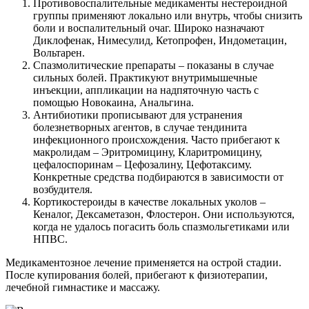
Противовоспалительные медикаменты нестероидной
группы применяют локально или внутрь, чтобы снизить
боли и воспалительный очаг. Широко назначают
Диклофенак, Нимесулид, Кетопрофен, Индометацин,
Вольтарен.
Спазмолитические препараты – показаны в случае
сильных болей. Практикуют внутримышечные
инъекции, аппликации на надпяточную часть с
помощью Новокаина, Анальгина.
Антибиотики прописывают для устранения
болезнетворных агентов, в случае тендинита
инфекционного происхождения. Часто прибегают к
макролидам – Эритромицину, Кларитромицину,
цефалоспоринам – Цефозалину, Цефотаксиму.
Конкретные средства подбираются в зависимости от
возбудителя.
Кортикостероиды в качестве локальных уколов –
Кеналог, Дексаметазон, Флостерон. Они используются,
когда не удалось погасить боль спазмольгетиками или
НПВС.
Медикаментозное лечение применяется на острой стадии.
После купирования болей, прибегают к физиотерапии,
лечебной гимнастике и массажу.