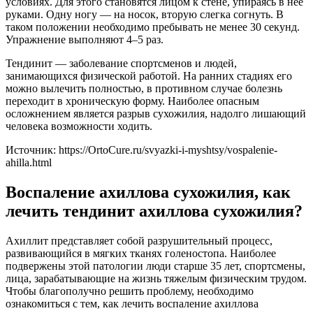
условиях. Для этого становятся лицом к стене, упираясь в нее
руками. Одну ногу — на носок, вторую слегка согнуть. В
таком положении необходимо пребывать не менее 30 секунд.
Упражнение выполняют 4–5 раз.
Тендинит — заболевание спортсменов и людей,
занимающихся физической работой. На ранних стадиях его
можно вылечить полностью, в противном случае болезнь
переходит в хроническую форму. Наиболее опасным
осложнением является разрыв сухожилия, надолго лишающий
человека возможности ходить.
Источник:
https://OrtoCure.ru/svyazki-i-myshtsy/vospalenie-
ahilla.html
Воспаление ахиллова сухожилия, как
лечить тендинит ахиллова сухожилия?
Ахиллит представляет собой разрушительный процесс,
развивающийся в мягких тканях голеностопа. Наиболее
подвержены этой патологии люди старше 35 лет, спортсмены,
лица, зарабатывающие на жизнь тяжелым физическим трудом.
Чтобы благополучно решить проблему, необходимо
ознакомиться с тем, как лечить воспаление ахиллова