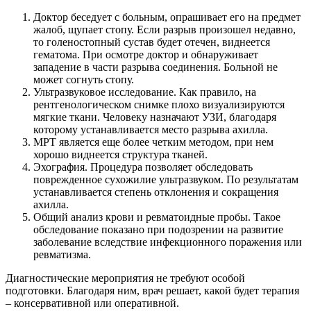
Доктор беседует с больным, опрашивает его на предмет
жалоб, щупает стопу. Если разрыв произошел недавно,
то голеностопный сустав будет отечен, виднеется
гематома. При осмотре доктор и обнаруживает
западение в части разрыва соединения. Больной не
может согнуть стопу.
Ультразвуковое исследование. Как правило, на
рентгенологическом снимке плохо визуализируются
мягкие ткани. Человеку назначают УЗИ, благодаря
которому устанавливается место разрыва ахилла.
МРТ является еще более четким методом, при нем
хорошо виднеется структура тканей.
Эхография. Процедура позволяет обследовать
поврежденное сухожилие ультразвуком. По результатам
устанавливается степень отклонения и сокращения
ахилла.
Общий анализ крови и ревматоидные пробы. Такое
обследование показано при подозрении на развитие
заболевание вследствие инфекционного поражения или
ревматизма.
Диагностические мероприятия не требуют особой
подготовки. Благодаря ним, врач решает, какой будет терапия
– консервативной или оперативной.