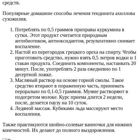
средств.
Популярные домашние способы лечения тендинита ахиллова
сухожилия.
Потреблять по 0,5 граммов приправы куркумина в
сутки. Этот продукт считается природным
антибиотиком, антиоксидантом, результативно снимает
воспаление.
Настой из перегородок грецкого ореха на спирту. Чтобы
приготовить средство, нужно взять 0,5 литров водки и 1
стакан продукта. Соединить компоненты, настаивать 20
минут. После, употреблять 2 раза ежедневно по 1
десертной ложке.
Масляный раствор на основе горной смолы. Такое
средство втирают в пораженную часть, принимать
перорально по 0,1-0,5 граммов. Мумие растворяют в
подогретом молоке. Курс приема длится 2 недели,
после, делается паузу на 10 суток.
Ледяной массаж. Кубиками льда массируют место
воспаления.
Также практикуются хвойно-солевые ванночки для нижних
конечностей. Их делают до полного выздоровления.