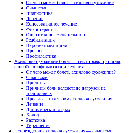
От чего может болеть ахиллово сухожилие
Симптомы
Диагностика
Лечение
Консервативное лечение
Физиотерапия
Оперативное вмешательство
Реабилитация
Народная медицина
Прогноз
Профилактика
Ахиллово сухожилие болит — симптомы, причины,
способы профилактики и лечения
От чего может болеть ахиллово сухожилие?
Симптомы
Причины
Причины боли вследствие нагрузок на
тренировках
Профилактика травм ахиллова сухожилия
Лечение
Динамический отдых
Холод
Растяжка
Укрепление
Повреждение ахиллова сухожилия — симптомы,