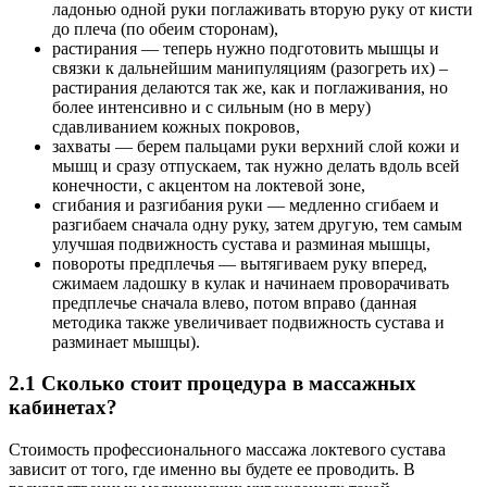
ладонью одной руки поглаживать вторую руку от кисти
до плеча (по обеим сторонам),
растирания — теперь нужно подготовить мышцы и
связки к дальнейшим манипуляциям (разогреть их) –
растирания делаются так же, как и поглаживания, но
более интенсивно и с сильным (но в меру)
сдавливанием кожных покровов,
захваты — берем пальцами руки верхний слой кожи и
мышц и сразу отпускаем, так нужно делать вдоль всей
конечности, с акцентом на локтевой зоне,
сгибания и разгибания руки — медленно сгибаем и
разгибаем сначала одну руку, затем другую, тем самым
улучшая подвижность сустава и разминая мышцы,
повороты предплечья — вытягиваем руку вперед,
сжимаем ладошку в кулак и начинаем проворачивать
предплечье сначала влево, потом вправо (данная
методика также увеличивает подвижность сустава и
разминает мышцы).
2.1 Сколько стоит процедура в массажных
кабинетах?
Стоимость профессионального массажа локтевого сустава
зависит от того, где именно вы будете ее проводить. В