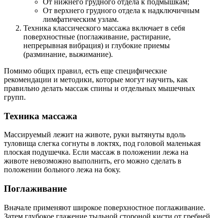
От нижнего грудного отдела к подмышкам;
От верхнего грудного отдела к надключичным
лимфатическим узлам.
Техника классического массажа включает в себя
поверхностные (поглаживание, растирание,
непрерывная вибрация) и глубокие приемы
(разминание, выжимание).
Помимо общих правил, есть еще специфические
рекомендации и методики, которые могут научить, как
правильно делать массаж спины и отдельных мышечных
групп.
Техника массажа
Массируемый лежит на животе, руки вытянуты вдоль
туловища слегка согнуты в локтях, под головой маленькая
плоская подушечка. Если массаж в положении лежа на
животе невозможно выполнить, его можно сделать в
положении больного лежа на боку.
Поглаживание
Вначале применяют широкое поверхностное поглаживание.
Затем глубокое глажение тыльной стороной кисти от гребней