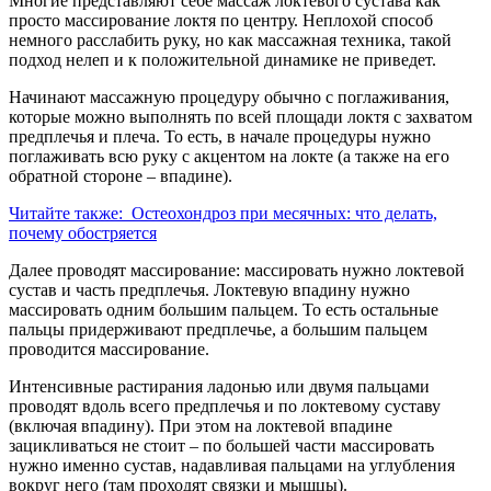
Многие представляют себе массаж локтевого сустава как
просто массирование локтя по центру. Неплохой способ
немного расслабить руку, но как массажная техника, такой
подход нелеп и к положительной динамике не приведет.
Начинают массажную процедуру обычно с поглаживания,
которые можно выполнять по всей площади локтя с захватом
предплечья и плеча. То есть, в начале процедуры нужно
поглаживать всю руку с акцентом на локте (а также на его
обратной стороне – впадине).
Читайте также:
Остеохондроз при месячных: что делать,
почему обостряется
Далее проводят массирование: массировать нужно локтевой
сустав и часть предплечья. Локтевую впадину нужно
массировать одним большим пальцем. То есть остальные
пальцы придерживают предплечье, а большим пальцем
проводится массирование.
Интенсивные растирания ладонью или двумя пальцами
проводят вдоль всего предплечья и по локтевому суставу
(включая впадину). При этом на локтевой впадине
зацикливаться не стоит – по большей части массировать
нужно именно сустав, надавливая пальцами на углубления
вокруг него (там проходят связки и мышцы).