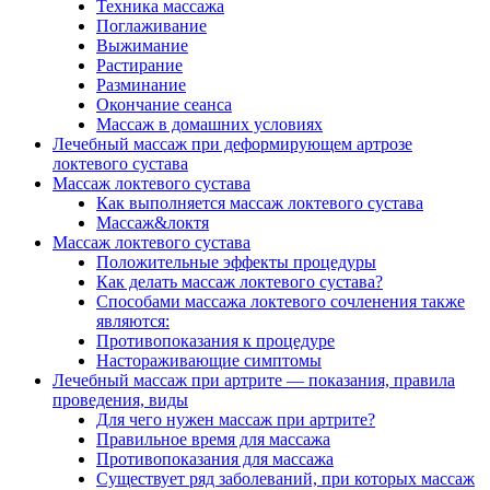
Техника массажа
Поглаживание
Выжимание
Растирание
Разминание
Окончание сеанса
Массаж в домашних условиях
Лечебный массаж при деформирующем артрозе
локтевого сустава
Массаж локтевого сустава
Как выполняется массаж локтевого сустава
Массаж&локтя
Массаж локтевого сустава
Положительные эффекты процедуры
Как делать массаж локтевого сустава?
Способами массажа локтевого сочленения также
являются:
Противопоказания к процедуре
Настораживающие симптомы
Лечебный массаж при артрите — показания, правила
проведения, виды
Для чего нужен массаж при артрите?
Правильное время для массажа
Противопоказания для массажа
Существует ряд заболеваний, при которых массаж