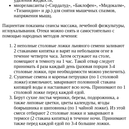
удаления жидкости;
миорелаксанты («Сирдалуд», «Баклофен», «Мидокалм»,
«Тизанидин» и др.) для снятия мышечных спазмов,
напряжения мышц.
Пациентам показаны сеансы массажа, лечебной физкультуры,
иглоукалывания. Отеки можно снять и самостоятельно с
помощью народных методов лечения:
2 неполные столовые ложки льняного семени заливают
2 стаканами кипятка и варят на небольшом огне в
течение четверти часа. Затем остужают на столе,
помещают в темноту на 1 час. Такой отвар следует
принимать 4 раза каждый день (разовая порция 3-4
столовые ложки, при необходимости можно увеличить).
Сушеные семена и коренья петрушки (по 1 столовой
ложке) измельчают, заваривают половиной стакана
кипящей воды и настаивают всю ночь. Принимают по 1
столовой ложке перед каждой едой.
Берут сухие листья черники, березы, подорожника, а
также липовые цветки, цветы календулы, ягоды
боярышника и шиповника (по 1 чайной ложке). Из этой
смеси отбирают 2 столовые ложки и заваривают в
термосе (2 стакана кипятка) в течение ночи. Принимают
также перед каждой едой по 3-4 большие ложки.