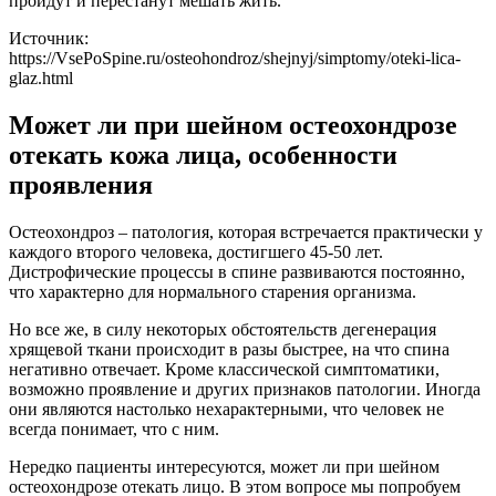
пройдут и перестанут мешать жить.
Источник:
https://VsePoSpine.ru/osteohondroz/shejnyj/simptomy/oteki-lica-
glaz.html
Может ли при шейном остеохондрозе
отекать кожа лица, особенности
проявления
Остеохондроз – патология, которая встречается практически у
каждого второго человека, достигшего 45-50 лет.
Дистрофические процессы в спине развиваются постоянно,
что характерно для нормального старения организма.
Но все же, в силу некоторых обстоятельств дегенерация
хрящевой ткани происходит в разы быстрее, на что спина
негативно отвечает. Кроме классической симптоматики,
возможно проявление и других признаков патологии. Иногда
они являются настолько нехарактерными, что человек не
всегда понимает, что с ним.
Нередко пациенты интересуются, может ли при шейном
остеохондрозе отекать лицо. В этом вопросе мы попробуем