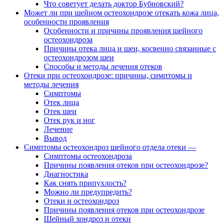
Что советует делать доктор Бубновский?
Может ли при шейном остеохондрозе отекать кожа лица,
особенности проявления
Особенности и причины проявления шейного
остеохондроза
Причины отека лица и шеи, косвенно связанные с
остеохондрозом шеи
Способы и методы лечения отеков
Отеки при остеохондрозе: причины, симптомы и
методы лечения
Симптомы
Отек лица
Отек шеи
Отек рук и ног
Лечение
Вывод
Симптомы остеохондроз шейного отдела отеки —
Симптомы остеохондроза
Причины появления отеков при остеохондрозе?
Диагностика
Как снять припухлость?
Можно ли предупредить?
Отеки и остеохондроз
Причины появления отеков при остеохондрозе
Шейный хондроз и отеки