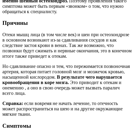
именно шейный остеохондроз.
Поэтому проявления такого
симптома может быть первым «звонком» о том, что нужно
обращаться к специалисту.
Причины
Отеки мышц лица (в том числе век) и шеи при остеохондрозе
в основном возникают из-за сдавливания сосудов и как
следствие застоя крови в венах. Так же возможно, что
позвонки будут сжимать и нервные окончания, это в конечном
итоге также приведет к отекам.
Но сдавливание опасно и тем, что пережимается позвоночная
артерия, которая питает головной мозг и мозжечок кровью,
насыщенной кислородом.
В результате чего нарушается
кровообращения в коре мозга.
Это приводит к отекам и
онемению , а оно в свою очередь может вызвать паралич
всего лица.
Справка:
если вовремя не начать лечение, то отечность
может распространиться на шею и на другие окружающие
мягкие ткани.
Симптомы