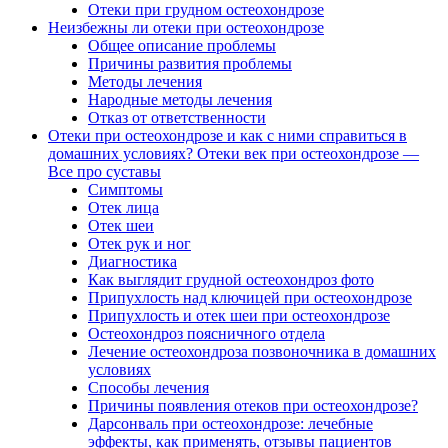
Отеки при грудном остеохондрозе
Неизбежны ли отеки при остеохондрозе
Общее описание проблемы
Причины развития проблемы
Методы лечения
Народные методы лечения
Отказ от ответственности
Отеки при остеохондрозе и как с ними справиться в
домашних условиях? Отеки век при остеохондрозе —
Все про суставы
Симптомы
Отек лица
Отек шеи
Отек рук и ног
Диагностика
Как выглядит грудной остеохондроз фото
Припухлость над ключицей при остеохондрозе
Припухлость и отек шеи при остеохондрозе
Остеохондроз поясничного отдела
Лечение остеохондроза позвоночника в домашних
условиях
Способы лечения
Причины появления отеков при остеохондрозе?
Дарсонваль при остеохондрозе: лечебные
эффекты, как применять, отзывы пациентов