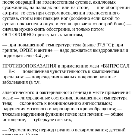
после операций на голеностопном суставе, ахилловых
сухожилиях, на пальцах ног или на стопе; — при обострении
артрита, то есть при остром воспалении голеностопного
сустава, стопы или пальцев ног (особенно если какой-то
сустав покраснел и опух, и его «нарывает» от острой боли) —
сначала нужно снять обострение, и только потом
ОСТОРОЖНО приступать к занятиям;
— при повышенной температуре тела (выше 37,5 °С); при
гриппе, ОРВИ и ангине — надо дождаться выздоровления и
подождать еще 3-4 дня.
ПРОТИВОПОКАЗАНИЯ к применению мази «ВИПРОСАЛ
— В»: — повышенная чувствительность к компонентам
препарата; — повреждения кожных покровов; кожные
заболевания (в т.ч.
аллергического и бактериального генеза) в месте применения
мази; — лихорадочные состояния, повышенная температура
тела; — склонность к возникновению ангиоспазмов; —
нарушения мозгового и коронарного кровообращения; —
тяжелые нарушения функции почек или печени; — общее
истощение; — туберкулез легких;
— беременность; период грудного вскармливания; детский