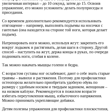
увеличивая интервал – до 10 секунд, затем до 15. Освоив
упражнение, его можно усложнить: делать полуприседы и
приседания.
Со временем дополнительно рекомендуется использовать
отягощение – например, выполнять подъемы на носочки с
гантелью (она находится на стороне той ноги, которая делает
подъем).
Натренировать ноги можно, используя жгут: закрепить его
вокруг лодыжек и растягивать, делая шаги в сторону. Другой
способ – наступить на жгут, держа концы в руках, по очереди
поднимать ноги, сгибая в колене.
Так можно накачать мышцы голени и бедра.
С возрастом суставы ног ослабевают, дают о себе знать старые
травмы – вывихи и растяжения. Поэтому для профилактики
остеопороза желательно приобретать удобную обувь по
размеру с удобным носком и твердым задником, женщинам –
на низком каблуке. Рекомендуется в пожилом возрасте
избегать переутомления мышц, избыточного напряжения.
Можно принимать укрепляющие добавки.
Детям полезны упражнения для профилактики плоскостопия,