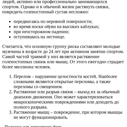
людей, активно или профессионально занимающихся
спортом. Однако и в обычной жизни растянуть связки,
повредить голеностопный сустав несложно:
передвигаясь по неровной поверхности;
во время носки обуви на высоких каблуках;
при неосторожном падении;
оступившись на лестнице.
Считается, что основную группу риска составляют молодые
мужчины в возрасте до 24 лет при активном занятии спортом.
Самой частой травмой у них является растяжение
голеностопных связок или мышц. От этого ежегодно страдает
более миллиона человек.
Перелом – нарушение целостности костей. Наиболее
сложными являются открытые переломы, а также
переломы со смещением.
Растяжение или разрыв связок – выход их за обычный
диапазон движения. Оно может характеризоваться
микроскопическими повреждениями или доходить до
полного разрыва.
Растяжение мышц – повреждение, при котором мышцы
не могут функционировать.
Полоски для депиляции deep