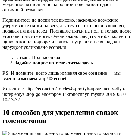
медленное выполнение на ровной поверхности даст
отличный результат.
Поднимитесь на носки так высоко, насколько возможно,
удерживайте пятки на весу, а затем согните ноги в коленях,
подавая пятки вперед. Поставьте пятки на пол, и только после
этого выпрямите ноги. Очень важно следить, чтобы колени и
щиколотки не подворачивались внутрь или не выпадали
наружу.опубликовано econet.ru.
Татьяна Подвысоцкая
Задайте вопрос по теме статьи здесь
P.S. И помните, всего лишь изменяя свое сознание — мы
вместе изменяем мир! © econet
Источник:
https://econet.ru/articles/8-prostyh-uprazhneniy-dlya-
ukrepleniya-stop-golenostopov-i-ikronozhnyh-myshts-2019-08-01-
10-13-32
10 способов для укрепления связок
голеностопов