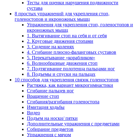
Тесты для оценки нарушения подвижности
сустава
8 простых упражнений для укрепления стоп,
голеностопов и икроножных мышц
Упражнения для укрепления стоп, голеностопов и
икроножных мышц
1. Вытягивание стоп на себя и от себя
2. Круговые движения стопами
3. Сидение на коленях
4. Сгибание плюсно-фаланговых суставов
5. Перекатывание «корабликом»
6. Волнообразные движения стоп
7. Подтягивание полотенца пальцами ног
8. Подъемы и спуски на пальцах
10 способов для укрепления связок голеностопов
Растяжка, как вариант микрогимнастики
Сгибание пальцев ног
Вращение стоп
Сгибания/разгибания голеностопа
Имитация ходьбы
Видео
Подъем на носки/ пятки
Дополнительные упражнения с предметами
Собирание предметов
Упражнения с мячом