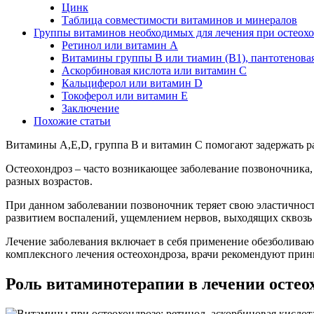
Цинк
Таблица совместимости витаминов и минералов
Группы витаминов необходимых для лечения при остеохо
Ретинол или витамин А
Витамины группы В или тиамин (В1), пантотеновая 
Аскорбиновая кислота или витамин С
Кальциферол или витамин D
Токоферол или витамин Е
Заключение
Похожие статьи
Витамины А,Е,D, группа В и витамин С помогают задержать ра
Остеохондроз – часто возникающее заболевание позвоночника,
разных возрастов.
При данном заболевании позвоночник теряет свою эластичнос
развитием воспалений, ущемлением нервов, выходящих сквозь 
Лечение заболевания включает в себя применение обезболива
комплексного лечения остеохондроза, врачи рекомендуют прин
Роль витаминотерапии в лечении остео