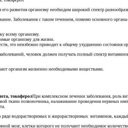
ия его развития организму необходим широкий спектр разнообра
ание. Заболевания с таким течением, помимо основного органа-
ку всему организму.
имые организму для жизни.
ществ, это неизбежно приводит к общему ухудшению состояния ор
 заболеваний, человек должен получать полный спектр витамино
бжают организм жизненно необходимыми веществами.
При комплексном лечении заболевания, роль в
евой ткани позвоночника, налаживание проведения нервных имп
та.
я в ряде водорастворимых и жирорастворимых витаминов, кажд
овной мозг, клетки которого не получают необходимое количест