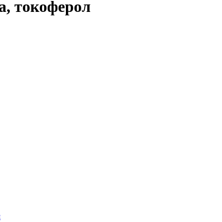
а, токоферол
я