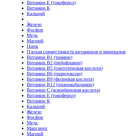
Витамин E (токоферол)
Витамин К
Кальций
Железо
Фосфор
Медь
Магний
Цинк
Плохая совместимость витаминов и минералов
Витамин В1 (тиамин)
Витамин В2 (рибофлавин)
Витамин В5 (пантотеновая кислота)
Витамин В6 (пиридоксин)
Витамин В9 (фолиевая кислота)
Витамин В12 (цианокобаламин)
Витамин С (аскорбиновая кислота)
Витамин E (токоферол)
Витамин К
Кальций
Железо
Фосфор
Медь
Марганец
Магний