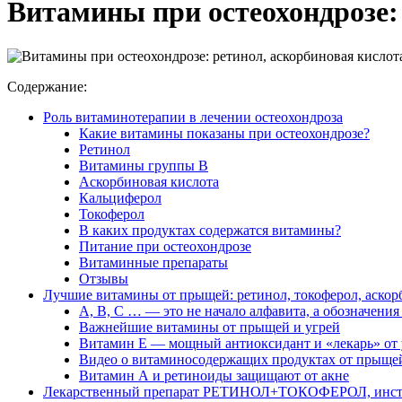
Витамины при остеохондрозе:
Содержание:
Роль витаминотерапии в лечении остеохондроза
Какие витамины показаны при остеохондрозе?
Ретинол
Витамины группы В
Аскорбиновая кислота
Кальциферол
Токоферол
В каких продуктах содержатся витамины?
Питание при остеохондрозе
Витаминные препараты
Отзывы
Лучшие витамины от прыщей: ретинол, токоферол, аскор
A, B, C … — это не начало алфавита, а обозначени
Важнейшие витамины от прыщей и угрей
Витамин Е — мощный антиоксидант и «лекарь» от
Видео о витаминосодержащих продуктах от прыще
Витамин А и ретиноиды защищают от акне
Лекарственный препарат РЕТИНОЛ+ТОКОФЕРОЛ, инстру