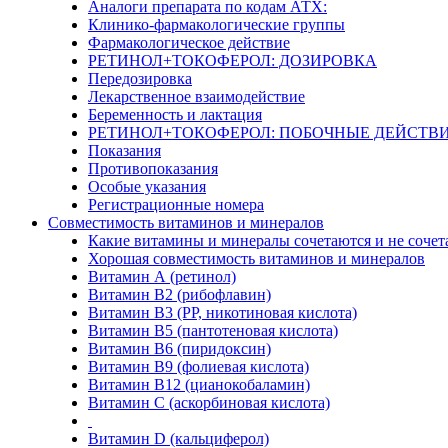
Аналоги препарата по кодам АТХ:
Клинико-фармакологические группы
Фармакологическое действие
РЕТИНОЛ+ТОКОФЕРОЛ: ДОЗИРОВКА
Передозировка
Лекарственное взаимодействие
Беременность и лактация
РЕТИНОЛ+ТОКОФЕРОЛ: ПОБОЧНЫЕ ДЕЙСТВ
Показания
Противопоказания
Особые указания
Регистрационные номера
Совместимость витаминов и минералов
Какие витамины и минералы сочетаются и не сочет
Хорошая совместимость витаминов и минералов
Витамин А (ретинол)
Витамин В2 (рибофлавин)
Витамин В3 (PP, никотиновая кислота)
Витамин В5 (пантотеновая кислота)
Витамин В6 (пиридоксин)
Витамин В9 (фолиевая кислота)
Витамин В12 (цианокобаламин)
Витамин С (аскорбиновая кислота)
Витамин D (кальциферол)