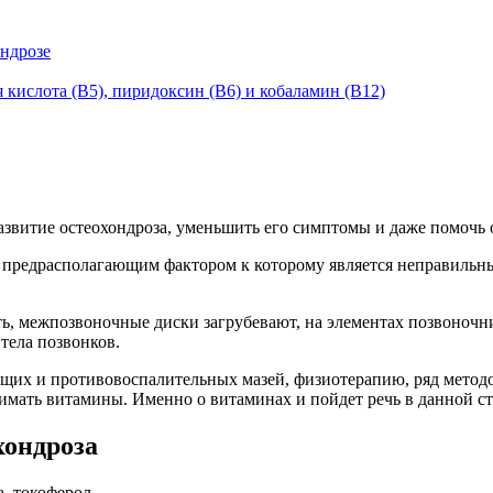
ндрозе
кислота (В5), пиридоксин (В6) и кобаламин (В12)
звитие остеохондроза, уменьшить его симптомы и даже помочь 
 предрасполагающим фактором к которому является неправильны
ть, межпозвоночные диски загрубевают, на элементах позвоноч
тела позвонков.
ющих и противовоспалительных мазей, физиотерапию, ряд метод
имать витамины. Именно о витаминах и пойдет речь в данной ст
хондроза