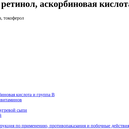
 ретинол, аскорбиновая кислот
биновая кислота и группа В
я витаминов
 угревой сыпи
й
кция по применению, противопаказания и побочные действи