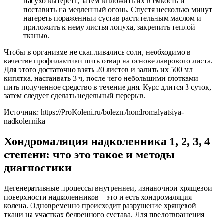
насухо вытереть, затем выложить их в емкость и
поставить на медленный огонь. Спустя несколько минут
натереть пораженный сустав растительным маслом и
приложить к нему листья лопуха, закрепить теплой
тканью.
Чтобы в организме не скапливались соли, необходимо в
качестве профилактики пить отвар на основе лаврового листа.
Для этого достаточно взять 20 листов и залить их 500 мл
кипятка, настаивать 3 ч, после чего небольшими глотками
пить полученное средство в течение дня. Курс длится 3 суток,
затем следует сделать недельный перерыв.
Источник:
https://ProKoleni.ru/bolezni/hondromalyatsiya-
nadkolennika
Хондромаляция надколенника 1, 2, 3, 4
степени: что это такое и методы
диагностики
Дегенеративные процессы внутренней, изнаночной хрящевой
поверхности надколенников – это и есть хондромаляция
колена. Одновременно происходит разрушение хрящевой
ткани на участках бедренного сустава. Для предотвращения