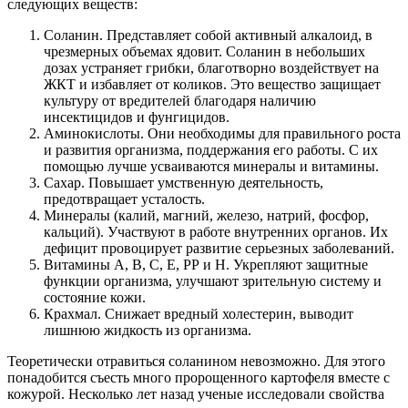
следующих веществ:
Соланин. Представляет собой активный алкалоид, в
чрезмерных объемах ядовит. Соланин в небольших
дозах устраняет грибки, благотворно воздействует на
ЖКТ и избавляет от коликов. Это вещество защищает
культуру от вредителей благодаря наличию
инсектицидов и фунгицидов.
Аминокислоты. Они необходимы для правильного роста
и развития организма, поддержания его работы. С их
помощью лучше усваиваются минералы и витамины.
Сахар. Повышает умственную деятельность,
предотвращает усталость.
Минералы (калий, магний, железо, натрий, фосфор,
кальций). Участвуют в работе внутренних органов. Их
дефицит провоцирует развитие серьезных заболеваний.
Витамины А, В, С, Е, РР и Н. Укрепляют защитные
функции организма, улучшают зрительную систему и
состояние кожи.
Крахмал. Снижает вредный холестерин, выводит
лишнюю жидкость из организма.
Теоретически отравиться соланином невозможно. Для этого
понадобится съесть много пророщенного картофеля вместе с
кожурой. Несколько лет назад ученые исследовали свойства