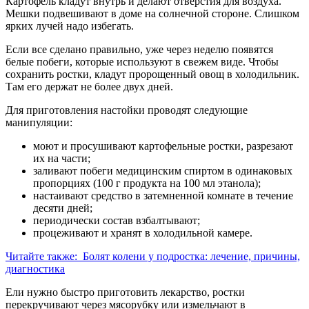
Картофель кладут внутрь и делают отверстия для воздуха.
Мешки подвешивают в доме на солнечной стороне. Слишком
ярких лучей надо избегать.
Если все сделано правильно, уже через неделю появятся
белые побеги, которые используют в свежем виде. Чтобы
сохранить ростки, кладут пророщенный овощ в холодильник.
Там его держат не более двух дней.
Для приготовления настойки проводят следующие
манипуляции:
моют и просушивают картофельные ростки, разрезают
их на части;
заливают побеги медицинским спиртом в одинаковых
пропорциях (100 г продукта на 100 мл этанола);
настаивают средство в затемненной комнате в течение
десяти дней;
периодически состав взбалтывают;
процеживают и хранят в холодильной камере.
Читайте также:
Болят колени у подростка: лечение, причины,
диагностика
Ели нужно быстро приготовить лекарство, ростки
перекручивают через мясорубку или измельчают в