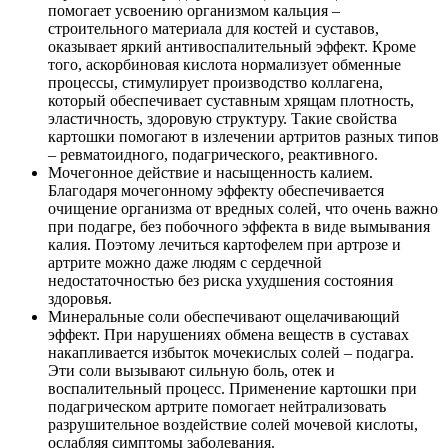
помогает усвоению организмом кальция –
строительного материала для костей и суставов,
оказывает яркий антивоспалительный эффект. Кроме
того, аскорбиновая кислота нормализует обменные
процессы, стимулирует производство коллагена,
который обеспечивает суставным хрящам плотность,
эластичность, здоровую структуру. Такие свойства
картошки помогают в излечении артритов разных типов
– ревматоидного, подагрического, реактивного.
Мочегонное действие и насыщенность калием.
Благодаря мочегонному эффекту обеспечивается
очищение организма от вредных солей, что очень важно
при подагре, без побочного эффекта в виде вымывания
калия. Поэтому лечиться картофелем при артрозе и
артрите можно даже людям с сердечной
недостаточностью без риска ухудшения состояния
здоровья.
Минеральные соли обеспечивают ощелачивающий
эффект. При нарушениях обмена веществ в суставах
накапливается избыток мочекислых солей – подагра.
Эти соли вызывают сильную боль, отек и
воспалительный процесс. Применение картошки при
подагрическом артрите помогает нейтрализовать
разрушительное воздействие солей мочевой кислоты,
ослабляя симптомы заболевания.