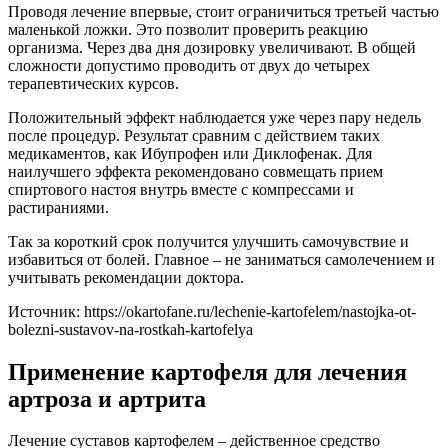
Проводя лечение впервые, стоит ограничиться третьей частью
маленькой ложки. Это позволит проверить реакцию
организма. Через два дня дозировку увеличивают. В общей
сложности допустимо проводить от двух до четырех
терапевтических курсов.
Положительный эффект наблюдается уже через пару недель
после процедур. Результат сравним с действием таких
медикаментов, как Ибупрофен или Диклофенак. Для
наилучшего эффекта рекомендовано совмещать прием
спиртового настоя внутрь вместе с компрессами и
растираниями.
Так за короткий срок получится улучшить самочувствие и
избавиться от болей. Главное – не заниматься самолечением и
учитывать рекомендации доктора.
Источник:
https://okartofane.ru/lechenie-kartofelem/nastojka-ot-
bolezni-sustavov-na-rostkah-kartofelya
Применение картофеля для лечения
артроза и артрита
Лечение суставов картофелем – действенное средство