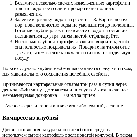
Возьмите несколько свежих измельченных картофелин,
залейте водой без соли и проварите до полного
размягчения.
Залейте картошку водой из расчета 1:3. Варите до тех
пор, пока количество воды не уменьшится до половины.
Готовые клубни разомните вместе с водой и оставьте
настаиваться до утра, затем настой отфильтруйте.
Несколько клубней картофеля залейте водой так, чтобы
она полностью покрывала их. Поварите на тихом огне
1,5 часа, затем слейте крахмалистый отвар в отдельную
посуду.
Во всех случаях клубни необходимо заливать сразу кипятком,
для максимального сохранения целебных свойств.
Принимаются картофельные отвары три раза в сутки через
день за 30-40 минут до трапезы или спустя 2 часа после нее.
Рекомендуемая дозировка – 100 мл за прием.
Атеросклероз и гипертония: связь заболеваний, лечение
Компресс из клубней
Для изготовления натурального лечебного средства
используем сырой картофель с зеленоватой кожурой. В таком