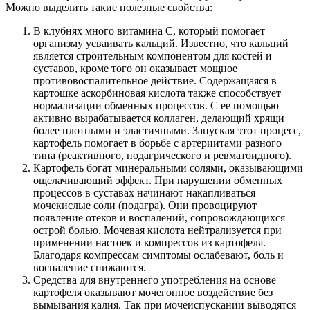
Можно выделить такие полезные свойства:
В клубнях много витамина С, который помогает
организму усваивать кальций. Известно, что кальций
является строительным компонентом для костей и
суставов, кроме того он оказывает мощное
противовоспалительное действие. Содержащаяся в
картошке аскорбиновая кислота также способствует
нормализации обменных процессов. С ее помощью
активно вырабатывается коллаген, делающий хрящи
более плотными и эластичными. Запуская этот процесс,
картофель помогает в борьбе с артериитами разного
типа (реактивного, подагрического и ревматоидного).
Картофель богат минеральными солями, оказывающими
ощелачивающий эффект. При нарушении обменных
процессов в суставах начинают накапливаться
мочекислые соли (подагра). Они провоцируют
появление отеков и воспалений, сопровождающихся
острой болью. Мочевая кислота нейтрализуется при
применении настоек и компрессов из картофеля.
Благодаря компрессам симптомы ослабевают, боль и
воспаление снижаются.
Средства для внутреннего употребления на основе
картофеля оказывают мочегонное воздействие без
вымывания калия. Так при мочеиспускании выводятся