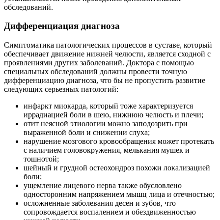
обследований.
Дифференциация диагноза
Симптоматика патологических процессов в суставе, который
обеспечивает движение нижней челюсти, является сходной с
проявлениями других заболеваний. Доктора с помощью
специальных обследований должны провести точную
дифференциацию диагноза, что бы не пропустить развитие
следующих серьезных патологий:
инфаркт миокарда, который тоже характеризуется
иррадиацией боли в шею, нижнюю челюсть и плечи;
отит неясной этиологии можно заподозрить при
выраженной боли и снижении слуха;
нарушение мозгового кровообращения может протекать
с наличием головокружения, мелькания мушек и
тошнотой;
шейный и грудной остеохондроз похожи локализацией
боли;
ущемление лицевого нерва также обусловлено
односторонним напряжением мышц лица и отечностью;
осложненные заболевания десен и зубов, что
сопровождается воспалением и обездвиженностью