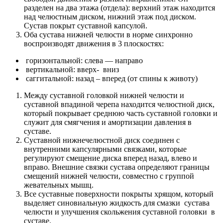
разделен на два этажа (отдела): верхний этаж находится
над челюстным диском, нижний этаж под диском.
Сустав покрыт суставной капсулой.
Оба сустава нижней челюсти в норме синхронно
воспроизводят движения в 3 плоскостях:
горизонтальной: слева — направо
вертикальной: вверх- вниз
саггитальной: назад – вперед (от спины к животу)
Между суставной головкой нижней челюсти и
суставной впадиной черепа находится челюстной диск,
который покрывает среднюю часть суставной головки и
служит для смягчения и амортизации давления в
суставе.
Суставной нижнечелюстной диск соединен с
внутренними капсулярными связками, которые
регулируют смещение диска вперед назад, влево и
вправо. Внешние связки сустава определяют границы
смещений нижней челюсти, совместно с группой
жевательных мышц.
Все суставные поверхности покрыты хрящом, который
выделяет синовиальную жидкость для смазки сустава
челюсти и улучшения скольжения суставной головки в
суставе.