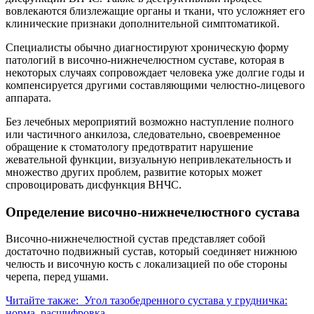
вовлекаются близлежащие органы и ткани, что усложняет его
клинические признаки дополнительной симптоматикой.
Специалисты обычно диагностируют хроническую форму
патологий в височно-нижнечелюстном суставе, которая в
некоторых случаях сопровождает человека уже долгие годы и
компенсируется другими составляющими челюстно-лицевого
аппарата.
Без лечебных мероприятий возможно наступление полного
или частичного анкилоза, следовательно, своевременное
обращение к стоматологу предотвратит нарушение
жевательной функции, визуальную непривлекательность и
множество других проблем, развитие которых может
спровоцировать дисфункция ВНЧС.
Определение височно-нижнечелюстного сустава
Височно-нижнечелюстной сустав представляет собой
достаточно подвижный сустав, который соединяет нижнюю
челюсть и височную кость с локализацией по обе стороны
черепа, перед ушами.
Читайте также:
Угол тазобедренного сустава у грудничка:
норма, расшифровка