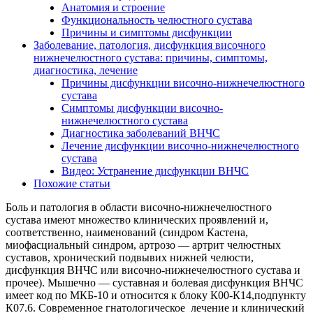
Анатомия и строение
Функциональность челюстного сустава
Причины и симптомы дисфункции
Заболевание, патология, дисфункция височного
нижнечелюстного сустава: причины, симптомы,
диагностика, лечение
Причины дисфункции височно-нижнечелюстного
сустава
Симптомы дисфункции височно-
нижнечелюстного сустава
Диагностика заболеваний ВНЧС
Лечение дисфункции височно-нижнечелюстного
сустава
Видео: Устранение дисфункции ВНЧС
Похожие статьи
Боль и патология в области височно-нижнечелюстного
сустава имеют множество клинических проявлений и,
соответственно, наименований (синдром Кастена,
миофасциальный синдром, артрозо — артрит челюстных
суставов, хронический подвывих нижней челюсти,
дисфункция ВНЧС или височно-нижнечелюстного сустава и
прочее). Мышечно — суставная и болевая дисфункция ВНЧС
имеет код по МКБ-10 и относится к блоку К00-К14,подпункту
К07.6. Современное гнатологическое лечение и клинический