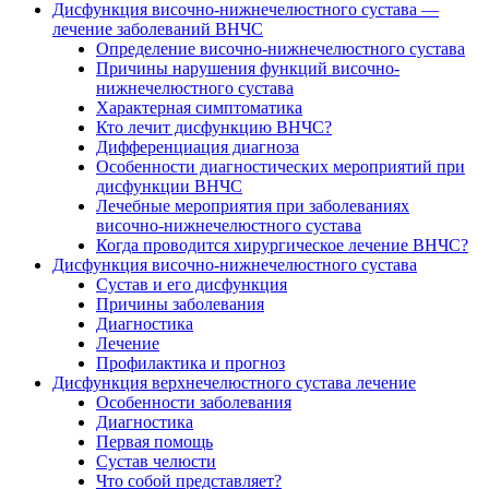
Дисфункция височно-нижнечелюстного сустава —
лечение заболеваний ВНЧС
Определение височно-нижнечелюстного сустава
Причины нарушения функций височно-
нижнечелюстного сустава
Характерная симптоматика
Кто лечит дисфункцию ВНЧС?
Дифференциация диагноза
Особенности диагностических мероприятий при
дисфункции ВНЧС
Лечебные мероприятия при заболеваниях
височно-нижнечелюстного сустава
Когда проводится хирургическое лечение ВНЧС?
Дисфункция височно-нижнечелюстного сустава
Сустав и его дисфункция
Причины заболевания
Диагностика
Лечение
Профилактика и прогноз
Дисфункция верхнечелюстного сустава лечение
Особенности заболевания
Диагностика
Первая помощь
Сустав челюсти
Что собой представляет?