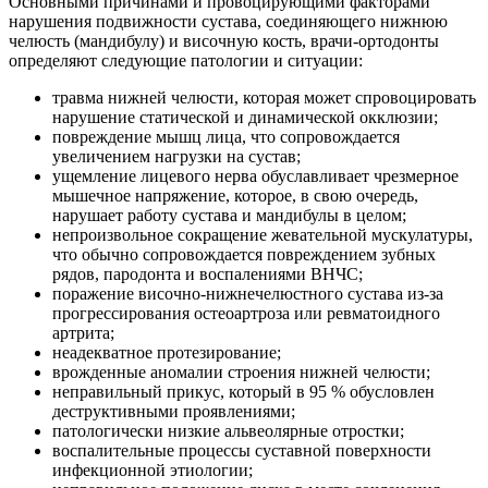
Основными причинами и провоцирующими факторами
нарушения подвижности сустава, соединяющего нижнюю
челюсть (мандибулу) и височную кость, врачи-ортодонты
определяют следующие патологии и ситуации:
травма нижней челюсти, которая может спровоцировать
нарушение статической и динамической окклюзии;
повреждение мышц лица, что сопровождается
увеличением нагрузки на сустав;
ущемление лицевого нерва обуславливает чрезмерное
мышечное напряжение, которое, в свою очередь,
нарушает работу сустава и мандибулы в целом;
непроизвольное сокращение жевательной мускулатуры,
что обычно сопровождается повреждением зубных
рядов, пародонта и воспалениями ВНЧС;
поражение височно-нижнечелюстного сустава из-за
прогрессирования остеоартроза или ревматоидного
артрита;
неадекватное протезирование;
врожденные аномалии строения нижней челюсти;
неправильный прикус, который в 95 % обусловлен
деструктивными проявлениями;
патологически низкие альвеолярные отростки;
воспалительные процессы суставной поверхности
инфекционной этиологии;