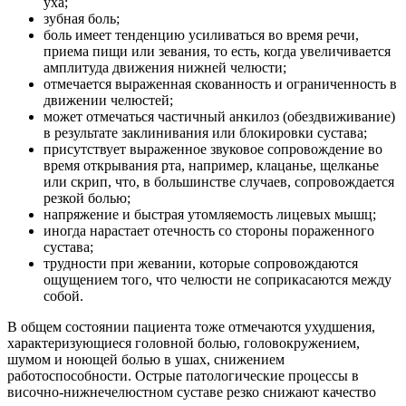
уха;
зубная боль;
боль имеет тенденцию усиливаться во время речи,
приема пищи или зевания, то есть, когда увеличивается
амплитуда движения нижней челюсти;
отмечается выраженная скованность и ограниченность в
движении челюстей;
может отмечаться частичный анкилоз (обездвиживание)
в результате заклинивания или блокировки сустава;
присутствует выраженное звуковое сопровождение во
время открывания рта, например, клацанье, щелканье
или скрип, что, в большинстве случаев, сопровождается
резкой болью;
напряжение и быстрая утомляемость лицевых мышц;
иногда нарастает отечность со стороны пораженного
сустава;
трудности при жевании, которые сопровождаются
ощущением того, что челюсти не соприкасаются между
собой.
В общем состоянии пациента тоже отмечаются ухудшения,
характеризующиеся головной болью, головокружением,
шумом и ноющей болью в ушах, снижением
работоспособности. Острые патологические процессы в
височно-нижнечелюстном суставе резко снижают качество