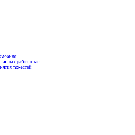
омобиля
офисных работников
нятия тяжестей