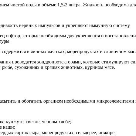
рием чистой воды в объеме 1,5-2 литра. Жидкость необходима д
одимость нервных импульсов и укрепляют иммунную систему.
ец и фтор, которые необходимы для укрепления и восстановлени
туры.
 содержится в яичных желтках, морепродуктах и сливочном мас
вания проводится хондропротекторами, которые стимулируют си
 рыбе, сухожилиях и хрящах животных, курином мясе.
асытить и обогатить организм необходимыми микроэлементами 
х, кунжуте, свекле, черном хлебе;
е каши;
вердых сортах сыра, морепродуктах, сельдерее, инжире;