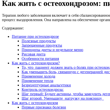
Как жить с остеохондрозом: п
Терапия любого заболевания включает в себя сбалансированно
процесс выздоровления. Она направлена на обеспечение орган
Содержание:
Питание при остеохондрозе
Полезные продукты
Запрещенные продукты
Принципы диеты и недельное меню
Рисовая диета
Особенности питания
Как жить с остеохондрозом?
То, что пациент должен знать о болях при остеохон
Как уменьшить боль, связанную с дегенерацией дис
Применение холода
Применение тепла
Безрецептурные анальгетики
Контроль остеохондроза:
Шаг первый: Будьте активны, чтобы замедлить дег
Шаг второй. Уменьшите нагрузку на поясницу
Как жить с остеохондрозом
Первые признаки болезни