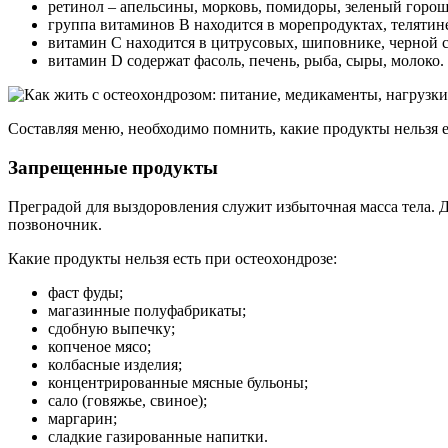
ретинол – апельсины, морковь, помидоры, зеленый горош
группа витаминов В находится в морепродуктах, телятине
витамин С находится в цитрусовых, шиповнике, черной с
витамин D содержат фасоль, печень, рыба, сыры, молоко.
Составляя меню, необходимо помнить, какие продукты нельзя е
Запрещенные продукты
Преградой для выздоровления служит избыточная масса тела. 
позвоночник.
Какие продукты нельзя есть при остеохондрозе:
фаст фуды;
магазинные полуфабрикаты;
сдобную выпечку;
копченое мясо;
колбасные изделия;
концентрированные мясные бульоны;
сало (говяжье, свиное);
маргарин;
сладкие газированные напитки.