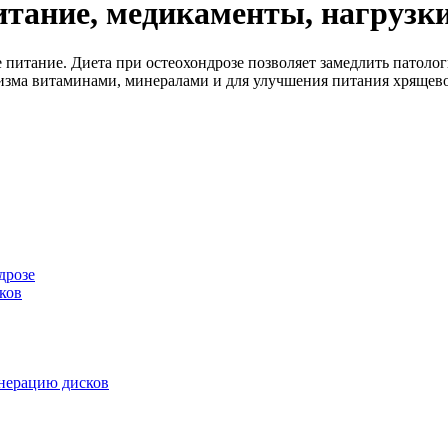
итание, медикаменты, нагрузк
е питание. Диета при остеохондрозе позволяет замедлить патол
изма витаминами, минералами и для улучшения питания хрящево
дрозе
ков
енерацию дисков