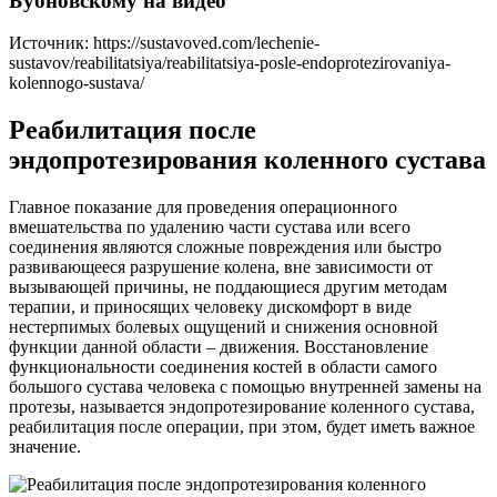
Бубновскому на видео
Источник:
https://sustavoved.com/lechenie-
sustavov/reabilitatsiya/reabilitatsiya-posle-endoprotezirovaniya-
kolennogo-sustava/
Реабилитация после
эндопротезирования коленного сустава
Главное показание для проведения операционного
вмешательства по удалению части сустава или всего
соединения являются сложные повреждения или быстро
развивающееся разрушение колена, вне зависимости от
вызывающей причины, не поддающиеся другим методам
терапии, и приносящих человеку дискомфорт в виде
нестерпимых болевых ощущений и снижения основной
функции данной области – движения. Восстановление
функциональности соединения костей в области самого
большого сустава человека с помощью внутренней замены на
протезы, называется эндопротезирование коленного сустава,
реабилитация после операции, при этом, будет иметь важное
значение.