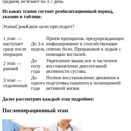
среднем, исчезают на 3-7 день.
Из каких этапов состоит реабилитационный период,
указано в таблице.
ЭтапыСрокКакие цели преследует?
1 этап —
Приём препаратов, предупреждающих
наступает
До 3-х
инфицирование и способствующие
сразу после
недель
снятию боли. Привыкание к ходьбе с
операции
помощью костылей.
До
Укрепление мышц ног и частичное
2 этап —
полу
восстановление двигательной
ранний
года
активности сустава.
До
Полное восстановление движения и
3 этап —
одного
подготовка пациента к полноценной
отдаленный
года
активной жизни.
Далее рассмотрим каждый этап подробнее:
Послеоперационный этап