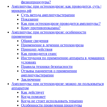
физиопроцедуры?
Амплипульс при остеохондрозе: как проводится, суть |
мрикрнц.рф
Суть метода амплипульстерапии
Показание
Как при остеохондрозе проводится амплипульс?
Кому противопоказана?
Амплипульс при остеохондрозе: особенности
применения
Общие сведения
Применение в лечении остеохондроза
Принцип действия
Как проводится сеанс
Инструкция по применению аппарата в домашних
условиях
Правила техники безопасности
Отзывы пациентов о применении
амплипульстерапии
Заключение
Амплипульс при остеохондрозе: можно ли пользоваться
аппаратом
Как действует
Когда поможет
Когда не стоит использовать терапию
Особенности проведения процедуры