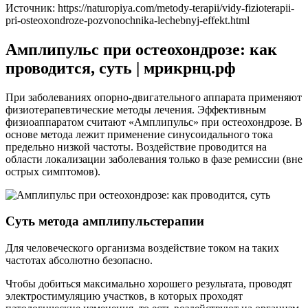
Источник:
https://naturopiya.com/metody-terapii/vidy-fizioterapii-
pri-osteoxondroze-pozvonochnika-lechebnyj-effekt.html
Амплипульс при остеохондрозе: как
проводится, суть | мрикрнц.рф
При заболеваниях опорно-двигательного аппарата применяют
физиотерапевтические методы лечения. Эффективным
физиоаппаратом считают «Амплипульс» при остеохондрозе. В
основе метода лежит применение синусоидального тока
предельно низкой частоты. Воздействие проводится на
области локализации заболевания только в фазе ремиссии (вне
острых симптомов).
Суть метода амплипульстерапии
Для человеческого организма воздействие током на таких
частотах абсолютно безопасно.
Чтобы добиться максимально хорошего результата, проводят
электростимуляцию участков, в которых проходят