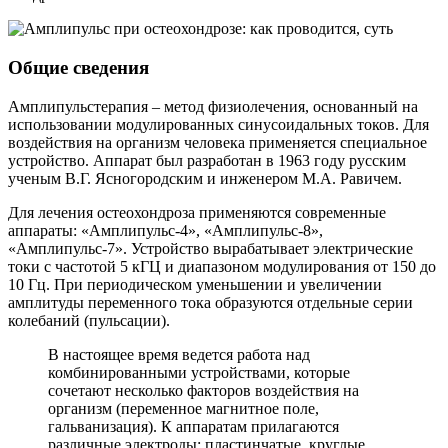
Общие сведения
Амплипульстерапия – метод физиолечения, основанный на
использовании модулированных синусоидальных токов. Для
воздействия на организм человека применяется специальное
устройство. Аппарат был разработан в 1963 году русским
ученым В.Г. Ясногородским и инженером М.А. Равичем.
Для лечения остеохондроза применяются современные
аппараты: «Амплипульс-4», «Амплипульс-8»,
«Амплипульс-7». Устройство вырабатывает электрические
токи с частотой 5 кГЦ и диапазоном модулирования от 150 до
10 Гц. При периодическом уменьшении и увеличении
амплитуды переменного тока образуются отдельные серии
колебаний (пульсации).
В настоящее время ведется работа над
комбинированными устройствами, которые
сочетают несколько факторов воздействия на
организм (переменное магнитное поле,
гальванизация). К аппаратам прилагаются
различные электроды: пластинчатые, круглые.