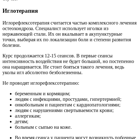
Иглотерапия
Иглорефлексотерапия считается частью комплексного лечения
остеохондроза. Специалист использует иголки из
нержавеющей стали. Их он вкалывает в акупунктурные
точки, выбирая их по локализации боли и степени развития
болезни.
Курс продолжается 12-15 сеансов. В первые сеансы
интенсивность воздействия не будет большой, но постепенно
она наращивается. Не стоит бояться такого лечения, ведь
уколы игл абсолютно безболезненны.
Не проводят иглорефлексотерапию:
беременным и кормящим;
людям с инфекциями, простудами, гипертермией;
онкобольным и пациентам с кардиопатологиями;
людям с нарушениями свертываемости крови;
аллергикам;
детям;
больным с сыпью на коже.
Во время сеанса у пациента могут возникнуть побочные