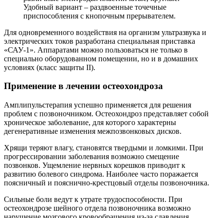
Удобный вариант – раздвоенные точечные
приспособления с кнопочным прерывателем.
Для одновременного воздействия на организм ультразвука и
электрических токов разработана специальная приставка
«САУ-1». Аппаратами можно пользоваться не только в
специально оборудованном помещении, но и в домашних
условиях (класс защиты II).
Применение в лечении остеохондроза
Амплипульстерапия успешно применяется для решения
проблем с позвоночником. Остеохондроз представляет собой
хроническое заболевание, для которого характерны
дегенеративные изменения межпозвонковых дисков.
Хрящи теряют влагу, становятся твердыми и ломкими. При
прогрессировании заболевания возможно смещение
позвонков. Ущемление нервных корешков приводит к
развитию болевого синдрома. Наиболее часто поражается
поясничный и пояснично-крестцовый отделы позвоночника.
Сильные боли ведут к утрате трудоспособности. При
остеохондрозе шейного отдела позвоночника возможно
нарушение мозгового кровообращения из-за сдавления