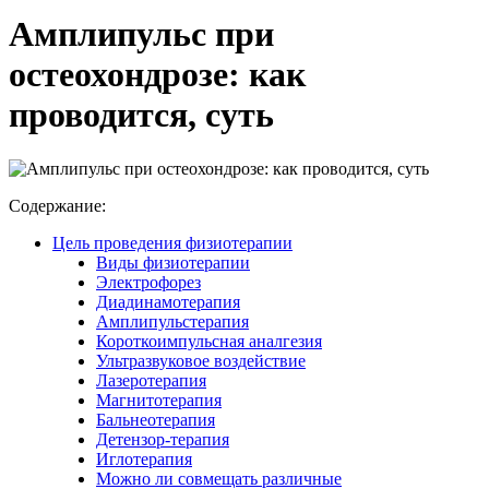
Амплипульс при
остеохондрозе: как
проводится, суть
Содержание:
Цель проведения физиотерапии
Виды физиотерапии
Электрофорез
Диадинамотерапия
Амплипульстерапия
Короткоимпульсная аналгезия
Ультразвуковое воздействие
Лазеротерапия
Магнитотерапия
Бальнеотерапия
Детензор-терапия
Иглотерапия
Можно ли совмещать различные