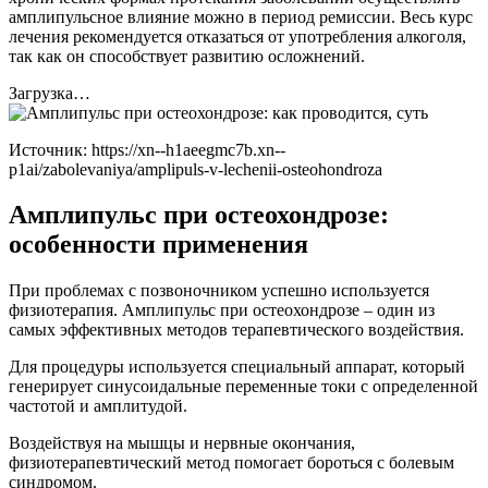
амплипульсное влияние можно в период ремиссии. Весь курс
лечения рекомендуется отказаться от употребления алкоголя,
так как он способствует развитию осложнений.
Загрузка…
Источник:
https://xn--h1aeegmc7b.xn--
p1ai/zabolevaniya/amplipuls-v-lechenii-osteohondroza
Амплипульс при остеохондрозе:
особенности применения
При проблемах с позвоночником успешно используется
физиотерапия. Амплипульс при остеохондрозе – один из
самых эффективных методов терапевтического воздействия.
Для процедуры используется специальный аппарат, который
генерирует синусоидальные переменные токи с определенной
частотой и амплитудой.
Воздействуя на мышцы и нервные окончания,
физиотерапевтический метод помогает бороться с болевым
синдромом.