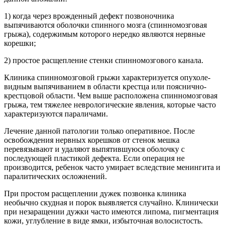
1) когда через врожденный дефект позвоночника
выпячиваются оболочки спинного мозга (спинномозговая
грыжа), содержимым которого нередко являются нервные
корешки;
2) простое расщепление стенки спинномозгового канала.
Клиника спинномозговой грыжи характеризуется опухоле­
видным выпячиванием в области крестца или пояснично-
крестцовой области. Чем выше расположена спинномозговая
грыжа, тем тяжелее неврологические явления, которые часто
характеризуются параличами.
Лечение данной патологии только оперативное. После
освобождения нервных корешков от стенок мешка
перевязывают и удаляют выпятившуюся оболочку с
последующей пластикой де­фекта. Если операция не
производится, ребенок часто умирает вследствие менингита и
паралитических осложнений.
При простом расщеплении дужек позвонка клиника
необычно скудная и порок выявляется случайно. Клинически
при незаращении дужки часто имеются липома, пигментация
кожи, углубление в виде ямки, избыточная волосистость.