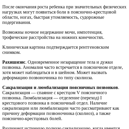
После окончания роста ребенка при значительных физических
нагрузках могут появиться боли в по­яснично-крестцовой
области, ногах, быстрая утомляемость, судо­рожные
подергивания.
Возможны ночное недержание мочи, импо­тенция,
трофические расстройства на нижних конечностях.
Клиническая картина подтверждается рентгеновским
снимком.
Рахишизис
. Одновременное незаращение тела и дужки
позвонка. Аномалия часто встречается в поясничном отделе,
хотя может наблюдаться и в шейном. Может вызвать
деформацию позвоночника по типу сколиоза.
Сакрализация и люмбализация поясничных позвонков
.
Сакрализа­ция — спаяние с крестцом V поясничного
позвонка. Люмбализа­ция — отделение (переход) I
крестцового позвонка в поясничный отдел. Наличие
сакрализации или люмбализации часто рассматри­вают как
причину деформации позвоночника (сколиоз), а также
пояснично-крестцовых болей.
Различают истинную полную сакрализацию, когда имеется