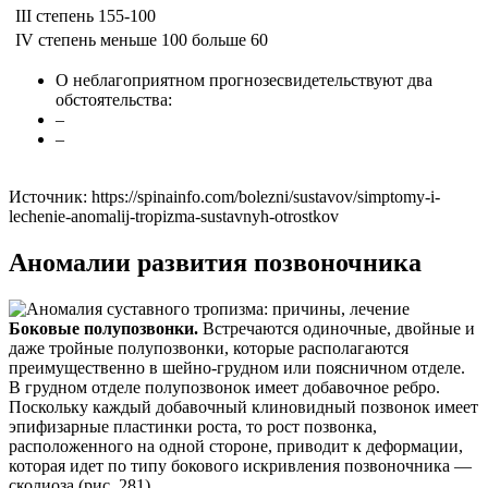
III степень 155-100
IV степень меньше 100
больше 60
О неблагоприятном прогнозесвидетельствуют два
обстоятельства:
–
–
Источник:
https://spinainfo.com/bolezni/sustavov/simptomy-i-
lechenie-anomalij-tropizma-sustavnyh-otrostkov
Аномалии развития позвоночника
Боковые полупозвонки.
Встречаются одиночные, двойные и
даже тройные полупозвонки, которые располагаются
преимущественно в шейно-грудном или поясничном отделе.
В грудном отделе по­лупозвонок имеет добавочное ребро.
Поскольку каждый добавочный клиновидный позвонок имеет
эпифизарные пластинки роста, то рост позвонка,
расположенного на одной стороне, приводит к деформа­ции,
которая идет по типу бокового искривления позвоночни­ка —
сколиоза (рис. 281).