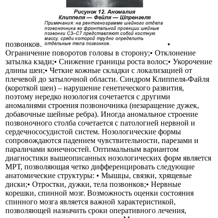
позвонков.
•
Ограничение поворотов головы в сторону;• Отклонение
затылка кзади;• Снижение границы роста волос;• Укорочение
длины шеи;• Четкие кожные складки с локализацией от
плечевой до затылочной области. Синдром Клиппеля-Файля
(короткой шеи) – нарушение генетического развития,
поэтому нередко нозология сочетается с другими
аномалиями строения позвоночника (незаращение дужек,
добавочные шейные ребра). Иногда аномальное строение
позвоночного столба сочетается с патологией нервной и
сердечнососудистой систем. Нозологические формы
сопровождаются падением чувствительности, парезами и
параличами конечностей. Оптимальным вариантом
диагностики вышеописанных нозологических форм является
МРТ, позволяющая четко дифференцировать следующие
анатомические структуры: • Мышцы, связки, хрящевые
диски;• Отростки, дужки, тела позвонков;• Нервные
корешки, спинной мозг. Возможность оценки состояния
спинного мозга является важной характеристикой,
позволяющей назначить сроки оперативного лечения,