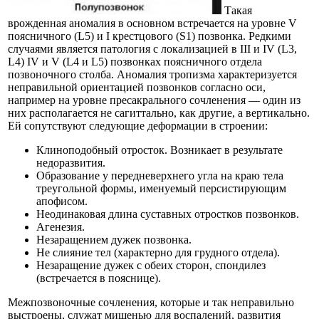
Такая
врожденная аномалия в основном встречается на уровне V
поясничного (L5) и I крестцового (S1) позвонка. Редкими
случаями является патология с локализацией в III и IV (L3,
L4) IV и V (L4 и L5) позвонках поясничного отдела
позвоночного столба. Аномалия тропизма характеризуется
неправильной ориентацией позвонков согласно оси,
например на уровне пресакрального сочленения — один из
них располагается не сагиттально, как другие, а вертикально.
Ей сопутствуют следующие деформации в строении:
Клиноподобный отросток. Возникает в результате
недоразвития.
Образование у передневерхнего угла на краю тела
треугольной формы, именуемый персистирующим
апофисом.
Неодинаковая длина суставных отростков позвонков.
Агенезия.
Незаращением дужек позвонка.
Не слияние тел (характерно для грудного отдела).
Незаращение дужек с обеих сторон, спондилез
(встречается в пояснице).
Межпозвоночные сочленения, которые и так неправильно
выстроены, служат мишенью для воспалений, развития