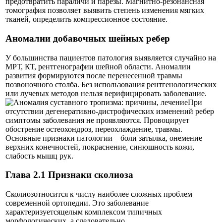
предотвратить параличи и парезы. Магнитно-резонансная
томография позволяет выявить степень изменения мягких
тканей, определить компрессионное состояние.
Аномалии добавочных шейных ребер
У большинства пациентов патология выявляется случайно на
МРТ, КТ, рентгенографии шейной области. Аномалии
развития формируются после перенесенной травмы
позвоночного столба. Без использования рентгенологических
или лучевых методов нельзя верифицировать заболевание.
При
отсутствии дегенеративно-дистрофических изменений ребер
симптомы заболевания не проявляются. Провоцирует
обострение остеохондроз, переохлаждение, травмы.
Основные признаки патологии – боли затылка, онемение
верхних конечностей, покраснение, синюшность кожи,
слабость мышц рук.
Глава 2.1 Признаки сколиоза
Сколиозотносится к числу наиболее сложных проблем
современной ортопедии. Это заболевание
характеризуетсяцелым комплексом типичных
морфологических, а следовательно,