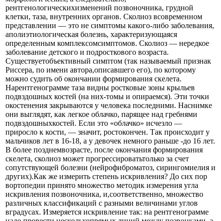
рентгенологическихизменений позвоночника, грудной
клетки, таза, внутренних органов. Сколиоз всовременном
представлении — это не симптомы какого-либо заболевания,
аполиэтиологическая болезнь, характеризующаяся
определенным комплексомсимптомов. Сколиоз — нередкое
заболевание детского и подросткового возраста.
Существуетобъективный симптом (так называемый признак
Риссера, по имени автора,описавшего его), по которому
можно судить об окончании формирования скелета.
Нарентгенограмме таза видны ростковые зоны крыльев
подвздошных костей (на них-томы и опираемся). Эти точки
окостенения закрываются у человека последними. Наснимке
они выглядят, как легкое облачко, парящее над гребнями
подвздошныхкостей. Если это «облачко» исчезло —
приросло к кости, — значит, ростокончен. Так происходит у
мальчиков лет в 16-18, а у девочек немного раньше -до 16 лет.
В более позднемвозрасте, после окончания формирования
скелета, сколиоз может прогрессироватьтолько за счет
сопутствующей болезни (нейрофиброматоз, сирингомиелия и
других).Как же измерить степень искривления? До сих пор
вортопедии принято множество методик измерения угла
искривления позвоночника, и,соответственно, множество
различных классификаций с разными величинами углов
вградусах. Измеряется искривление так: на рентгенограмме
надо провести несколькопрямых линий между позвонками, а