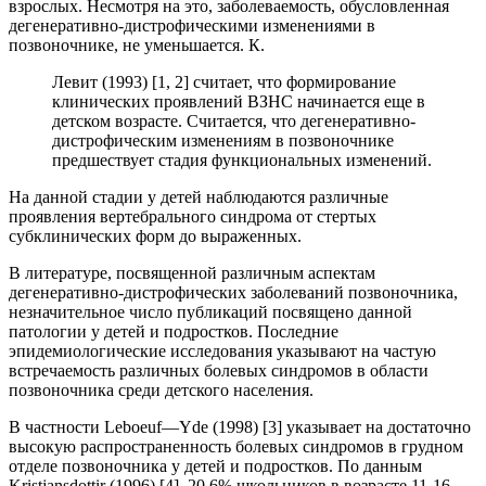
взрослых. Несмотря на это, заболеваемость, обусловленная
дегенеративно-дистрофическими изменениями в
позвоночнике, не уменьшается. К.
Левит (1993) [1, 2] считает, что формирование
клинических проявлений ВЗНС начинается еще в
детском возрасте. Считается, что дегенеративно-
дистрофическим изменениям в позвоночнике
предшествует стадия функциональных изменений.
На данной стадии у детей наблюдаются различные
проявления вертебрального синдрома от стертых
субклинических форм до выраженных.
В литературе, посвященной различным аспектам
дегенеративно-дистрофических заболеваний позвоночника,
незначительное число публикаций посвящено данной
патологии у детей и подростков. Последние
эпидемиологические исследования указывают на частую
встречаемость различных болевых синдромов в области
позвоночника среди детского населения.
В частности Leboеuf—Yde (1998) [3] указывает на достаточно
высокую распространенность болевых синдромов в грудном
отделе позвоночника у детей и подростков. По данным
Kristjansdottir (1996) [4], 20,6% школьников в возрасте 11-16