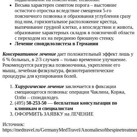
Весьма характерен симптом порога – выстояние
остистого отростка вследствие смещения 5-го
поясничного позвонка и образования углубления сразу
под ним, горизонтальное расположение крестца,
выпячивание грудной клетки, а впоследствии и живота,
образование характерных складок в поясничной области
с переходом их на переднюю брюшную стенку.
Лечение спондилолистеза в Германии
Консервативное лечение
дает положительный эффект лишь у
6 % больных, в 2/3 случаев – только временное улучшение.
Рекомендуется разгрузка позвоночника, укрепление его
мышц, лечебная физкультура, физиотерапевтические
процедуры для купирования болей.
Хирургическое лечение
заключается в фиксации
смещающегося позвонка: операции Чаклина, Коржа,
Олби – спондилодез.
(495)
50-253-50
—
бесплатная консультация по
клиникам и специалистам
ОФОРМИТЬ ЗАЯВКУ на ЛЕЧЕНИЕ
Источник:
https://medtravel.ru/GermanyMedTravel/Anomaliesofthespinetreatm