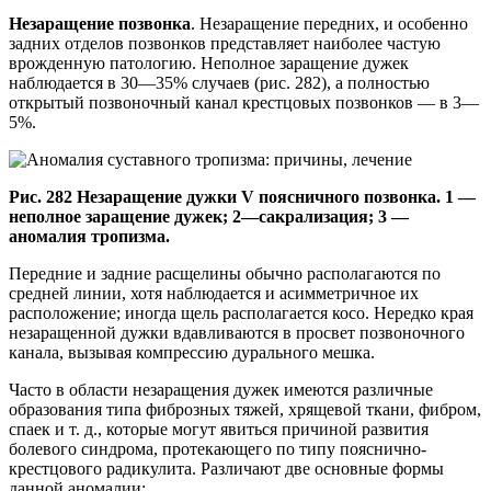
Незаращение позвонка
. Незаращение передних, и особенно
задних отделов позвонков представляет наиболее частую
врожденную патологию. Неполное заращение дужек
наблюдается в 30—35% слу­чаев (рис. 282), а полностью
открытый позвоночный канал крестцо­вых позвонков — в 3—
5%.
Рис. 282 Незаращение дужки V поясничного позвонка. 1 —
неполное заращение дужек; 2—сакрализация; 3 —
аномалия тропизма.
Передние и задние расщелины обычно располагаются по
средней линии, хотя наблюдается и асимметричное их
расположение; иногда щель располагается косо. Нередко края
незаращенной дужки вдавливаются в просвет позвоночного
канала, вызывая компрессию дурального мешка.
Часто в области незаращения дужек имеются различные
образования типа фиброзных тяжей, хрящевой ткани, фибром,
спаек и т. д., которые могут явиться причиной развития
болевого синдрома, протекающего по типу пояснично-
крестцового радикули­та. Различают две основные формы
данной аномалии: