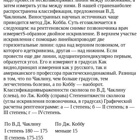
затем измерить углы между ними. В нашей страненаиболее
распространена классификация, предложенная В.Д.
Чаклиным. Виностранных научных источниках чаще
приводится метод Дж. Кобба. Суть егозаключается в
следующем: на рентгеновском снимке позвоночника врач
измеряетS-образное двойное искривление. В верхнем участке
искривления с помощью линейкипроводят две
горизонтальные линии: одна над верхним позвонком, от
которого идеткривизна, другая — над нижним. Если
провести еще две линии, идущиеперпендикулярно первым,
образуется угол. Его и измеряют в градусах Как
видно,принцип измерения как у русского, так и
американского профессора практическиодинаковый. Разница
в том, что по Чаклину, чем больше градусов, тем
легчестепень болезни, а по Коббу — наоборот.
Классификациявыраженности сколиоза по В.Д. Чаклину
(слева), по Лж. Коббу (справа) Степенитяжести сколиоза
(углы искривления позвоночника, в градусах) Графический
расчетна рентгенограмме: а — I степень; б — II степень; в —
III степень; г — IVстепень.
По В.Д. Чаклину
По Дж. Коббу
I степень 180 — 175
меньше 15
II степень 175-155