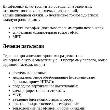
Дифференциацию тропизма проводят с переломами,
отрывами костных и хрящевых разрастаний,
кальцификацией связки. В постановке точного диагноза
главную роль играют:
рентгенография (показывает асимметрию позвонков);
спиральная компьютерная томография;
МРТ.
Лечение патологии
Терапию при аномалии тропизма разделяют на
консервативную и оперативную. В программу первого, более
щадящего метода, входит:
постельный режим;
медикаментозное обезболивание (новокаиновые
блокады, прием НПВС);
подводное вертикальное вытягивание;
электрофорез с анальгетиками;
УВЧ;
введение биогенных стимуляторов;
пояснично-крестцовое корсетирование;
теплолечение парафином и горчичниками;