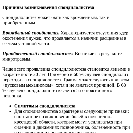
Причины возникновения спондилолистеза
Спондилолистез может быть как врожденным, так и
приобретенным.
Врожденный спондилолиз.
Характеризуется отсутствия ядер
окостенения дужек, что проявляется в наличии расщелины в
ее межсуставной части.
Приобретенный спондилолистез.
Возникает в результате
микротравмы.
Чаше всего проявления спондилолистеза становятся явными в
возрасте посте 20 лет. Примерно в 60 % случаев спондилолиз
переходит в спондилолистез. Травма может служить при этом
«пусковым механизмом», хотя и не являться причиной. В 68
% случаев спондилолистез касается 5-го поясничного
позвонка.
Симптомы спондилолистеза
Для спондилолистеза характерны следующие признаки:
спонтанное возникновение болей в пояснично-
крестцовой области, которые могут усиливаться при
сидении и движениях позвоночника, болезненность при
надавливании на поясничные позвонки.