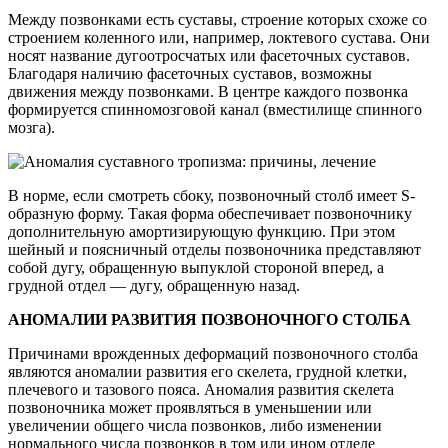
Между позвонками есть суставы, строение которых схоже со
строением коленного или, например, локтевого сустава. Они
носят название дугоотросчатых или фасеточных суставов.
Благодаря наличию фасеточных суставов, возможны
движения между позвонками. В центре каждого позвонка
формируется спинномозговой канал (вместилище спинного
мозга).
В норме, если смотреть сбоку, позвоночный столб имеет S-
образную форму. Такая форма обеспечивает позвоночнику
дополнительную амортизирующую функцию. При этом
шейный и поясничный отделы позвоночника представляют
собой дугу, обращенную выпуклой стороной вперед, а
грудной отдел — дугу, обращенную назад.
АНОМАЛИИ РАЗВИТИЯ ПОЗВОНОЧНОГО СТОЛБА
Причинами врожденных деформаций позвоночного столба
являются аномалии развития его скелета, грудной клетки,
плечевого и тазового пояса. Аномалия развития скелета
позвоночника может проявляться в уменьшении или
увеличении общего числа позвонков, либо изменении
нормального числа позвонков в том или ином отделе