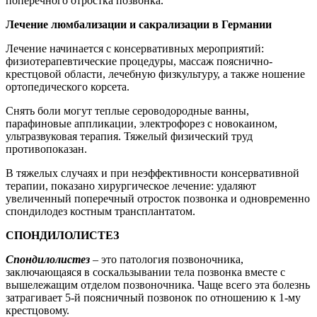
поперечного отростка позвонка.
Лечение люмбализации и сакрализации в Германии
Лечение начинается с консервативных мероприятий:
физиотерапевтические процедуры, массаж пояснично-
крестцовой области, лечебную физкультуру, а также ношение
ортопедического корсета.
Снять боли могут теплые сероводородные ванны,
парафиновые аппликации, электрофорез с новокаином,
ультразвуковая терапия. Тяжелый физический труд
противопоказан.
В тяжелых случаях и при неэффективности консервативной
терапии, показано хирургическое лечение: удаляют
увеличенный поперечный отросток позвонка и одновременно
спондилодез костным трансплантатом.
СПОНДИЛОЛИСТЕЗ
Спондилолистез
– это патология позвоночника,
заключающаяся в соскальзывании тела позвонка вместе с
вышележащим отделом позвоночника. Чаще всего эта болезнь
затрагивает 5-й поясничный позвонок по отношению к 1-му
крестцовому.