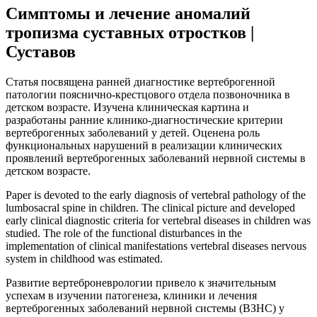
Симптомы и лечение аномалий
тропизма суставных отростков |
Суставов
Статья посвящена ранней диагностике вертеброгенной
патологии пояснично-крестцового отдела позвоночника в
детском возрасте. Изучена клиническая картина и
разработаны ранние клинико-диагностические критерии
вертеброгенных заболеваний у детей. Оценена роль
функциональных нарушений в реализации клинических
проявлений вертеброгенных заболеваний нервной системы в
детском возрасте.
Paper is devoted to the early diagnosis of vertebral pathology of the
lumbosacral spine in children. The clinical picture and developed
early clinical diagnostic criteria for vertebral diseases in children was
studied. The role of the functional disturbances in the
implementation of clinical manifestations vertebral diseases nervous
system in childhood was estimated.
Развитие вертеброневрологии привело к значительным
успехам в изучении патогенеза, клиники и лечения
вертеброгенных заболеваний нервной системы (ВЗНС) у