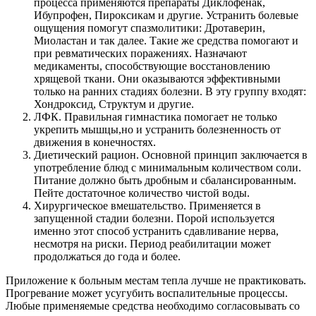
процесса применяются препараты Диклофенак,
Ибупрофен, Пироксикам и другие. Устранить болевые
ощущения помогут спазмолитики: Дротаверин,
Миоластан и так далее. Такие же средства помогают и
при ревматических поражениях. Назначают
медикаменты, способствующие восстановлению
хрящевой ткани. Они оказываются эффективными
только на ранних стадиях болезни. В эту группу входят:
Хондроксид, Структум и другие.
ЛФК. Правильная гимнастика помогает не только
укрепить мышцы,но и устранить болезненность от
движения в конечностях.
Диетический рацион. Основной принцип заключается в
употребление блюд с минимальным количеством соли.
Питание должно быть дробным и сбалансированным.
Пейте достаточное количество чистой воды.
Хирургическое вмешательство. Применяется в
запущенной стадии болезни. Порой используется
именно этот способ устранить сдавливание нерва,
несмотря на риски. Период реабилитации может
продолжаться до года и более.
Приложение к больным местам тепла лучше не практиковать.
Прогревание может усугубить воспалительные процессы.
Любые применяемые средства необходимо согласовывать со