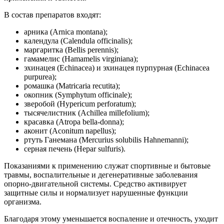
В состав препаратов входят:
арника (Arnica montana);
календула (Calendula officinalis);
маргаритка (Bellis perennis);
гамамелис (Hamamelis virginiana);
эхинацея (Echinacea) и эхинацея пурпурная (Echinacea
purpurea);
ромашка (Matricaria recutita);
окопник (Symphytum officinale);
зверобой (Hypericum perforatum);
тысячелистник (Achillea millefolium);
красавка (Atropa bella-donna);
аконит (Aconitum napellus);
ртуть Ганемана (Mercurius solubilis Hahnemanni);
серная печень (Hepar sulfuris).
Показаниями к применению служат спортивные и бытовые
травмы, воспалительные и дегенеративные заболевания
опорно-двигательной системы. Средство активирует
защитные силы и нормализует нарушенные функции
организма.
Благодаря этому уменьшается воспаление и отечность, уходит