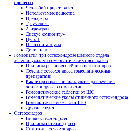
процессы
Что собой представляет
Используемые вещества
Препараты
Траумель С
Артро-гран
Дискус композитум
Цель Т
Плюсы и минусы
Дополнение
Гомеопатия при остеохондрозе шейного отдела —
лечение уколами гомеопатических препаратов
Причины развития шейного остеохондроза
Лечение остеохондроза гомеопатическими
препаратами
Какие препараты используются для лечения
остеохондроза в гомеопатии
Гомеопатические таблетки от ШО
Гомеопатические уколы от шейного остеохондроза
Гомеопатические мази от ШО
Другие средства
Остеохондроз
Виды остеохондроза
Причины остеохондроза
Симптомы остеохондроза