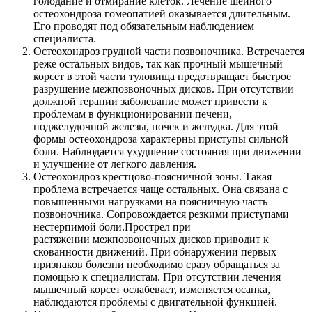
голодание и отмирание клеток. Лечение шейного
остеохондроза гомеопатией оказывается длительным.
Его проводят под обязательным наблюдением
специалиста.
Остеохондроз грудной части позвоночника. Встречается
реже остальных видов, так как прочный мышечный
корсет в этой части туловища предотвращает быстрое
разрушение межпозвоночных дисков. При отсутствии
должной терапии заболевание может привести к
проблемам в функционировании печени,
поджелудочной железы, почек и желудка. Для этой
формы остеохондроза характерны приступы сильной
боли. Наблюдается ухудшение состояния при движении
и улучшение от легкого давления.
Остеохондроз крестцово-поясничной зоны. Такая
проблема встречается чаще остальных. Она связана с
повышенными нагрузками на поясничную часть
позвоночника. Сопровождается резкими приступами
нестерпимой боли.Прострел при
растяжении межпозвоночных дисков приводит к
скованности движений. При обнаружении первых
признаков болезни необходимо сразу обращаться за
помощью к специалистам. При отсутствии лечения
мышечный корсет ослабевает, изменяется осанка,
наблюдаются проблемы с двигательной функцией.