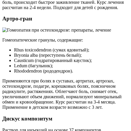
боль, происходит быстрое заживление тканей. Курс лечения
рассчитан на 2-4 недели. Подходит для детей с рождения.
Артро-гран
Гомеопатические гранулы, содержащие:
Rhus toxicodendron (сумах ядовитый);
Bryonia alba (переступень белый);
Causticum (гидратированный каустик);
Ledum (багульник);
Rhododendron (рододендрон).
Применяются при болях в суставах, артритах, артрозах,
остеохондрозе, подагре, корешковых болях, поясничном
радикулите, растяжениях. Облегчают боль, снимает отек,
увеличивают объем движений, нормализуют минеральный
обмен и кровообращение. Курс рассчитан на 3-4 месяца.
Применение в детском возрасте возможно с 3 лет.
Дискус композитум
Раствор для инъекций на основе 37 компонентов