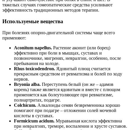
тяжелых случаях гомеопатические средства усиливают
эффективность традиционных методов терапии.
Используемые вещества
При болезнях опорно-двигательной системы чаще всего
применяют:
Aconitum napellus.
Растение аконит (или борец)
эффективно при боли в мышцах, суставах и
позвоночнике, мигренях, невралгии, особенно, после
пребывания на холоде.
Rhus toxicodendron.
Ядовитый плющ считается
прекрасным средством от ревматизма и болей по ходу
нервов.
Bryonia alba.
Переступень белый (он же – адамов
корень) также является ядовитым и вместе с плющом
применяется как болеутоляющее при ревматизме,
полиартритах, подагре.
Colchicum.
Алкалоиды семян безвременника хорошо
помогают при подагре – отложении солей мочевой
кислоты в суставах.
Formicicum acidum.
Муравьиная кислота эффективна
при невралгиях, треморе, воспалении и хрусте суставов.