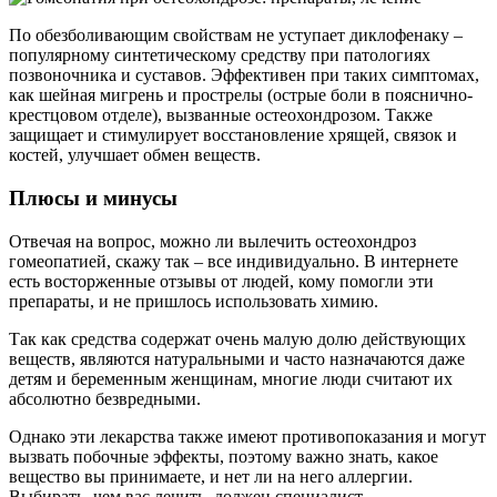
По обезболивающим свойствам не уступает диклофенаку –
популярному синтетическому средству при патологиях
позвоночника и суставов. Эффективен при таких симптомах,
как шейная мигрень и прострелы (острые боли в пояснично-
крестцовом отделе), вызванные остеохондрозом. Также
защищает и стимулирует восстановление хрящей, связок и
костей, улучшает обмен веществ.
Плюсы и минусы
Отвечая на вопрос, можно ли вылечить остеохондроз
гомеопатией, скажу так – все индивидуально. В интернете
есть восторженные отзывы от людей, кому помогли эти
препараты, и не пришлось использовать химию.
Так как средства содержат очень малую долю действующих
веществ, являются натуральными и часто назначаются даже
детям и беременным женщинам, многие люди считают их
абсолютно безвредными.
Однако эти лекарства также имеют противопоказания и могут
вызвать побочные эффекты, поэтому важно знать, какое
вещество вы принимаете, и нет ли на него аллергии.
Выбирать, чем вас лечить, должен специалист.