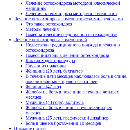
Лечение остеохондроза методами классической
медицины
Лечение остеохондроза методами гомеопатии
Лечение остеохондроза гомеопатическими средствами
Что такое остеохондроз
Методы лечения
Гомеопатические средства при остеохондрозе
Лечение остеохондроза гомеопатией
Недостатки традиционного подхода к лечению
остеохондроза
Гомеосиниатрия в лечении остеохондроза
Как проходит процедура
Случаи из практики
Женщина (28 лет), бухгалтер
В течение пяти месяцев наблюдалась боль в спине,
локализованная в правой части шеи
Женщина (47 лет)
Жалобы на боль в пояснице в течение четырех
месяцев
Мужчина (43 года), водитель
Жалобы на боль в спине в течение четырех
месяцев
Мужчина (25 лет), графический дизайнер
Боль в шее на протяжении 10 месяцев
Похожие статьи