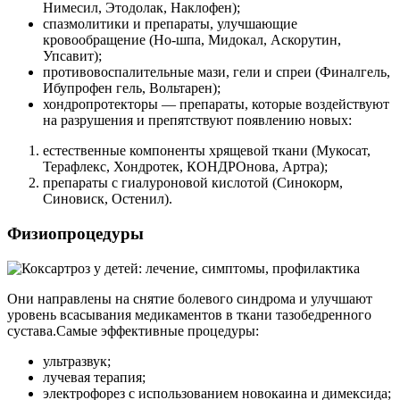
Нимесил, Этодолак, Наклофен);
спазмолитики и препараты, улучшающие
кровообращение (Но-шпа, Мидокал, Аскорутин,
Упсавит);
противовоспалительные мази, гели и спреи (Финалгель,
Ибупрофен гель, Вольтарен);
хондропротекторы — препараты, которые воздействуют
на разрушения и препятствуют появлению новых:
естественные компоненты хрящевой ткани (Мукосат,
Терафлекс, Хондротек, КОНДРОнова, Артра);
препараты с гиалуроновой кислотой (Синокорм,
Синовиск, Остенил).
Физиопроцедуры
Они направлены на снятие болевого синдрома и улучшают
уровень всасывания медикаментов в ткани тазобедренного
сустава.Самые эффективные процедуры:
ультразвук;
лучевая терапия;
электрофорез с использованием новокаина и димексида;