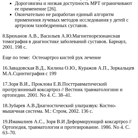
Дороговизна и низкая доступность МРТ ограничивают
ее применение [26].
Окончательно не разработан единый алгоритм
применения лучевых методов исследования у детей с
артрозом тазобедренных суставов.
8.Брюханов А.В., Васильев А.Ю.Магнитнорезонансная
томография в диагностике заболеваний суставов. Барнаул,
2001. 198 с.
Еще по теме: Остеоартроз кистей рук лечение
16.Завадовская В.Д., Килина О.Ю., Куражов А.П., Зоркальцев
М.А.Сцинтиграфия с 199
17.Зоря В.И., Проклова Е.В.Посттравматический
протрузионный коксартроз // Вестник травматологиии и
ортопедии. 2001. No 4. С. 38–41.
18.Зубарев А.В.Диагностический ультразвук: Костно-
мышечная система. М.: Стром, 2002. 136 с.
19.Имамалиев А.С., Зоря В.И Деформирующий коксартроз //
Ортопедия, травматология и протезирование. 1986. No 4. С.
63–70.