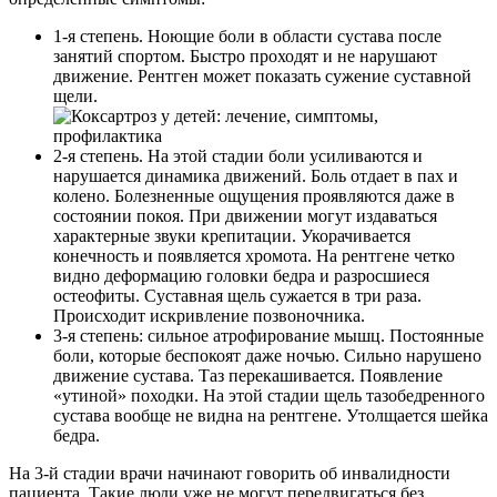
1-я степень. Ноющие боли в области сустава после
занятий спортом. Быстро проходят и не нарушают
движение. Рентген может показать сужение суставной
щели.
2-я степень. На этой стадии боли усиливаются и
нарушается динамика движений. Боль отдает в пах и
колено. Болезненные ощущения проявляются даже в
состоянии покоя. При движении могут издаваться
характерные звуки крепитации. Укорачивается
конечность и появляется хромота. На рентгене четко
видно деформацию головки бедра и разросшиеся
остеофиты. Суставная щель сужается в три раза.
Происходит искривление позвоночника.
3-я степень: сильное атрофирование мышц. Постоянные
боли, которые беспокоят даже ночью. Сильно нарушено
движение сустава. Таз перекашивается. Появление
«утиной» походки. На этой стадии щель тазобедренного
сустава вообще не видна на рентгене. Утолщается шейка
бедра.
На 3-й стадии врачи начинают говорить об инвалидности
пациента. Такие люди уже не могут передвигаться без