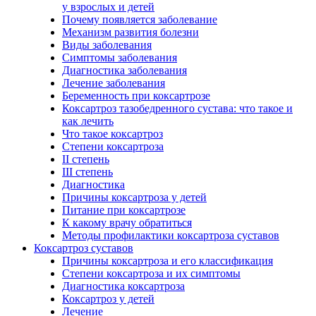
у взрослых и детей
Почему появляется заболевание
Механизм развития болезни
Виды заболевания
Симптомы заболевания
Диагностика заболевания
Лечение заболевания
Беременность при коксартрозе
Коксартроз тазобедренного сустава: что такое и
как лечить
Что такое коксартроз
Степени коксартроза
II степень
III степень
Диагностика
Причины коксартроза у детей
Питание при коксартрозе
К какому врачу обратиться
Методы профилактики коксартроза суставов
Коксартроз суставов
Причины коксартроза и его классификация
Степени коксартроза и их симптомы
Диагностика коксартроза
Коксартроз у детей
Лечение