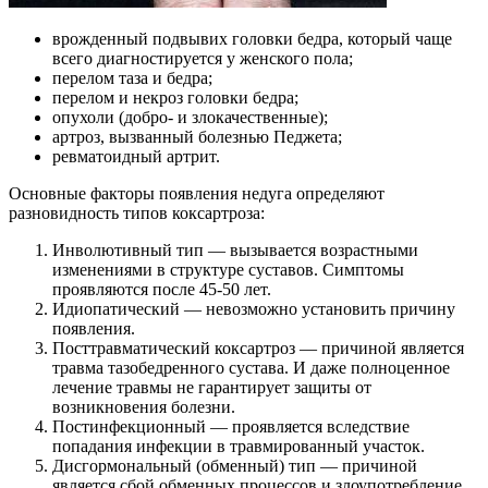
врожденный подвывих головки бедра, который чаще
всего диагностируется у женского пола;
перелом таза и бедра;
перелом и некроз головки бедра;
опухоли (добро- и злокачественные);
артроз, вызванный болезнью Педжета;
ревматоидный артрит.
Основные факторы появления недуга определяют
разновидность типов коксартроза:
Инволютивный тип — вызывается возрастными
изменениями в структуре суставов. Симптомы
проявляются после 45-50 лет.
Идиопатический — невозможно установить причину
появления.
Посттравматический коксартроз — причиной является
травма тазобедренного сустава. И даже полноценное
лечение травмы не гарантирует защиты от
возникновения болезни.
Постинфекционный — проявляется вследствие
попадания инфекции в травмированный участок.
Дисгормональный (обменный) тип — причиной
является сбой обменных процессов и злоупотребление