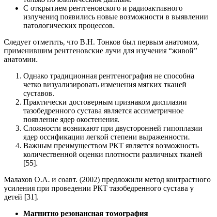
С открытием рентгеновского и радиоактивного
излучениq появились новые возможности в выявлении
патологических процессов.
Следует отметить, что В.Н. Тонков был первым анатомом,
применившим рентгеновские лучи для изучения “живой”
анатомии.
Однако традиционная рентгенография не способна
четко визуализировать изменения мягких тканей
суставов.
Практически достоверным признаком дисплазии
тазобедренного сустава является ассиметричное
появление ядер окостенения.
Сложности возникают при двусторонней гипоплазии
ядер оссификации легкой степени выраженности.
Важным преимуществом РКТ является возможность
количественной оценки плотности различных тканей
[55].
Малахов О.А. и соавт. (2002) предложили метод контрастного
усиления при проведении РКТ тазобедренного сустава у
детей [31].
Магнитно резонансная томография