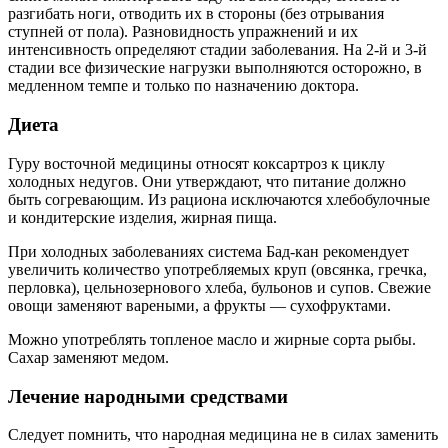
разгибать ноги, отводить их в стороны (без отрывания
ступней от пола). Разновидность упражнений и их
интенсивность определяют стадии заболевания. На 2-й и 3-й
стадии все физические нагрузки выполняются осторожно, в
медленном темпе и только по назначению доктора.
Диета
Гуру восточной медицины относят коксартроз к циклу
холодных недугов. Они утверждают, что питание должно
быть согревающим. Из рациона исключаются хлебобулочные
и кондитерские изделия, жирная пища.
При холодных заболеваниях система Бад-кан рекомендует
увеличить количество употребляемых круп (овсянка, гречка,
перловка), цельнозернового хлеба, бульонов и супов. Свежие
овощи заменяют вареными, а фрукты — сухофруктами.
Можно употреблять топленое масло и жирные сорта рыбы.
Сахар заменяют медом.
Лечение народными средствами
Следует помнить, что народная медицина не в силах заменить