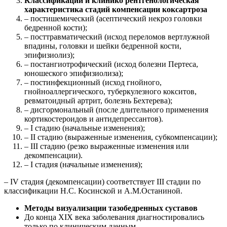
Классификации и клинико рентгенологическая
характеристика стадий компенсации коксартроза
– постишемический (асептический некроз головки
бедренной кости);
– посттравматический (исход переломов вертлужной
впадины, головки и шейки бедренной кости,
эпифизиолиз);
– постангиотрофический (исход болезни Пертеса,
юношеского эпифизиолиза);
– постинфекционный (исход гнойного,
гнойноаллергического, туберкулезного кокситов,
ревматоидный артрит, болезнь Бехтерева);
– дисгормональный (после длительного применения
кортикостероидов и антидепрессантов).
– I стадию (начальные изменения);
– II стадию (выраженные изменения, субкомпенсации);
– III стадию (резко выраженные изменения или
декомпенсации).
– I стадия (начальные изменения);
– IV cтадия (декомпенсации) соответствует III стадии по
классификации Н.С. Косинской и А.М.Останиной.
Методы визуализации тазобедренных суставов
До конца XIX века заболевания диагностировались
только по клиническим данным.