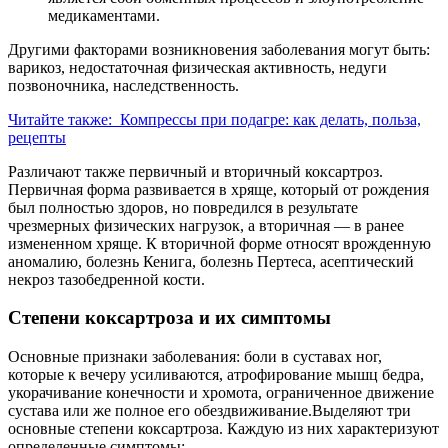
медикаментами.
Другими факторами возникновения заболевания могут быть:
варикоз, недостаточная физическая активность, недуги
позвоночника, наследственность.
Читайте также:
Компрессы при подагре: как делать, польза,
рецепты
Различают также первичный и вторичный коксартроз.
Первичная форма развивается в хряще, который от рождения
был полностью здоров, но повредился в результате
чрезмерных физических нагрузок, а вторичная — в ранее
измененном хряще. К вторичной форме относят врожденную
аномалию, болезнь Кенига, болезнь Пертеса, асептический
некроз тазобедренной кости.
Степени коксартроза и их симптомы
Основные признаки заболевания: боли в суставах ног,
которые к вечеру усиливаются, атрофирование мышц бедра,
укорачивание конечности и хромота, ограниченное движение
сустава или же полное его обездвиживание.Выделяют три
основные степени коксартроза. Каждую из них характеризуют
определенные симптомы: