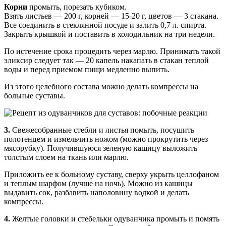
Корни
промыть, порезать кубиком.
Взять листьев — 200 г, корней — 15-20 г, цветов — 3 стакана.
Все соединить в стеклянной посуде и залить 0,7 л. спирта.
Закрыть крышкой и поставить в холодильник на три недели.
По истечение срока процедить через марлю. Принимать такой
эликсир следует так — 20 капель накапать в стакан теплой
воды и перед приемом пищи медленно выпить.
Из этого целебного состава можно делать компрессы на
больные суставы.
3.
Свежесобранные стебли и листья помыть, посушить
полотенцем и измельчить ножом (можно прокрутить через
мясорубку). Получившуюся зеленую кашицу выложить
толстым слоем на ткань или марлю.
Приложить ее к больному суставу, сверху укрыть целлофаном
и теплым шарфом (лучше на ночь). Можно из кашицы
выдавить сок, разбавить наполовину водкой и делать
компрессы.
4.
Желтые головки и стебельки одуванчика промыть и помять