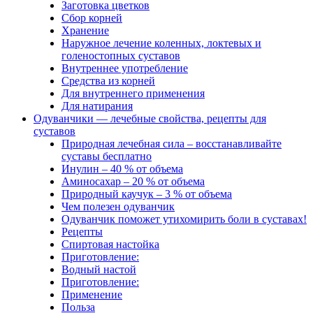
Заготовка цветков
Сбор корней
Хранение
Наружное лечение коленных, локтевых и
голеностопных суставов
Внутреннее употребление
Средства из корней
Для внутреннего применения
Для натирания
Одуванчики — лечебные свойства, рецепты для
суставов
Природная лечебная сила – восстанавливайте
суставы бесплатно
Инулин – 40 % от объема
Аминосахар – 20 % от объема
Природный каучук – 3 % от объема
Чем полезен одуванчик
Одуванчик поможет утихомирить боли в суставах!
Рецепты
Спиртовая настойка
Приготовление:
Водный настой
Приготовление:
Применение
Польза