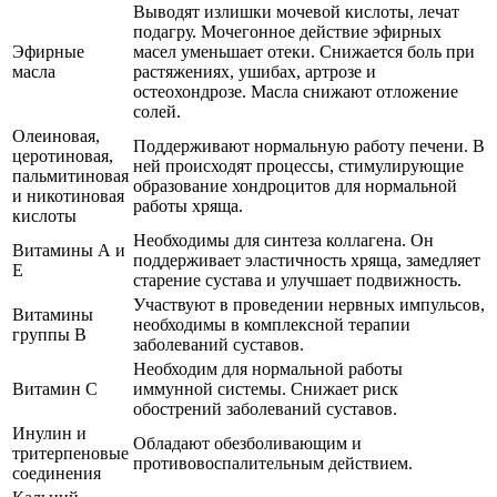
Выводят излишки мочевой кислоты, лечат
подагру. Мочегонное действие эфирных
Эфирные
масел уменьшает отеки. Снижается боль при
масла
растяжениях, ушибах, артрозе и
остеохондрозе. Масла снижают отложение
солей.
Олеиновая,
Поддерживают нормальную работу печени. В
церотиновая,
ней происходят процессы, стимулирующие
пальмитиновая
образование хондроцитов для нормальной
и никотиновая
работы хряща.
кислоты
Необходимы для синтеза коллагена. Он
Витамины А и
поддерживает эластичность хряща, замедляет
Е
старение сустава и улучшает подвижность.
Участвуют в проведении нервных импульсов,
Витамины
необходимы в комплексной терапии
группы В
заболеваний суставов.
Необходим для нормальной работы
Витамин С
иммунной системы. Снижает риск
обострений заболеваний суставов.
Инулин и
Обладают обезболивающим и
тритерпеновые
противовоспалительным действием.
соединения