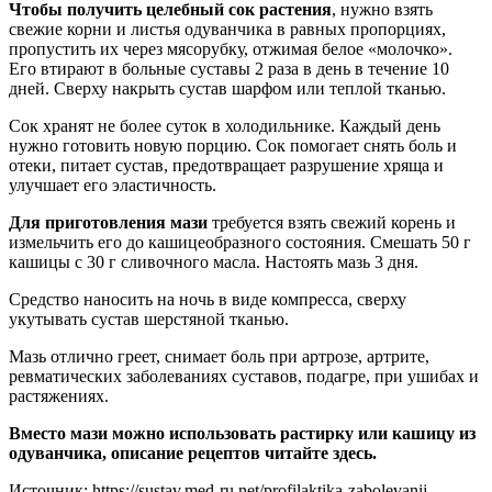
Чтобы получить целебный сок растения
, нужно взять
свежие корни и листья одуванчика в равных пропорциях,
пропустить их через мясорубку, отжимая белое «молочко».
Его втирают в больные суставы 2 раза в день в течение 10
дней. Сверху накрыть сустав шарфом или теплой тканью.
Сок хранят не более суток в холодильнике. Каждый день
нужно готовить новую порцию. Сок помогает снять боль и
отеки, питает сустав, предотвращает разрушение хряща и
улучшает его эластичность.
Для приготовления мази
требуется взять свежий корень и
измельчить его до кашицеобразного состояния. Смешать 50 г
кашицы с 30 г сливочного масла. Настоять мазь 3 дня.
Средство наносить на ночь в виде компресса, сверху
укутывать сустав шерстяной тканью.
Мазь отлично греет, снимает боль при артрозе, артрите,
ревматических заболеваниях суставов, подагре, при ушибах и
растяжениях.
Вместо мази можно использовать растирку или кашицу из
одуванчика, описание рецептов читайте здесь.
Источник:
https://sustav.med-ru.net/profilaktika-zabolevanij-