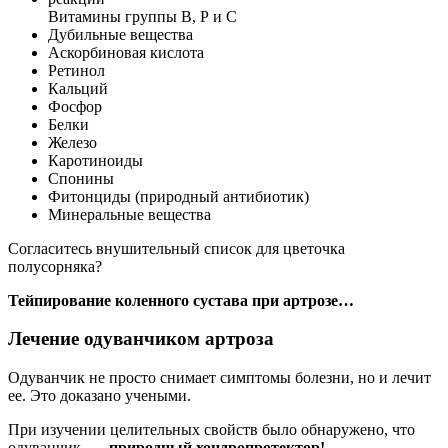
Витамины группы В, Р и С
Дубильные вещества
Аскорбиновая кислота
Ретинол
Кальций
Фосфор
Белки
Железо
Каротиноиды
Спонины
Фитонциды (природный антибиотик)
Минеральные вещества
Согласитесь внушительный список для цветочка
полусорняка?
Тейпирование коленного сустава при артрозе…
Лечение одуванчиком артроза
Одуванчик не просто снимает симптомы болезни, но и лечит
ее. Это доказано учеными.
При изучении целительных свойств было обнаружено, что
одуванчик
—
природный хондропротектор!