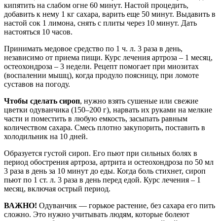
кипятить на слабом огне 60 минут. Настой процедить,
добавить к нему 1 кг сахара, варить еще 50 минут. Выдавить в
настой сок 1 лимона, снять с плиты через 10 минут. Дать
настояться 10 часов.
Принимать медовое средство по 1 ч. л. 3 раза в день,
независимо от приема пищи. Курс лечения артроза – 1 месяц,
остеохондроза – 3 недели. Рецепт помогает при миозитах
(воспалении мышц), когда продуло поясницу, при ломоте
суставов на погоду.
Чтобы сделать сироп
, нужно взять сушеные или свежие
цветки одуванчика (150–200 г), нарвать их руками на мелкие
части и поместить в любую емкость, засыпать равным
количеством сахара. Смесь плотно закупорить, поставить в
холодильник на 10 дней.
Образуется густой сироп. Его пьют при сильных болях в
период обострения артроза, артрита и остеохондроза по 50 мл
3 раза в день за 10 минут до еды. Когда боль стихнет, сироп
пьют по 1 ст. л. 3 раза в день перед едой. Курс лечения – 1
месяц, включая острый период.
ВАЖНО!
Одуванчик — горькое растение, без сахара его пить
сложно. Это нужно учитывать людям, которые болеют