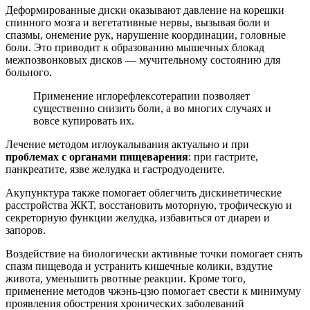
Деформированные диски оказывают давление на корешки
спинного мозга и вегетативные нервы, вызывая боли и
спазмы, онемение рук, нарушение координации, головные
боли. Это приводит к образованию мышечных блокад
межпозвонковых дисков — мучительному состоянию для
больного.
Применение иглорефлексотерапии позволяет
существенно снизить боли, а во многих случаях и
вовсе купировать их.
Лечение методом иглоукалывания актуально и при
проблемах с органами пищеварения
: при гастрите,
панкреатите, язве желудка и гастродуодените.
Акупунктура также помогает облегчить дискинетические
расстройства ЖКТ, восстановить моторную, трофическую и
секреторную функции желудка, избавиться от диареи и
запоров.
Воздействие на биологически активные точки помогает снять
спазм пищевода и устранить кишечные колики, вздутие
живота, уменьшить рвотные реакции. Кроме того,
применение методов чжэнь-цзю помогает свести к минимуму
проявления обострения хронических заболеваний