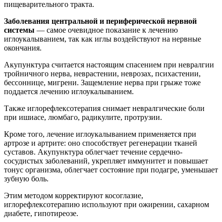
пищеварительного тракта.
Заболевания центральной и периферической нервной
системы
— самое очевидное показание к лечению
иглоукалыванием, так как иглы воздействуют на нервные
окончания.
Акупунктура считается настоящим спасением при невралгии
тройничного нерва, неврастении, неврозах, психастении,
бессоннице, мигрени. Защемление нерва при грыже тоже
поддается лечению иглоукалыванием.
Также иглорефлексотерапия снимает невралгические боли
при ишиасе, люмбаго, радикулите, протрузии.
Кроме того, лечение иглоукалыванием применяется при
артрозе и артрите: оно способствует регенерации тканей
суставов. Акупунктура облегчает течение сердечно-
сосудистых заболеваний, укрепляет иммунитет и повышает
тонус организма, облегчает состояние при подагре, уменьшает
зубную боль.
Этим методом корректируют косоглазие,
иглорефлексотерапию используют при ожирении, сахарном
диабете, гипотиреозе.