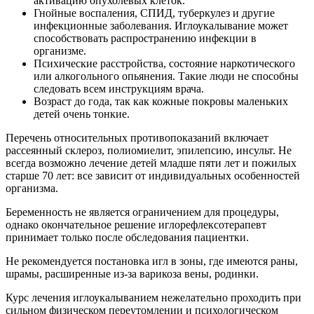
активацию опухолевых клеток.
Гнойные воспаления, СПИД, туберкулез и другие
инфекционные заболевания. Иглоукалывание может
способствовать распространению инфекции в
организме.
Психические расстройства, состояние наркотического
или алкогольного опьянения. Такие люди не способны
следовать всем инструкциям врача.
Возраст до года, так как кожные покровы маленьких
детей очень тонкие.
Перечень относительных противопоказаний включает
рассеянный склероз, полиомиелит, эпилепсию, инсульт. Не
всегда возможно лечение детей младше пяти лет и пожилых
старше 70 лет: все зависит от индивидуальных особенностей
организма.
Беременность не является ограничением для процедуры,
однако окончательное решение иглорефлексотерапевт
принимает только после обследования пациентки.
Не рекомендуется постановка игл в зоны, где имеются раны,
шрамы, расширенные из-за варикоза вены, родинки.
Курс лечения иглоукалыванием нежелательно проходить при
сильном физическом переутомлении и психологическом