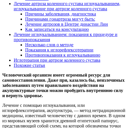
Лечение артроза коленного сустава иглоукалыванием,
иглоукалывание при артрозе коленного сустава
Причины заболевания, диагностика
Причинами гонартроза могут быть:
Лечение артрозов в Центре династии Лин
Как записаться на консультацию
Лечение иглоукалыванием: показания к процедуре и
противопоказания
Несколько слов о методе
Показания к иглорефлексотерапии
Противопоказания к иглоукалыванию
Иглотерапия при артрозе коленного сустава
Похожие статьи
Человеческий организм имеет огромный ресурс для
самовосстановления. Даже при, казалось бы, неизлечимых
заболеваниях путем правильного воздействия на
акупунктурные точки можно пробудить внутреннюю силу
и вернуть здоровье.
Лечение с помощью иглоукалывания, или
иглорефлексотерапия, акупунктура, — метод нетрадиционной
медицины, известный человечеству с давних времен. В одном
из мировых музеев хранится древний египетский папирус,
представляющий собой схему, на которой обозначены точки