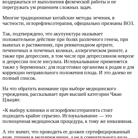
воздержаться от выполнения физической работы и не
перегружать ум решением сложных задач.
Многие традиционные китайские методы лечения, в
частности, иглорефлексотерапия, официально признаны ВОЗ.
Так, подтверждено, что акупунктура оказывает
положительное действие при болях различного генеза, при
вывихах и растяжениях, при ревматоидном артрите,
печеночных и почечных коликах, аллергическом рините, а
также при депрессиях, в том числе при депрессивном неврозе
и депрессии после инсульта. Иглоукалывание применяется
также у беременных: для подготовки организма к родам и для
коррекции неправильного положения плода. И это далеко не
полный список.
На что обратить внимание при выборе медицинского
учреждения, рассказывает врач высшей категории Чжан
Цзыцян:
«К выбору клиники и иглорефлексотерапевта стоит
подходить крайне серьезно. Иглоукалывание — это
полноценная медицинская процедура, к тому же инвазивная.
А это значит, что проводить ее должен сертифицированный
врач, причем в медучреждении, а не в сомнительного вида