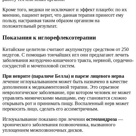
Кроме того, медики не исключают и эффект плацебо: по их
мнению, пациент верит, что данная терапия принесет ему
пользу, настраивая таким образом организм на
положительный результат.
Показания к иглорефлексотерапии
Китайские целители считают акупунктуру средством от 250
недугов. С помощью тончайших игл они предлагают лечить
заболевания желудочно-кишечного тракта, нервной, сердечно-
сосудистой и мочеполовой систем.
При неврите (параличе Белла) и парезе лицевого нерва
лечение иглоукалыванием может быть назначено в качестве
дополнения к медикаментозной терапии. Это серьезное
неврологическое заболевание, при котором человек не может
управлять мимическими мышцами, ему становится сложно
открывать рот и принимать пищу. Воспаленный нерв может
перекосить лицо, сделать его ассиметричным.
Иглоукалывание показано при лечении
остеохондроза
—
хронического заболевания позвоночника, вызванного
уплощением межпозвоночных дисков.