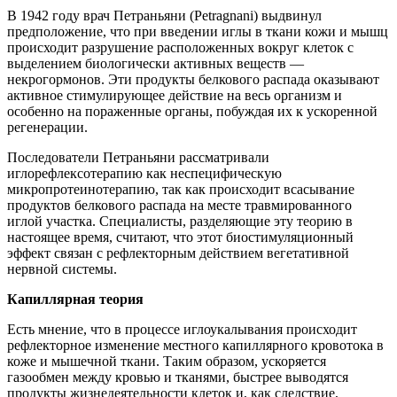
В 1942 году врач Петраньяни (Petragnani) выдвинул
предположение, что при введении иглы в ткани кожи и мышц
происходит разрушение расположенных вокруг клеток с
выделением биологически активных веществ —
некрогормонов. Эти продукты белкового распада оказывают
активное стимулирующее действие на весь организм и
особенно на пораженные органы, побуждая их к ускоренной
регенерации.
Последователи Петраньяни рассматривали
иглорефлексотерапию как неспецифическую
микропротеинотерапию, так как происходит всасывание
продуктов белкового распада на месте травмированного
иглой участка. Специалисты, разделяющие эту теорию в
настоящее время, считают, что этот биостимуляционный
эффект связан с рефлекторным действием вегетативной
нервной системы.
Капиллярная теория
Есть мнение, что в процессе иглоукалывания происходит
рефлекторное изменение местного капиллярного кровотока в
коже и мышечной ткани. Таким образом, ускоряется
газообмен между кровью и тканями, быстрее выводятся
продукты жизнедеятельности клеток и, как следствие,