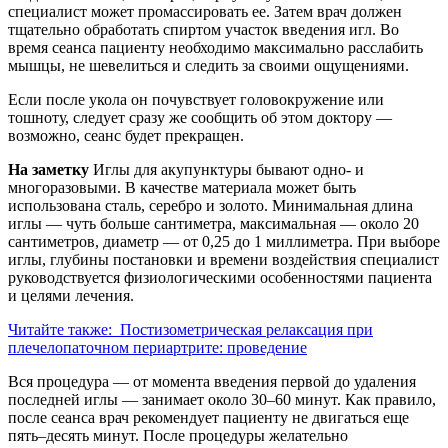
специалист может промассировать ее. Затем врач должен
тщательно обработать спиртом участок введения игл. Во
время сеанса пациенту необходимо максимально расслабить
мышцы, не шевелиться и следить за своими ощущениями.
Если после укола он почувствует головокружение или
тошноту, следует сразу же сообщить об этом доктору —
возможно, сеанс будет прекращен.
На заметку
Иглы для акупунктуры бывают одно- и
многоразовыми. В качестве материала может быть
использована сталь, серебро и золото. Минимальная длина
иглы — чуть больше сантиметра, максимальная — около 20
сантиметров, диаметр — от 0,25 до 1 миллиметра. При выборе
иглы, глубины постановки и времени воздействия специалист
руководствуется физиологическими особенностями пациента
и целями лечения.
Читайте также:
Постизометрическая релаксация при
плечелопаточном периартрите: проведение
Вся процедура — от момента введения первой до удаления
последней иглы — занимает около 30–60 минут. Как правило,
после сеанса врач рекомендует пациенту не двигаться еще
пять–десять минут. После процедуры желательно