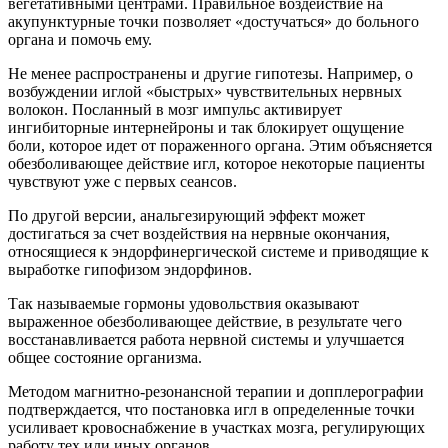
вегетативными центрами. Правильное воздействие на
акупунктурные точки позволяет «достучаться» до больного
органа и помочь ему.
Не менее распространены и другие гипотезы. Например, о
возбуждении иглой «быстрых» чувствительных нервных
волокон. Посланный в мозг импульс активирует
ингибиторные интернейроны и так блокирует ощущение
боли, которое идет от пораженного органа. Этим объясняется
обезболивающее действие игл, которое некоторые пациенты
чувствуют уже с первых сеансов.
По другой версии, анальгезирующий эффект может
достигаться за счет воздействия на нервные окончания,
относящиеся к эндорфинергической системе и приводящие к
выработке гипофизом эндорфинов.
Так называемые гормоны удовольствия оказывают
выраженное обезболивающее действие, в результате чего
восстанавливается работа нервной системы и улучшается
общее состояние организма.
Методом магнитно-резонансной терапии и допплерографии
подтверждается, что постановка игл в определенные точки
усиливает кровоснабжение в участках мозга, регулирующих
работу тех или иных органов.