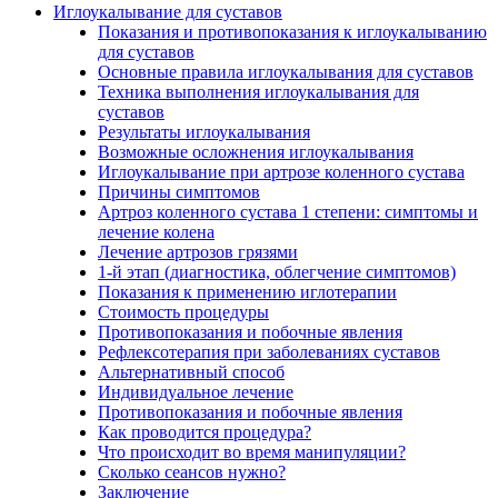
Иглоукалывание для суставов
Показания и противопоказания к иглоукалыванию
для суставов
Основные правила иглоукалывания для суставов
Техника выполнения иглоукалывания для
суставов
Результаты иглоукалывания
Возможные осложнения иглоукалывания
Иглоукалывание при артрозе коленного сустава
Причины симптомов
Артроз коленного сустава 1 степени: симптомы и
лечение колена
Лечение артрозов грязями
1-й этап (диагностика, облегчение симптомов)
Показания к применению иглотерапии
Стоимость процедуры
Противопоказания и побочные явления
Рефлексотерапия при заболеваниях суставов
Альтернативный способ
Индивидуальное лечение
Противопоказания и побочные явления
Как проводится процедура?
Что происходит во время манипуляции?
Сколько сеансов нужно?
Заключение