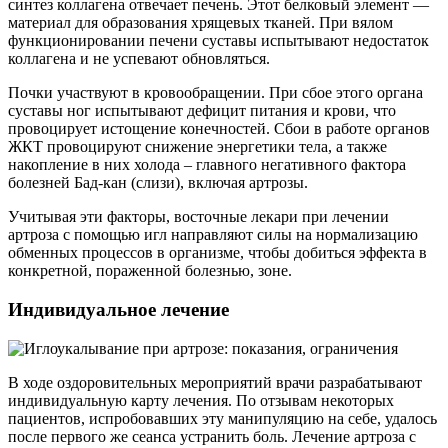
синтез коллагена отвечает печень. Этот белковый элемент —
материал для образования хрящевых тканей. При вялом
функционировании печени суставы испытывают недостаток
коллагена и не успевают обновляться.
Почки участвуют в кровообращении. При сбое этого органа
суставы ног испытывают дефицит питания и крови, что
провоцирует истощение конечностей. Сбои в работе органов
ЖКТ провоцируют снижение энергетики тела, а также
накопление в них холода – главного негативного фактора
болезней Бад-кан (слизи), включая артрозы.
Учитывая эти факторы, восточные лекари при лечении
артроза с помощью игл направляют силы на нормализацию
обменных процессов в организме, чтобы добиться эффекта в
конкретной, пораженной болезнью, зоне.
Индивидуальное лечение
В ходе оздоровительных мероприятий врачи разрабатывают
индивидуальную карту лечения. По отзывам некоторых
пациентов, испробовавших эту манипуляцию на себе, удалось
после первого же сеанса устранить боль. Лечение артроза с