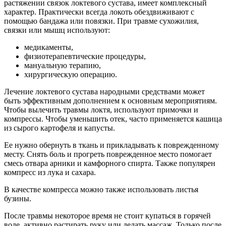
растяжении связок локтевого сустава, имеет комплексный
характер. Практически всегда локоть обездвиживают с
помощью бандажа или повязки. При травме сухожилия,
связки или мышц используют:
медикаменты,
физиотерапевтические процедуры,
мануальную терапию,
хирургическую операцию.
Лечение локтевого сустава народными средствами может
быть эффективным дополнением к основным мероприятиям.
Чтобы вылечить травмы локтя, используют примочки и
компрессы. Чтобы уменьшить отек, часто применяется кашица
из сырого картофеля и капусты.
Ее нужно обернуть в ткань и прикладывать к поврежденному
месту. Снять боль и прогреть поврежденное место помогает
смесь отвара арники и камфорного спирта. Также популярен
компресс из лука и сахара.
В качестве компресса можно также использовать листья
бузины.
После травмы некоторое время не стоит купаться в горячей
воде, активно растирать руку или делать массаж. Только после