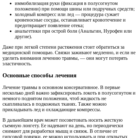
иммобилизация руки (фиксация в полусогнутом
положении) при помощи шины или подручных средств;
холодный компресс или лед — процедура сужает
кровеносные сосуды, останавливает кровотечение и
предотвращает появление отека;
анальгетики при острой боли (Анальгин, Нурофен или
другие).
Даже при легкой степени растяжения стоит обратиться за
медицинской помощью. Связки заживают медленно, и если не
уделить внимания лечению травмы, — они могут потерять
эластичность.
Основные способы лечения
Лечение травмы в основном консервативное. В первые
несколько дней важно зафиксировать локоть в полусогнутом и
немного поднятом положении, чтоб жидкость не
скапливалась в подкожных тканях. Также можно
прикладывать лед и охлаждающие компрессы.
В дальнейшем врач может посоветовать носить жесткую
съемную лонгету. Ее надевают на день, но периодически
снимают для разработки мышц и связок. В отличие от
гипсовой повязки, ее можно использовать и при открытых