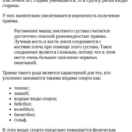
эластичность с годами уменьшается, то в группу риска входят
старики.
У них значительно увеличивается вероятность получения
травмы.
Растяжение мышц локтевого сустава считается
достаточно опасной разновидностью травмы.
Лучевая кость и кости локтя соединяются с
костями плеча при помощи этого сустава. Такое
соединение является сложным, потому что в этом
месте очень большое скопление нервных
окончаний.
Травма такого рода является характерной для тех, кто
усиленно занимается такими видами спорта как:
теннис;
хоккей;
водные виды спорта;
бейсбол;
волейбол;
баскетбол;
гольф.
В этих видах спорта предельно повышается физическая