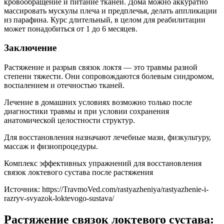
кровообращение и питание тканей. Дома можно аккуратно
массировать мускулы плеча и предплечья, делать аппликации
из парафина. Курс длительный, в целом для реабилитации
может понадобиться от 1 до 6 месяцев.
Заключение
Растяжение и разрыв связок локтя — это травмы разной
степени тяжести. Они сопровождаются болевым синдромом,
воспалением и отечностью тканей.
Лечение в домашних условиях возможно только после
диагностики травмы и при условии сохранения
анатомической целостности структур.
Для восстановления назначают лечебные мази, физкультуру,
массаж и физиопроцедуры.
Комплекс эффективных упражнений для восстановления
связок локтевого сустава после растяжения
Источник:
https://TravmoVed.com/rastyazheniya/rastyazhenie-i-
razryv-svyazok-loktevogo-sustava/
Растяжение связок локтевого сустава: