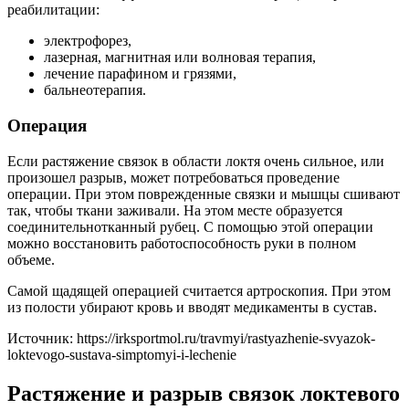
реабилитации:
электрофорез,
лазерная, магнитная или волновая терапия,
лечение парафином и грязями,
бальнеотерапия.
Операция
Если растяжение связок в области локтя очень сильное, или
произошел разрыв, может потребоваться проведение
операции. При этом поврежденные связки и мышцы сшивают
так, чтобы ткани заживали. На этом месте образуется
соединительнотканный рубец. С помощью этой операции
можно восстановить работоспособность руки в полном
объеме.
Самой щадящей операцией считается артроскопия. При этом
из полости убирают кровь и вводят медикаменты в сустав.
Источник:
https://irksportmol.ru/travmyi/rastyazhenie-svyazok-
loktevogo-sustava-simptomyi-i-lechenie
Растяжение и разрыв связок локтевого