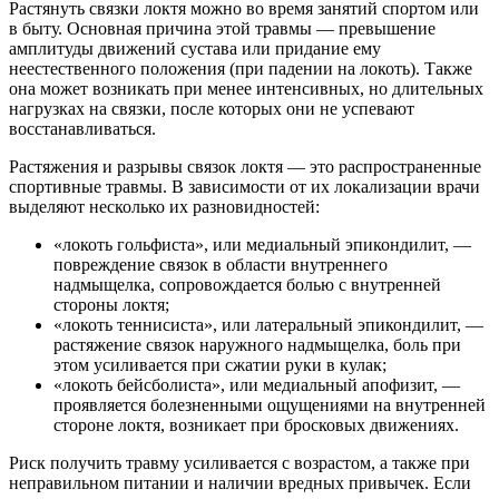
Растянуть связки локтя можно во время занятий спортом или
в быту. Основная причина этой травмы — превышение
амплитуды движений сустава или придание ему
неестественного положения (при падении на локоть). Также
она может возникать при менее интенсивных, но длительных
нагрузках на связки, после которых они не успевают
восстанавливаться.
Растяжения и разрывы связок локтя — это распространенные
спортивные травмы. В зависимости от их локализации врачи
выделяют несколько их разновидностей:
«локоть гольфиста», или медиальный эпикондилит, —
повреждение связок в области внутреннего
надмыщелка, сопровождается болью с внутренней
стороны локтя;
«локоть теннисиста», или латеральный эпикондилит, —
растяжение связок наружного надмыщелка, боль при
этом усиливается при сжатии руки в кулак;
«локоть бейсболиста», или медиальный апофизит, —
проявляется болезненными ощущениями на внутренней
стороне локтя, возникает при бросковых движениях.
Риск получить травму усиливается с возрастом, а также при
неправильном питании и наличии вредных привычек. Если