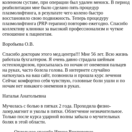
коленном суставе, при операции был удален мениск. В период
реабилитации мне было сделано пять процедур
плазмолифтинга, в результате чего колено быстро
восстановило свою подвижность. Теперь процедуру
плазмолифтинга (PRP-терапии) повторяю ежегодно. Спасибо
коллективу клиники за высокий профессионализм и чуткое
отношение к пациентам.
Воробьева О.В.
Спасибо докторам этого мед.центра!!! Мне 56 лет. Всю жизнь
работала бухгалтером. Я очень давно страдала шейным
остеохондрозом, просыпалась по ночам от онемения пальцев
на руках, часто болела голова. В интернете случайно
наткнулась на ваш сайт, позвонила и прошла курс лечения
Сейчас комфортно себя чувствую, головные боли ушли и по
ночам нет никакого онемения в руках.
Наталья Анатольевна
Мучилась с болью в пятках 2 года. Проходила физио-
лазер,магнит и уколы в пятки. Облегчение незначительное.
Только после курса ударной волны забыла о мучительных
болях в этой области.
Отдельное спасибо Ирине Викторовне,