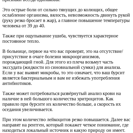
Это острые боли от сильно тянущих до колющих, общее
ослабление организма, вялость, невозможность двинуть рукой
(руку резко бросает в жар), а главное повышение температуры
человека от 39 до 40.
Также при ощупывание ушиба, чувствуется характерное
постоянное тепло.
В больнице, первое на что вас проверят, это на отсутствие/
присутствие в очаге болезни микроорганизмов,
порождающий гной. Для этого из плеча возьмут часть
экссудата (жидкости из синовиальной сумки) для анализа.
Если у вас выявят микробы, то это означает, что ваш бурсит
является бактериальным и вам не избежать употребления
антибиотиков.
Также может потребоваться развёрнутый анализ крови на
наличие в ней большого количества эритроцитов. Как
правило при бурсите их количество больше, а скорость их
оседания увеличивается.
При этом количество лейкоцитов резко повышается. Далее вас
направят на рентген, который покажет четкое понимание, где
находиться локальный источник и какую природу он имеет.