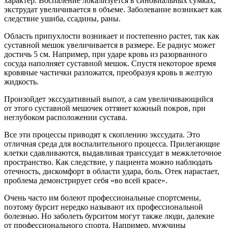
характер. Воспаление локализуется в синовиальных сумках,
экструдат увеличивается в объеме. Заболевание возникает как
следствие ушиба, ссадины, раны.
Область припухлости возникает и постепенно растет, так как
суставной мешок увеличивается в размере. Ее радиус может
достичь 5 см. Например, при ударе кровь из разорванного
сосуда наполняет суставной мешок. Спустя некоторое время
кровяные частички разложатся, преобразуя кровь в желтую
жидкость.
Произойдет экссудативный выпот, а сам увеличивающийся
от этого суставной мешочек оттянет кожный покров, при
неглубоком расположении сустава.
Все эти процессы приводят к скоплению экссудата. Это
отличная среда для воспалительного процесса. Прилегающие
клетки сдавливаются, выдавливая транссудат в межклеточное
пространство. Как следствие, у пациента можно наблюдать
отечность, дискомфорт в области удара, боль. Отек нарастает,
проблема демонстрирует себя «во всей красе».
Очень часто им болеют профессиональные спортсмены,
поэтому бурсит нередко называют их профессиональной
болезнью. Но заболеть бурситом могут также люди, далекие
от профессионального спорта. Например, мужчины